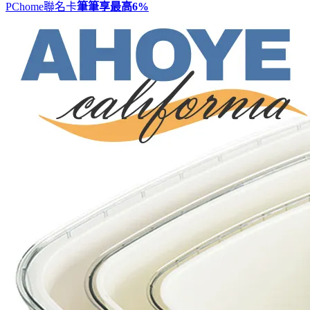
PChome聯名卡
筆筆享最高
6%