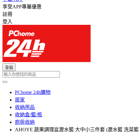
享受APP專屬優惠
註冊
登入
全站
PChome 24h購物
居家
收納用品
收納盒/籃/瓶
廚房收納
AHOYE 蔬果調理盆瀝水籃 大中小三件套 (瀝水籃 洗菜籃