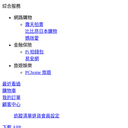
綜合服務
網路購物
露天拍賣
比比昂日本購物
媽咪愛
金融保險
Pi 拍錢包
易安網
旅遊娛樂
PChome 旅遊
最近看過
購物車
我的訂單
顧客中心
追蹤清單
退貨
會員設定
下載 APP