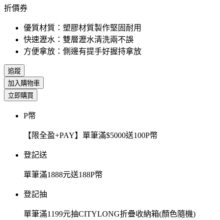
折價券
優質材質：塑膠材質製作堅固耐用
快速瀝水：雙層瀝水清洗兩不誤
方便拿放：側邊有提手好握持拿放
追蹤
加入購物車
立即購買
P幣
【限全盈+PAY】單筆滿$5000送100P幣
登記送
單筆滿1888元送188P幣
登記抽
單筆滿1199元抽CITYLONG折疊收納箱(顏色隨機)