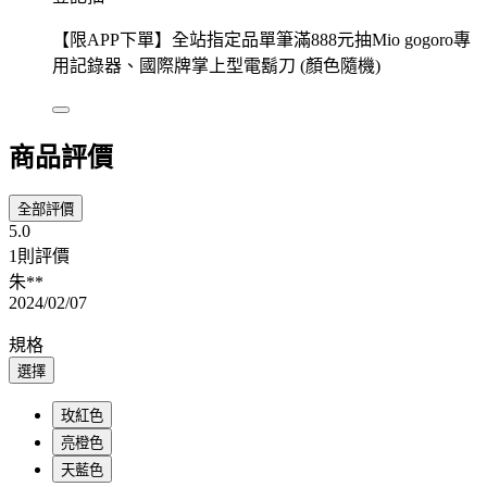
【限APP下單】全站指定品單筆滿888元抽Mio gogoro專
用記錄器、國際牌掌上型電鬍刀 (顏色隨機)
商品評價
全部評價
5.0
1則評價
朱**
2024/02/07
規格
選擇
玫紅色
亮橙色
天藍色