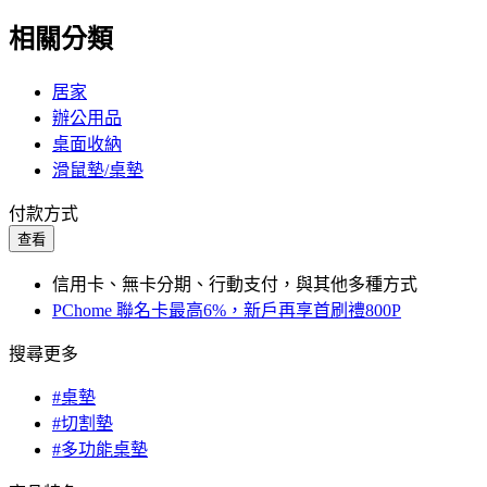
相關分類
居家
辦公用品
桌面收納
滑鼠墊/桌墊
付款方式
查看
信用卡、無卡分期、行動支付，與其他多種方式
PChome 聯名卡最高6%，新戶再享首刷禮800P
搜尋更多
#桌墊
#切割墊
#多功能桌墊