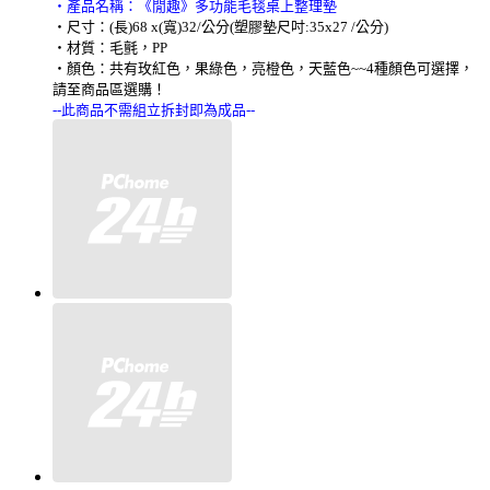
‧產品名稱：《閒趣》多功能毛毯桌上整理墊
‧尺寸：(長)68 x(寬)32/公分(塑膠墊尺吋:35x27 /公分)
‧材質：毛氈，PP
‧顏色：共有玫紅色，果綠色，亮橙色，天藍色~~4種顏色可選擇，
請至商品區選購！
--此商品不需組立拆封即為成品--