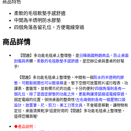
商品特色
柔軟的毛毯軟墊手感舒適
中間為半透明防水膠墊
四個角落各留孔位，方便電線穿過
商品詳情
【閒趣】多功能毛毯桌上整理墊，是
日韓兩國熱銷商品，防止桌面
刮傷與弄
髒，
柔軟的毛毯軟墊手感舒適
，是您辦公桌與書桌的好幫
手!
【閒趣】多功能毛毯桌上整理墊，中間有一個
防水的半透明的膠
墊，可輕鬆掀開也可以輕易移
走，墊下空間可放置照片或行程表、功
課表、書籤等，並有標示尺的功能，十分的便利!
四個角落則各有一
個孔位，除了是固定膠墊的功能之外，更能夠讓滑鼠線或電線穿過
，
固定電線的位置，保持桌面的整齊性!
左右兩側則各有一個置物口袋
設計，放置筆、尺、剪刀、美工刀等文具
，不會隨意移動，讓物物有
定位，桌面清爽乾淨!
這麼好用的【閒趣】多功能毛毯桌上整理墊，
值得您購買喔!
◆產品說明：