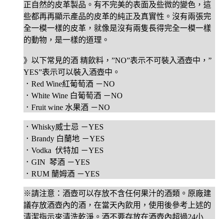
正自然的皮革製品。有不完美的表面及些微的變色，這
些都再再顯示產品的皮革的純正及真實性。沒有兩張完
全一模一樣的皮革，就像是沒有兩隻長得完全一模一樣
的動物，是一樣的道理。
》以下常見的酒 精飲料，”NO”表示不可裝入酒壺中，”
YES”表示可以裝入酒壺中。
．Red Wine紅葡萄酒 －NO
．White Wine 白葡萄酒 －NO
．Fruit wine 水果酒 －NO
．Whisky威士忌 －YES
．Brandy 白蘭地 －YES
．Vodka 伏特加 －YES
．GIN 琴酒 －YES
．RUM 蘭姆酒 －YES
※請注意：酒壺可以存放不含任何果汁的酒類。原廠建
議存放酒壺內的酒，在當天內飲用，使用後參考上述的
清潔指示來清洗乾淨。酒不要存放在酒壺內超過24小