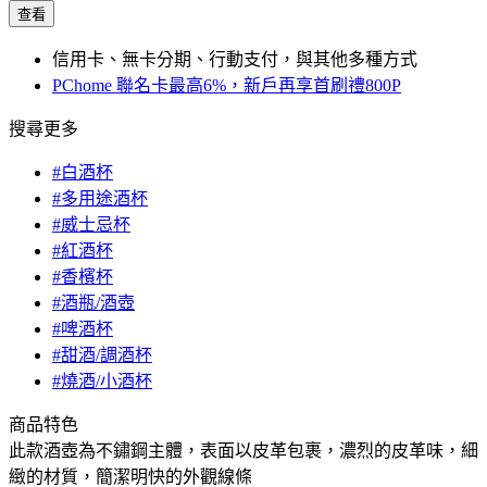
查看
信用卡、無卡分期、行動支付，與其他多種方式
PChome 聯名卡最高6%，新戶再享首刷禮800P
搜尋更多
#白酒杯
#多用途酒杯
#威士忌杯
#紅酒杯
#香檳杯
#酒瓶/酒壺
#啤酒杯
#甜酒/調酒杯
#燒酒/小酒杯
商品特色
此款酒壺為不鏽鋼主體，表面以皮革包裹，濃烈的皮革味，細
緻的材質，簡潔明快的外觀線條