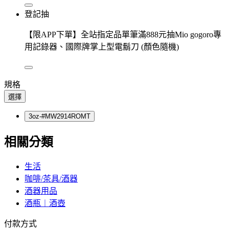
登記抽
【限APP下單】全站指定品單筆滿888元抽Mio gogoro專
用記錄器、國際牌掌上型電鬍刀 (顏色隨機)
規格
選擇
3oz-#MW2914ROMT
相關分類
生活
咖啡/茶具/酒器
酒器用品
酒瓶︱酒壺
付款方式