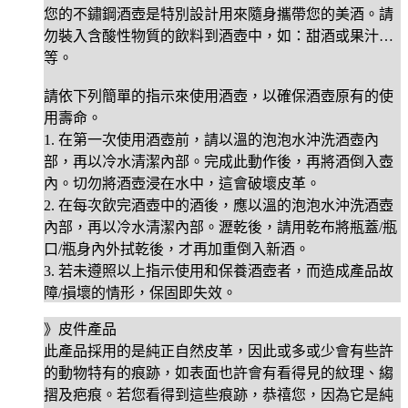
您的不鏽鋼酒壺是特別設計用來隨身攜帶您的美酒。請
勿裝入含酸性物質的飲料到酒壺中，如：甜酒或果汁…
等。
請依下列簡單的指示來使用酒壺，以確保酒壺原有的使
用壽命。
1. 在第一次使用酒壺前，請以溫的泡泡水沖洗酒壺內
部，再以冷水清潔內部。完成此動作後，再將酒倒入壺
內。切勿將酒壺浸在水中，這會破壞皮革。
2. 在每次飲完酒壺中的酒後，應以溫的泡泡水沖洗酒壺
內部，再以冷水清潔內部。瀝乾後，請用乾布將瓶蓋/瓶
口/瓶身內外拭乾後，才再加重倒入新酒。
3. 若未遵照以上指示使用和保養酒壺者，而造成產品故
障/損壞的情形，保固即失效。
》皮件產品
此產品採用的是純正自然皮革，因此或多或少會有些許
的動物特有的痕跡，如表面也許會有看得見的紋理、縐
摺及疤痕。若您看得到這些痕跡，恭禧您，因為它是純