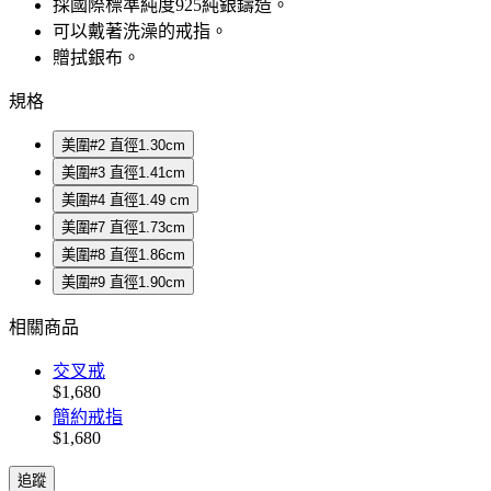
採國際標準純度925純銀鑄造。
可以戴著洗澡的戒指。
贈拭銀布。
規格
美圍#2 直徑1.30cm
美圍#3 直徑1.41cm
美圍#4 直徑1.49 cm
美圍#7 直徑1.73cm
美圍#8 直徑1.86cm
美圍#9 直徑1.90cm
相關商品
交叉戒
$1,680
簡約戒指
$1,680
追蹤