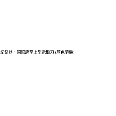
o專用記錄器、國際牌掌上型電鬍刀 (顏色隨機)