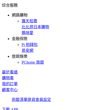
綜合服務
網路購物
露天拍賣
比比昂日本購物
媽咪愛
金融保險
Pi 拍錢包
易安網
旅遊娛樂
PChome 旅遊
最近看過
購物車
我的訂單
顧客中心
追蹤清單
退貨
會員設定
下載 APP