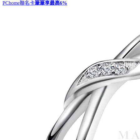
PChome聯名卡
筆筆享最高
6%