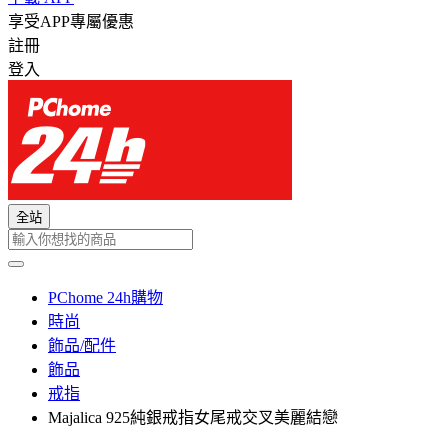
享受APP專屬優惠
註冊
登入
全站
PChome 24h購物
時尚
飾品/配件
飾品
戒指
Majalica 925純銀戒指女尾戒交叉美麗結戀