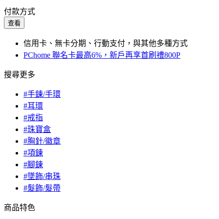
付款方式
查看
信用卡、無卡分期、行動支付，與其他多種方式
PChome 聯名卡最高6%，新戶再享首刷禮800P
搜尋更多
#手鍊/手環
#耳環
#戒指
#珠寶盒
#胸針/徽章
#項鍊
#腳鍊
#墜飾/串珠
#髮飾/髮帶
商品特色