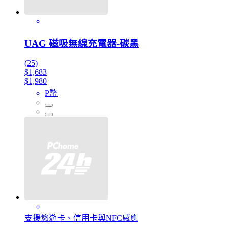
UAG 磁吸無線充電器-碳黑
(25)
$1,683
$1,980
P幣
支援悠遊卡、信用卡與NFC感應