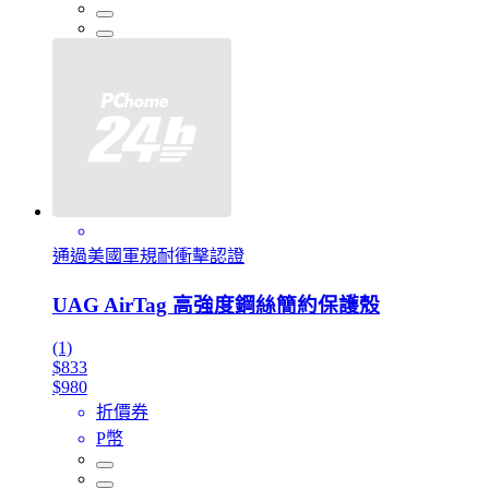
通過美國軍規耐衝擊認證
UAG AirTag 高強度鋼絲簡約保護殼
(1)
$833
$980
折價券
P幣