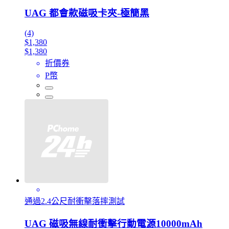
UAG 都會款磁吸卡夾-極簡黑
(4)
$1,380
$1,380
折價券
P幣
通過2.4公尺耐衝擊落摔測試
UAG 磁吸無線耐衝擊行動電源10000mAh