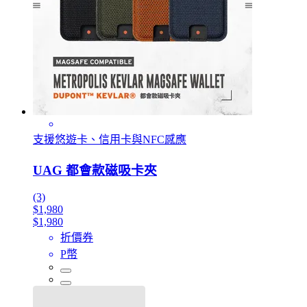
支援悠遊卡、信用卡與NFC感應
UAG 都會款磁吸卡夾
(3)
$1,980
$1,980
折價券
P幣