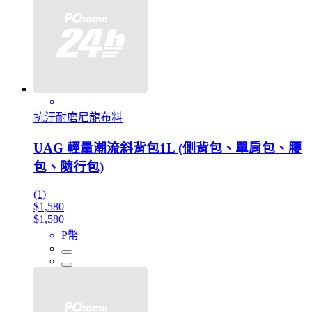
抗汙耐磨尼龍布料
UAG 輕量潮流斜背包1L (側背包、單肩包、腰
包、隨行包)
(1)
$1,580
$1,580
P幣