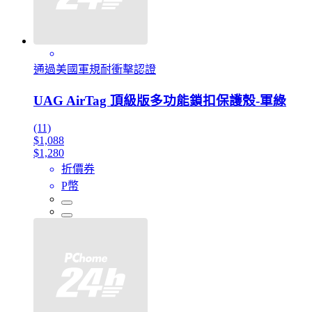
通過美國軍規耐衝擊認證
UAG AirTag 頂級版多功能鎖扣保護殼-軍綠
(11)
$1,088
$1,280
折價券
P幣