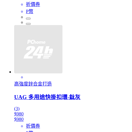
折價券
P幣
高強度鋅合金打造
UAG 多用途快掛扣環-鈦灰
(3)
$980
$980
折價券