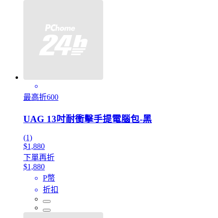
最高折600
UAG 13吋耐衝擊手提電腦包-黑
(1)
$1,880
下單再折
$1,880
P幣
折扣