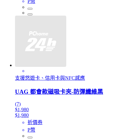
P幣
支援悠遊卡、信用卡與NFC感應
UAG 都會款磁吸卡夾-防彈纖維黑
(7)
$1,980
$1,980
折價券
P幣