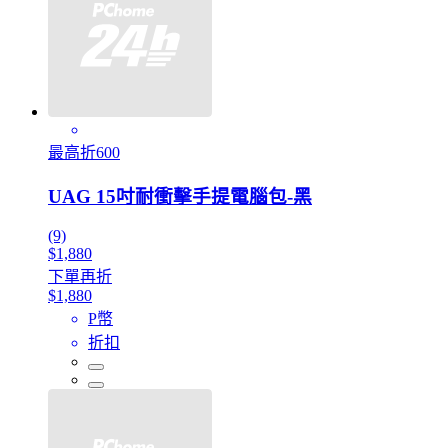
最高折600
UAG 15吋耐衝擊手提電腦包-黑
(9)
$1,880
下單再折
$1,880
P幣
折扣