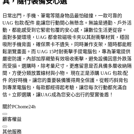
具，隨行裝備安心選
日常出門，手機、筆電等隨身物品最怕碰撞，一款可靠的
UAG 包款/配件 能讓您行動間心無懸念。無論是通勤、戶外活
動，都能感受到它緊密包覆的安心感，讓數位生活更從容。
面對多變環境，UAG 都會款磁吸卡夾以其耐衝擊材質，穩固
吸附手機背面，確保票卡不遺失，同時兼作支架，隨時都能輕
鬆瀏覽畫面。而 UAG 15吋耐衝擊手提電腦包，專為筆電提供
嚴密防護，內部加厚襯墊有效吸收衝擊，避免設備因意外跌落
而受損。選購時，除考量尺寸，更應留意是否具備多層收納隔
間，方便分類放置線材與小物。 現在正是添購 UAG 包款/配
件 的好時機，讓您的重要裝備獲得周全保護。從輕巧斜背包
到專業電腦包，每款都經得起考驗，讓您每次行動都充滿自
信。立即選購，讓UAG成為您安心出行的堅實後盾！
關於PChome24h
顧客權益
其他服務