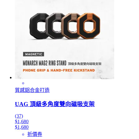
質感鋁合金打造
UAG 頂級多角度雙向磁吸支架
(37)
$1,680
$1,680
折價券