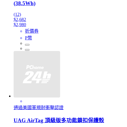
(38.5Wh)
(12)
$2,682
$2,980
折價券
P幣
通過美國軍規耐衝擊認證
UAG AirTag 頂級版多功能鎖扣保護殼