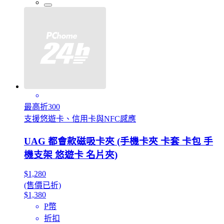
最高折300
支援悠遊卡、信用卡與NFC感應
UAG 都會款磁吸卡夾 (手機卡夾 卡套 卡包 手
機支架 悠遊卡 名片夾)
$1,280
(售價已折)
$1,380
P幣
折扣