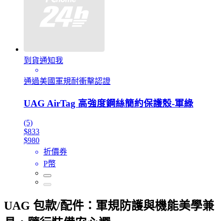
到貨通知我
通過美國軍規耐衝擊認證
UAG AirTag 高強度鋼絲簡約保護殼-軍綠
(5)
$833
$980
折價券
P幣
UAG 包款/配件：軍規防護與機能美學兼