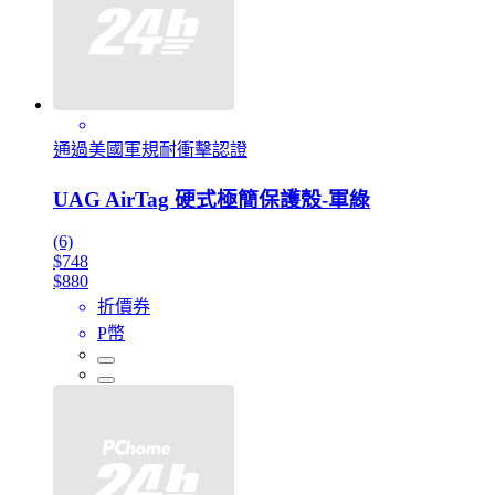
通過美國軍規耐衝擊認證
UAG AirTag 硬式極簡保護殼-軍綠
(6)
$748
$880
折價券
P幣