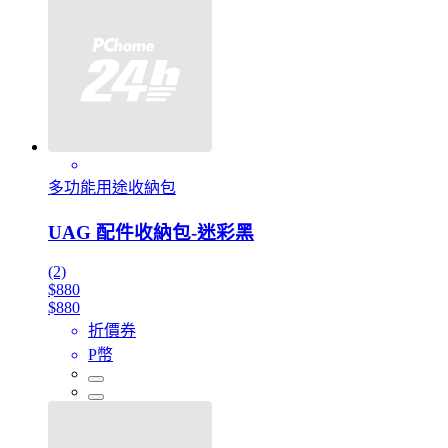
多功能用途收納包
UAG 配件收納包-迷彩黑
(2)
$880
$880
折價券
P幣