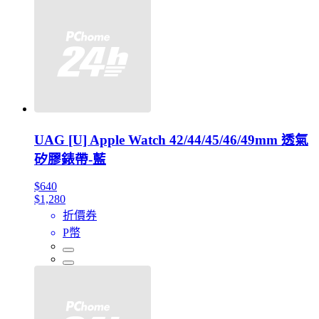
UAG [U] Apple Watch 42/44/45/46/49mm 透氣
矽膠錶帶-藍
$640
$1,280
折價券
P幣