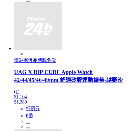
澳洲衝浪品牌聯名款
UAG X RIP CURL Apple Watch
42/44/45/46/49mm 舒適矽膠運動錶帶-越野沙
(1)
$1,104
$1,380
折價券
P幣