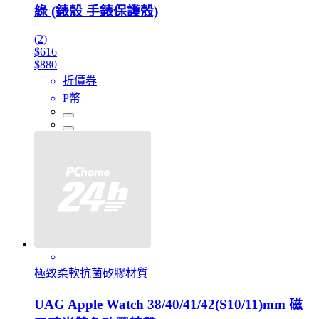
綠 (錶殼 手錶保護殼)
(2)
$616
$880
折價券
P幣
極致柔軟抗菌矽膠材質
UAG Apple Watch 38/40/41/42(S10/11)mm 磁