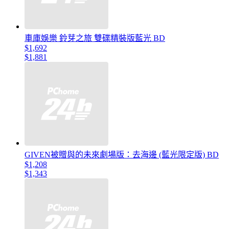
車庫娛樂 鈴芽之旅 雙碟精裝版藍光 BD
$1,692
$1,881
GIVEN被贈與的未來劇場版：去海邊 (藍光限定版) BD
$1,208
$1,343