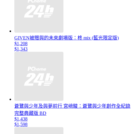
GIVEN被贈與的未來劇場版：柊 mix (藍光限定版)
$1,208
$1,343
蒼鷺與少年及與夢前行 宮﨑駿：蒼鷺與少年創作全紀錄
完整典藏版 BD
$1,438
$1,598