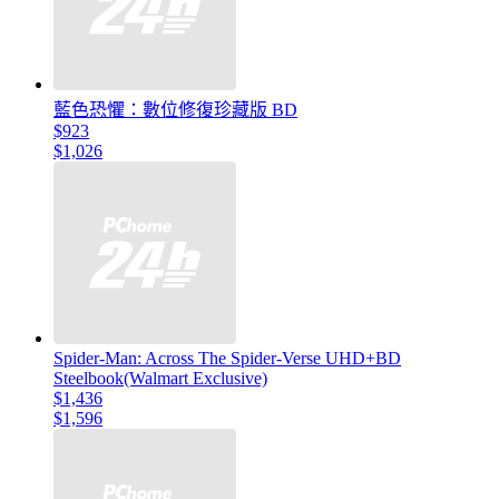
藍色恐懼：數位修復珍藏版 BD
$923
$1,026
Spider-Man: Across The Spider-Verse UHD+BD
Steelbook(Walmart Exclusive)
$1,436
$1,596