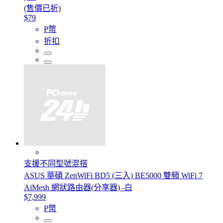
(售價已折)
$79
P幣
折扣
支援不同型號混搭
ASUS 華碩 ZenWiFi BD5 (三入) BE5000 雙頻 WiFi 7
AiMesh 網狀路由器(分享器) -白
$7,999
P幣