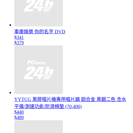
車庫娛樂 你的名字 DVD
$341
$379
YYTCG 黑膠唱片機專用唱片鎮 鋁合金 黑銀二色 含水
平儀/測速功能/防滑棉墊 (70-406)
$440
$489