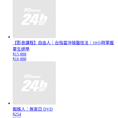
【影音課程】自由人｜台指當沖操盤技法｜10小時掌握
畢生絕學
$15,888
$16,888
蜘蛛人：無家日 DVD
$254