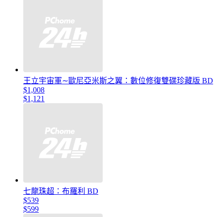
王立宇宙軍∼歐尼亞米斯之翼：數位修復雙碟珍藏版 BD
$1,008
$1,121
七龍珠超：布羅利 BD
$539
$599