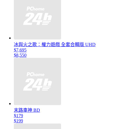
冰與火之歌：權力遊戲 全套合輯版 UHD
$7,695
$8,550
末路車神 BD
$179
$199