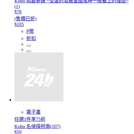
Kobo 瑕疵新娘 ~受虐的我被皇國鬼神一眼看上的理由~
(1)
$78
(售價已折)
$105
P幣
折扣
電子書
任選1件享75折
Kobo 名偵探柯南(107)
$59