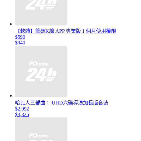
【軟體】籌碼K線 APP 專業版 1 個月使用權限
$590
$940
哈比人三部曲： UHD六碟導演加長版套裝
$2,992
$3,325