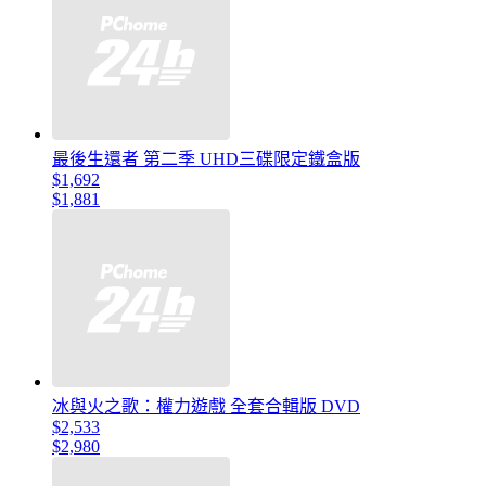
最後生還者 第二季 UHD三碟限定鐵盒版
$1,692
$1,881
冰與火之歌：權力遊戲 全套合輯版 DVD
$2,533
$2,980