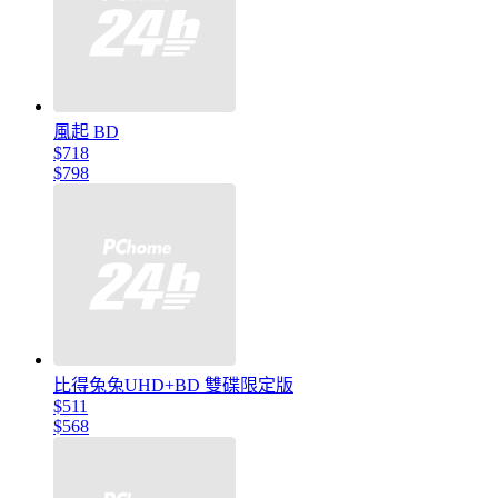
風起 BD
$718
$798
比得兔兔UHD+BD 雙碟限定版
$511
$568