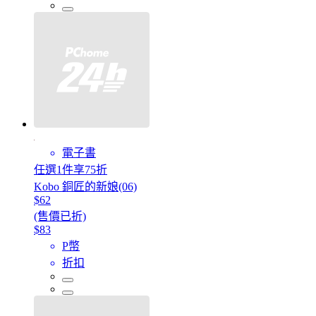
電子書
任選1件享75折
Kobo 銅匠的新娘(06)
$62
(售價已折)
$83
P幣
折扣