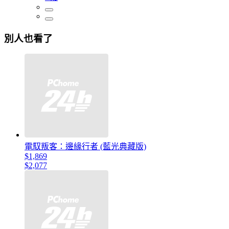
別人也看了
電馭叛客：邊緣行者 (藍光典藏版)
$1,869
$2,077