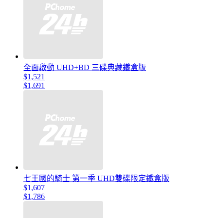
全面啟動 UHD+BD 三碟典藏鐵盒版
$1,521
$1,691
七王國的騎士 第一季 UHD雙碟限定鐵盒版
$1,607
$1,786