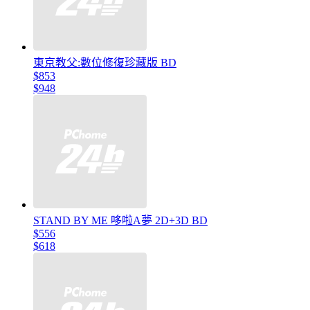
東京教父:數位修復珍藏版 BD
$853
$948
STAND BY ME 哆啦A夢 2D+3D BD
$556
$618