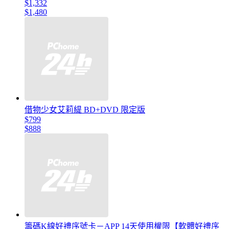
$1,332
$1,480
借物少女艾莉緹 BD+DVD 限定版
$799
$888
籌碼K線好禮序號卡－APP 14天使用權限【軟體好禮序