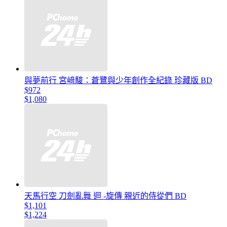
與夢前行 宮﨑駿：蒼鷺與少年創作全紀錄 珍藏版 BD
$972
$1,080
天馬行空 刀劍亂舞 迴 -旋傳 親近的侍從們 BD
$1,101
$1,224