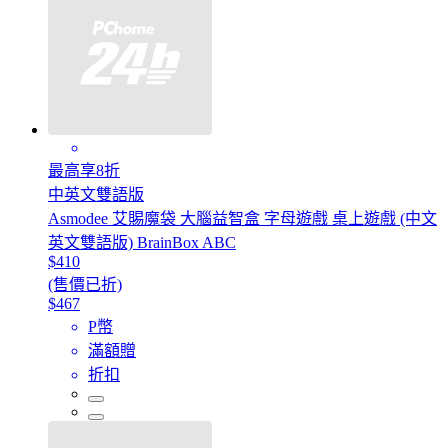
最高享8折
中英文雙語版
Asmodee 艾賜魔袋 大腦益智盒 字母遊戲 桌上遊戲 (中文
英文雙語版) BrainBox ABC
$410
(售價已折)
$467
P幣
滿額贈
折扣