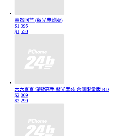
驀然回首 (藍光典藏版)
$1,395
$1,550
六六喜喜 灌籃高手 藍光套裝 台灣限量版 BD
$2,069
$2,299