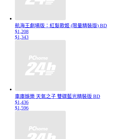
航海王劇場版：紅髮歌姬 (限量精裝版) BD
$1,208
$1,343
車庫娛樂 天氣之子 雙碟藍光精裝版 BD
$1,436
$1,596