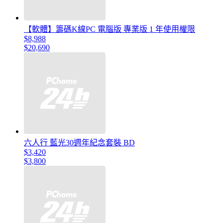
【軟體】籌碼K線PC 電腦版 專業版 1 年使用權限
$8,988
$20,690
六人行 藍光30週年紀念套裝 BD
$3,420
$3,800