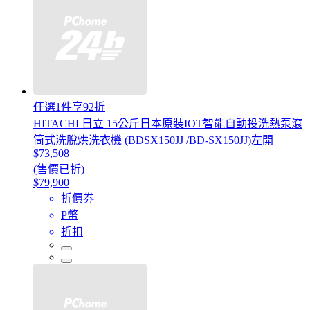
任選1件享92折
HITACHI 日立 15公斤日本原裝IOT智能自動投洗熱泵滾
筒式洗脫烘洗衣機 (BDSX150JJ /BD-SX150JJ)左開
$73,508
(售價已折)
$79,900
折價券
P幣
折扣