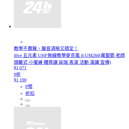
教學不費聲，聲音清晰又穩定！
ifive 五元素 UHF無線教學麥克風 if-UM260(萬聖節 老師
頭戴式 小蜜蜂 體育課 瑜珈 表演 活動 演講 宣傳)
$1,071
9折
$1,190
P幣
折扣