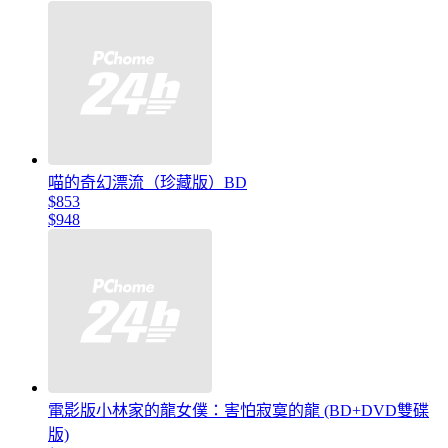
喵的奇幻漂流（珍藏版）BD
$853
$948
電影版小林家的龍女僕：害怕寂寞的龍 (BD+DVD雙碟
版)