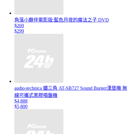
角落小夥伴電影版:藍色月夜的魔法之子 DVD
$269
$299
audio-technica 鐵三角 AT-SB727 Sound Burger漢堡機 無
線可攜式黑膠唱盤機
$4,888
$5,800