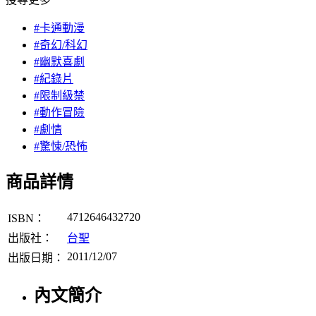
#卡通動漫
#奇幻/科幻
#幽默喜劇
#紀錄片
#限制級禁
#動作冒險
#劇情
#驚悚/恐怖
商品詳情
4712646432720
ISBN：
出版社：
台聖
2011/12/07
出版日期：
內文簡介