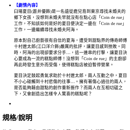
【劇情內容】
臼場夏目(蒼井優飾)是一名遠從鹿兒島到東京尋找未婚夫的
鄉下女孩，沒想到未婚夫早就沒有在點心店「Coin de rue」
工作，不知該如何是好的夏目便決定一邊在「Coin de rue」
工作，一邊繼續尋找未婚夫阿海。
原本對自己廚藝很有自信的夏海，遭受到甜點界的傳奇師傅
十村遼太郎(江口洋介飾)嚴厲的批評，讓夏目感到挫敗。同
時，阿海的出現卻要求分手…，這一連串的打擊，讓夏目決
心要成為一流的糕點師傅！沒想到「Coin de rue」的主廚卻
再此時發生意外而受傷，使得糕點店被迫暫停營業。
夏目決定鼓起勇氣求助於十村遼太郎，兩人互動之中，夏目
不小心碰觸到十村悲傷的往事…。擁有著傷心過往的兩人，
是否能夠藉由甜點的創作重新振作？而兩人在互相切磋之
下，又會創造出怎樣令人驚喜的糕點呢？
規格/說明