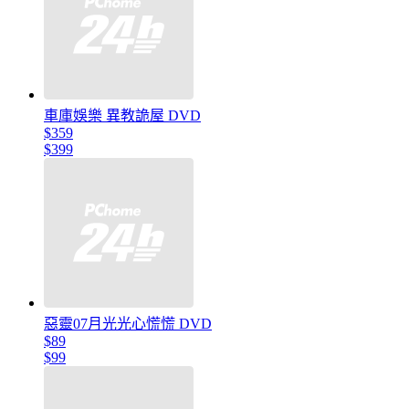
車庫娛樂 異教詭屋 DVD
$359
$399
惡靈07月光光心慌慌 DVD
$89
$99