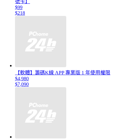
號卡】
$99
$218
【軟體】籌碼K線 APP 專業版 1 年使用權限
$4,980
$7,090