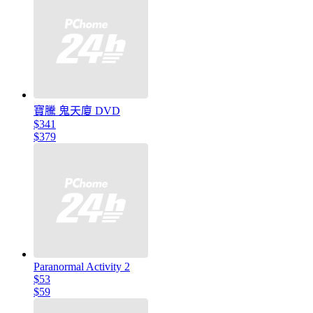
寶騰 鬼天廈 DVD
$341
$379
Paranormal Activity 2
$53
$59