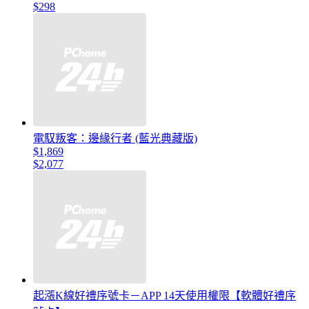
$298
電馭叛客：邊緣行者 (藍光典藏版)
$1,869
$2,077
起漲K線好禮序號卡－APP 14天使用權限【軟體好禮序