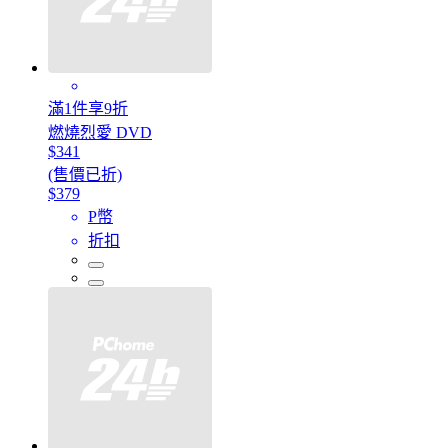
滿1件享9折
燃燒烈愛 DVD
$341
(售價已折)
$379
P幣
折扣