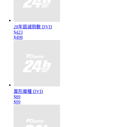
28年毀滅倒數 DVD
$423
$498
異形魔種 DVD
$89
$99