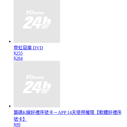
霓虹惡魔 DVD
$255
$284
籌碼K線好禮序號卡－APP 14天使用權限【軟體好禮序
號卡】
$99