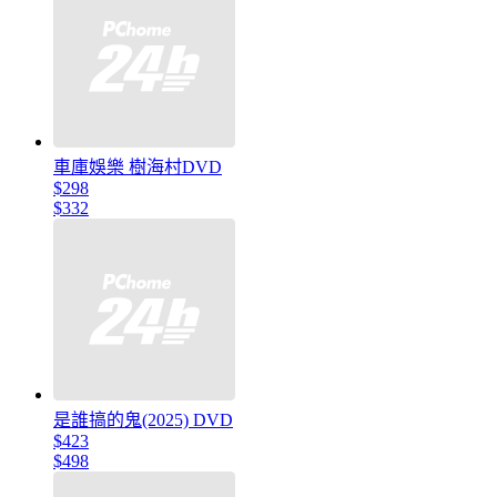
車庫娛樂 樹海村DVD
$298
$332
是誰搞的鬼(2025) DVD
$423
$498