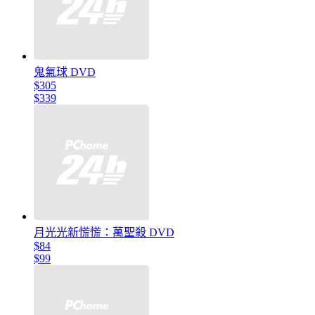
鬼氣球 DVD
$305
$339
月光光新慌慌：萬聖殺 DVD
$84
$99