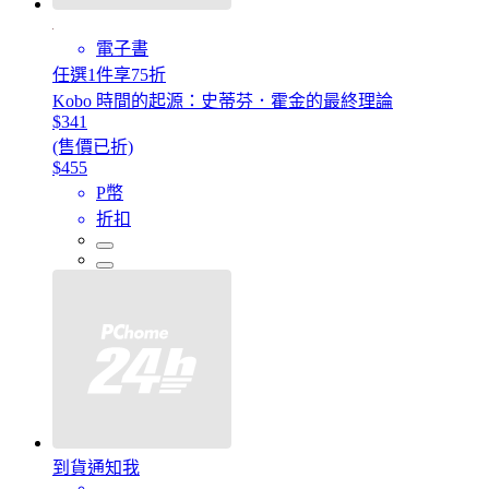
電子書
任選1件享75折
Kobo 時間的起源：史蒂芬．霍金的最終理論
$341
(售價已折)
$455
P幣
折扣
到貨通知我