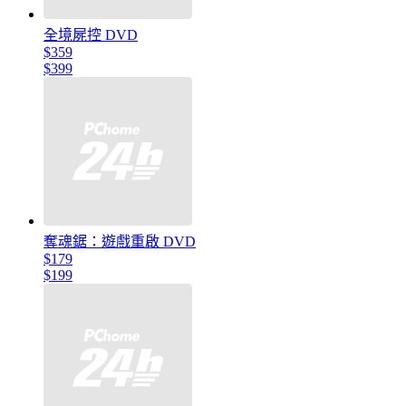
全境屍控 DVD
$359
$399
奪魂鋸：遊戲重啟 DVD
$179
$199