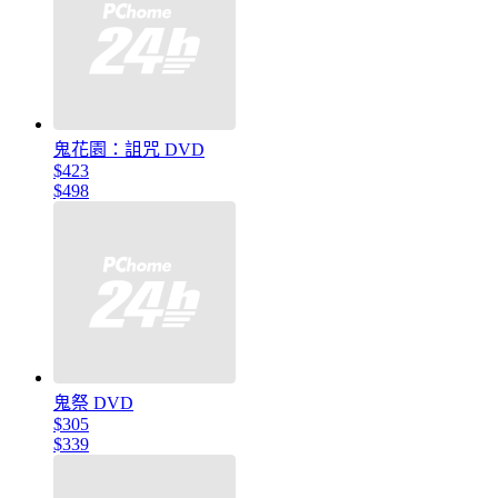
鬼花園：詛咒 DVD
$423
$498
鬼祭 DVD
$305
$339