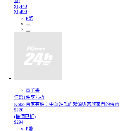
盒)
$1,440
$1,490
P幣
電子書
任選1件享75折
Kobo 百家有姓：中華姓氏的起源與宗族家門的傳承
$220
(售價已折)
$294
P幣