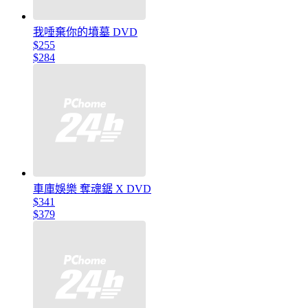
我唾棄你的墳墓 DVD
$255
$284
車庫娛樂 奪魂鋸 X DVD
$341
$379