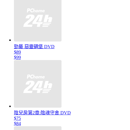
勁藝 惡靈碉堡 DVD
$89
$99
陰兒房第2章:陰魂守舍 DVD
$75
$84