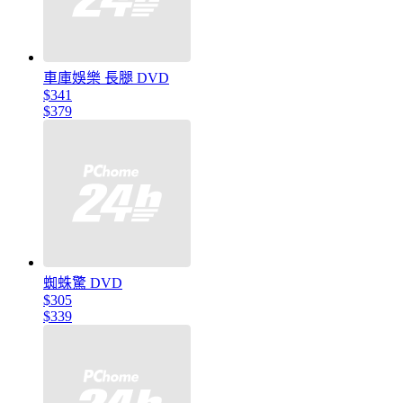
車庫娛樂 長腿 DVD
$341
$379
蜘蛛驚 DVD
$305
$339