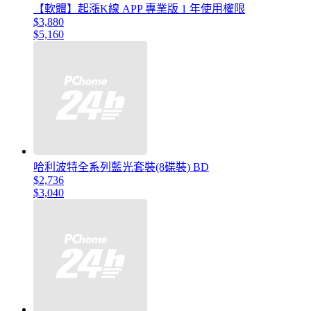
【軟體】起漲K線 APP 專業版 1 年使用權限
$3,880
$5,160
哈利波特全系列藍光套裝(8碟裝) BD
$2,736
$3,040