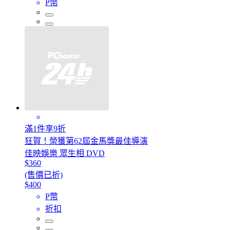
P幣
滿1件享9折
狂賀！榮獲第62屆金馬獎最佳導演
佳映娛樂 眾生相 DVD
$360
(售價已折)
$400
P幣
折扣