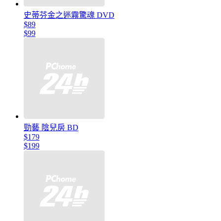
史蒂芬金之迷霧驚魂 DVD
$89
$99
勁藝 陰兒房 BD
$179
$199