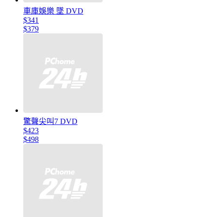
車庫娛樂 墜 DVD
$341
$379
驚聲尖叫7 DVD
$423
$498