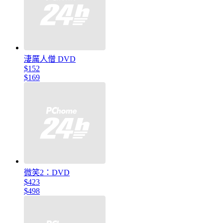
淒厲人僧 DVD
$152
$169
微笑2：DVD
$423
$498