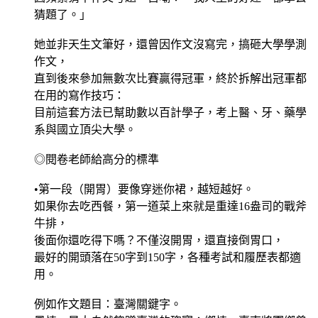
猜題了。」
她並非天生文筆好，還曾因作文沒寫完，搞砸大學學測
作文，
直到後來參加無數次比賽贏得冠軍，終於拆解出冠軍都
在用的寫作技巧：
目前這套方法已幫助數以百計學子，考上醫、牙、藥學
系與國立頂尖大學。
◎閱卷老師給高分的標準
•第一段（開胃）要像穿迷你裙，越短越好。
如果你去吃西餐，第一道菜上來就是重達16盎司的戰斧
牛排，
後面你還吃得下嗎？不僅沒開胃，還直接倒胃口，
最好的開頭落在50字到150字，各種考試和履歷表都適
用。
例如作文題目：臺灣關鍵字。