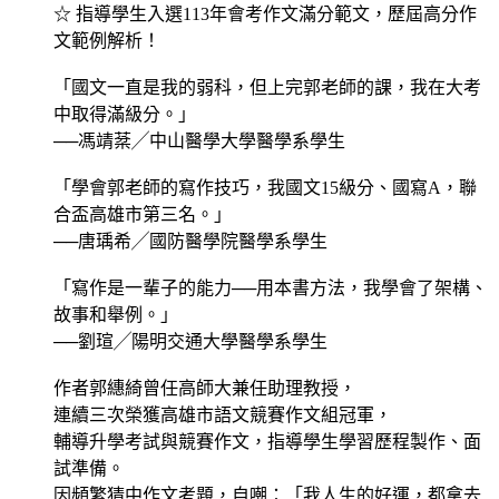
☆ 指導學生入選113年會考作文滿分範文，歷屆高分作
文範例解析！
「國文一直是我的弱科，但上完郭老師的課，我在大考
中取得滿級分。」
──馮靖棻╱中山醫學大學醫學系學生
「學會郭老師的寫作技巧，我國文15級分、國寫A，聯
合盃高雄市第三名。」
──唐瑀希╱國防醫學院醫學系學生
「寫作是一輩子的能力──用本書方法，我學會了架構、
故事和舉例。」
──劉瑄╱陽明交通大學醫學系學生
作者郭繐綺曾任高師大兼任助理教授，
連續三次榮獲高雄市語文競賽作文組冠軍，
輔導升學考試與競賽作文，指導學生學習歷程製作、面
試準備。
因頻繁猜中作文考題，自嘲：「我人生的好運，都拿去