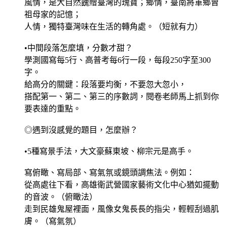
風情，是大自然餽贈臺灣的瑰寶；鄉情，臺南將軍鄉曾
祖母家的記憶；
人情，獨特臺灣味在生活的轉角處。（短就有力）
•中間段落怎麼填，分數才甜？
學測國寫每5行、高普考每6行一段，每段250字至300
字。
給高分的關鍵：段落要均衡，不要忽大忽小，
搭配第一、第二、第三的序數詞，閱卷老師馬上抓到你
要表達的重點。
◎遇到沒感覺的題目，怎麼辦？
•5種寫景手法，大文豪蘇東坡、柳宗元是高手。
寫俯瞰、寫局部、寫氣氛或鏡頭調焦法。例如：
從高處往下看，高雄衛武營國家藝術文化中心猶如擺動
的音波。（俯瞰法）
走到民雄鬼屋裡面，風像女鬼長長的指尖，輕輕刮過肌
膚。（寫氣氛）