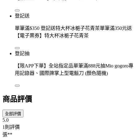
登記送
單筆滿$350 登記送特大杯冰梔子花青茶單筆滿350元送
【電子票券】特大杯冰梔子花青茶
登記抽
【限APP下單】全站指定品單筆滿888元抽Mio gogoro專
用記錄器、國際牌掌上型電鬍刀 (顏色隨機)
商品評價
全部評價
5.0
1則評價
張**