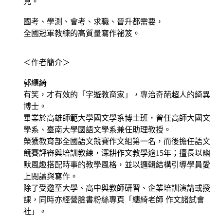
見。
國考、學測、會考、求職、晉升都需要，
全國冠軍教練的高質量寫作祕笈。
＜作者簡介＞
郭繐綺
有笑，才有效的「字遊教育家」，專治奇葩超人的綺異
博士。
畢業於高雄師範大學國文學系博士班，曾任高師大國文
學系、臺南大學國語文學系兼任助理教授。
榮獲教育部全國語文競賽作文組第一名，而後擔任語文
競賽評審與培訓教練，深耕作文教學逾15年；擅長以幽
默風趣搭配時事的教學風格，並以邏輯結構引導學員愛
上閱讀與寫作。
除了受邀至大學、高中與教師研習、企業培訓演講或授
課，同時亦經營臉書粉絲專頁「繐綺老師 作文諸試會
社」。