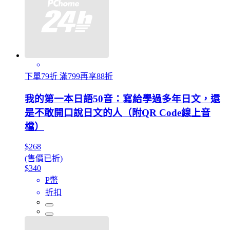
下單79折 滿799再享88折
我的第一本日語50音：寫給學過多年日文，還
是不敢開口說日文的人（附QR Code線上音
檔）
$268
(售價已折)
$340
P幣
折扣