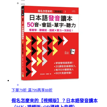
下單79折 滿799再享88折
假名怎麼來的【視頻版】？日本語發音讀本