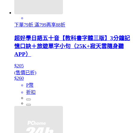
下單79折 滿799再享88折
超好學日語五十音【教科書字體三版】3分鐘記
憶口訣＋旅遊單字小句（25K+寂天雲隨身聽
APP）
$205
(售價已折)
$260
P幣
折扣