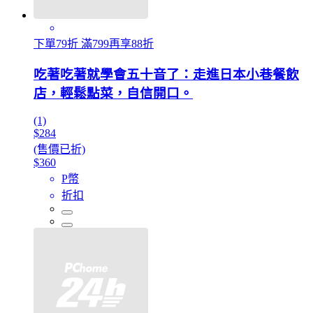
下單79折 滿799再享88折
吃著吃著就學會五十音了：走進日本小巷餐飲
店，輕鬆點菜，自信開口。
(1)
$284
(售價已折)
$360
P幣
折扣