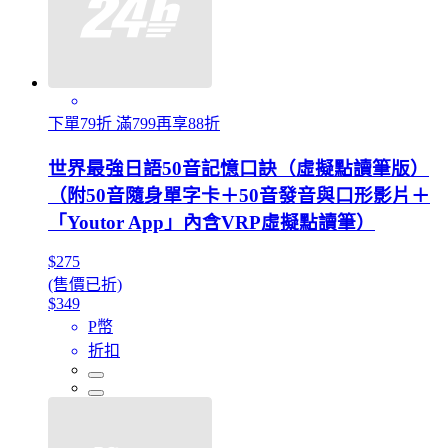
下單79折 滿799再享88折
世界最強日語50音記憶口訣（虛擬點讀筆版）
（附50音隨身單字卡＋50音發音與口形影片＋
「Youtor App」內含VRP虛擬點讀筆）
$275
(售價已折)
$349
P幣
折扣