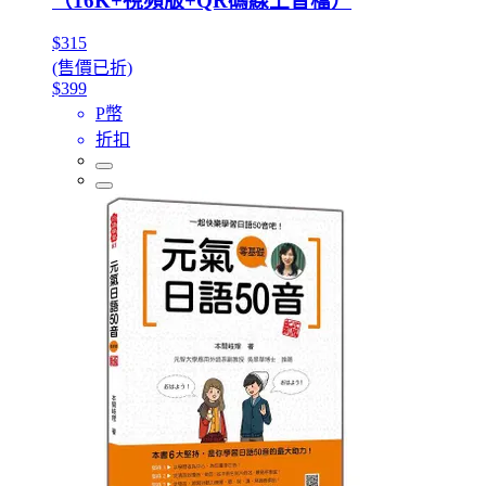
（16K+視頻版+QR碼線上音檔）
$315
(售價已折)
$399
P幣
折扣