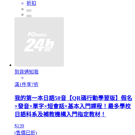
折扣
到貨通知我
滿1件享7折
我的第一本日語50音【QR碼行動學習版】假名
×發音×單字×短會話×基本入門課程！最多學校
日語科系及補教機構入門指定教材！
$139
(售價已折)