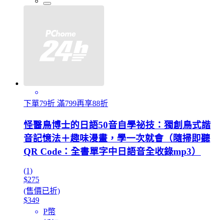
下單79折 滿799再享88折
怪醫鳥博士的日語50音自學祕技：獨創鳥式諧
音記憶法＋趣味漫畫，學一次就會（隨掃即聽
QR Code：全書單字中日語音全收錄mp3）
(1)
$275
(售價已折)
$349
P幣