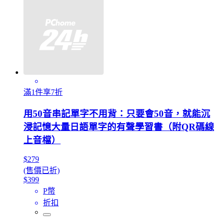
滿1件享7折
用50音串記單字不用背：只要會50音，就能沉
浸記憶大量日語單字的有聲學習書（附QR碼線
上音檔）
$279
(售價已折)
$399
P幣
折扣