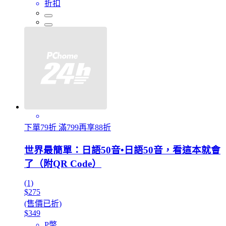
折扣
下單79折 滿799再享88折
世界最簡單：日語50音•日語50音，看這本就會
了（附QR Code）
(1)
$275
(售價已折)
$349
P幣