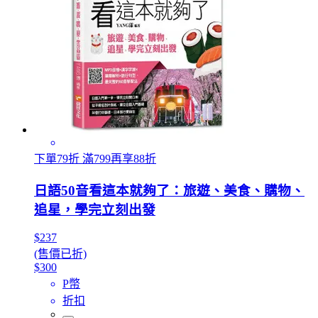
下單79折 滿799再享88折
日語50音看這本就夠了：旅遊、美食、購物、
追星，學完立刻出發
$237
(售價已折)
$300
P幣
折扣