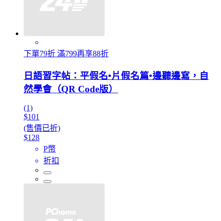
下單79折 滿799再享88折
日語習字帖：平假名•片假名篇•邊聽邊寫，自
然學會（QR Code版）
(1)
$101
(售價已折)
$128
P幣
折扣