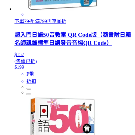
下單79折 滿799再享88折
超入門日語50音教室 QR Code版（隨書附日籍
名師親錄標準日語發音音檔QR Code）
$157
(售價已折)
$199
P幣
折扣