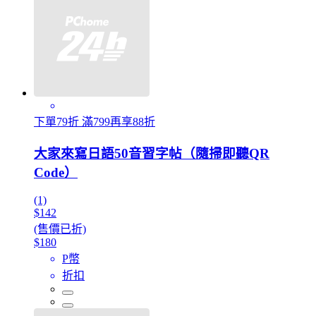
下單79折 滿799再享88折
大家來寫日語50音習字帖（隨掃即聽QR
Code）
(1)
$142
(售價已折)
$180
P幣
折扣