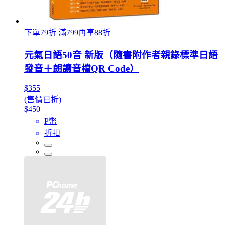
下單79折 滿799再享88折
元氣日語50音 新版（隨書附作者親錄標準日語
發音＋朗讀音檔QR Code）
$355
(售價已折)
$450
P幣
折扣