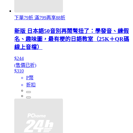
下單79折 滿799再享88折
新版 日本語50音別再鬧彆扭了：學發音、練假
名、趣味圖，最有梗的日語教室（25K＋QR碼
線上音檔）
$244
(售價已折)
$310
P幣
折扣