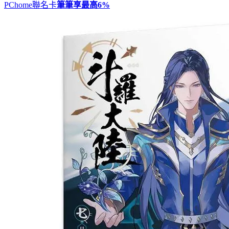
PChome聯名卡
筆筆享最高
6%