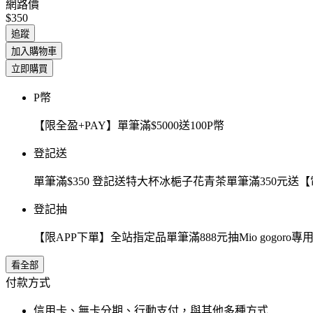
網路價
$350
追蹤
加入購物車
立即購買
P幣
【限全盈+PAY】單筆滿$5000送100P幣
登記送
單筆滿$350 登記送特大杯冰梔子花青茶單筆滿350元
登記抽
【限APP下單】全站指定品單筆滿888元抽Mio gogor
看全部
付款方式
信用卡、無卡分期、行動支付，與其他多種方式