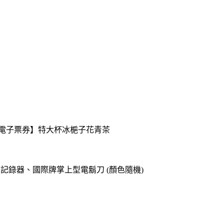
送【電子票券】特大杯冰梔子花青茶
o專用記錄器、國際牌掌上型電鬍刀 (顏色隨機)