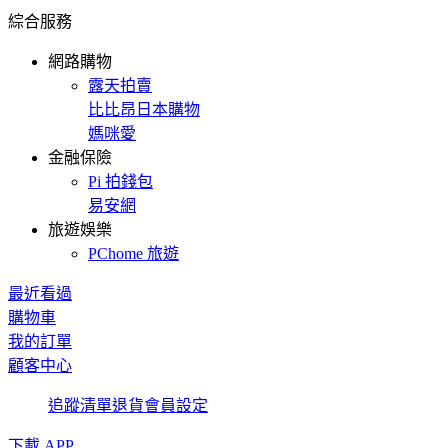
綜合服務
網路購物
露天拍賣
比比昂日本購物
媽咪愛
金融保險
Pi 拍錢包
易安網
旅遊娛樂
PChome 旅遊
最近看過
購物車
我的訂單
顧客中心
追蹤清單
退貨
會員設定
下載 APP