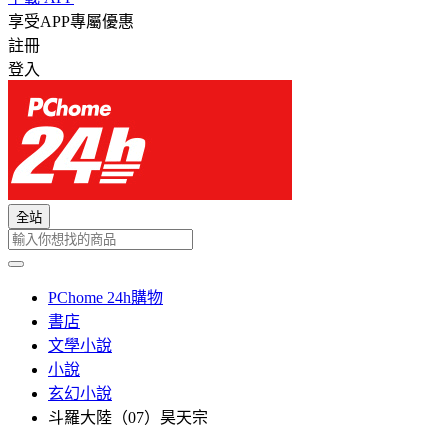
享受APP專屬優惠
註冊
登入
全站
PChome 24h購物
書店
文學小說
小說
玄幻小說
斗羅大陸（07）昊天宗