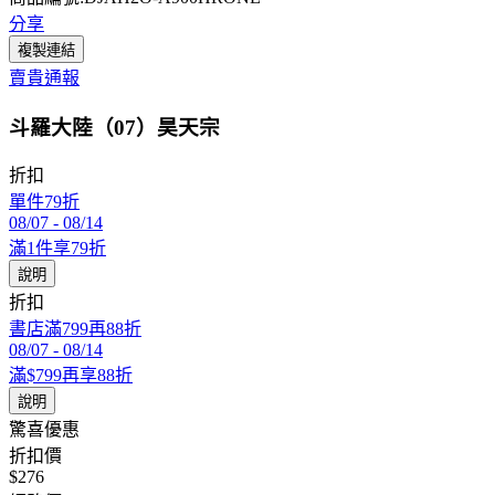
分享
複製連結
賣貴通報
斗羅大陸（07）昊天宗
折扣
單件79折
08/07
-
08/14
滿1件享79折
說明
折扣
書店滿799再88折
08/07
-
08/14
滿$799再享88折
說明
驚喜優惠
折扣價
$276