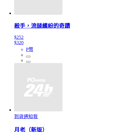
殺手，流燄繽紛的奇蹟
$252
$320
P幣
到貨通知我
月老（新版）