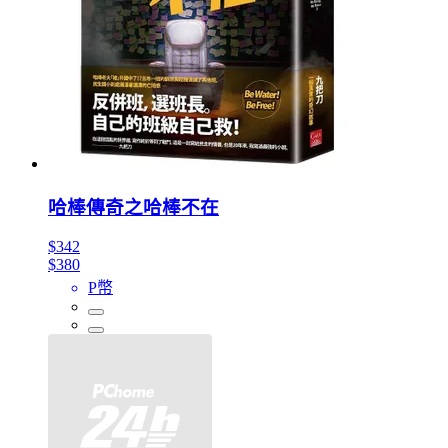
哈棒傳奇之哈棒不在
$342
$380
P幣