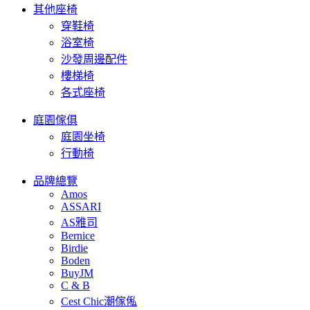
其他座椅
穿鞋椅
浴室椅
沙發周邊配件
樓梯椅
各式座椅
庭園傢俱
庭園坐椅
行動椅
品牌總覽
Amos
ASSARI
AS雅司
Bernice
Birdie
Boden
BuyJM
C & B
Cest Chic潮傢俬