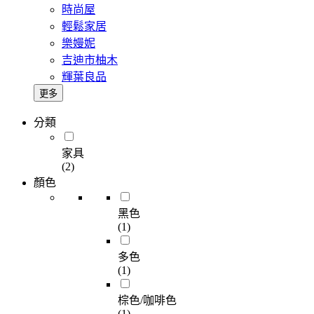
時尚屋
輕鬆家居
樂嫚妮
吉迪市柚木
輝葉良品
更多
分類
家具
(2)
顏色
黑色
(1)
多色
(1)
棕色/咖啡色
(1)