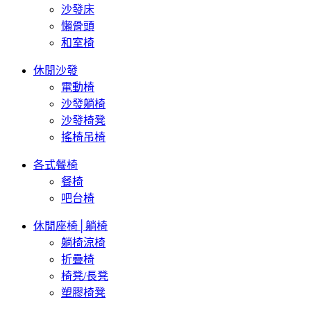
沙發床
懶骨頭
和室椅
休閒沙發
電動椅
沙發躺椅
沙發椅凳
搖椅吊椅
各式餐椅
餐椅
吧台椅
休閒座椅│躺椅
躺椅涼椅
折疊椅
椅凳/長凳
塑膠椅凳