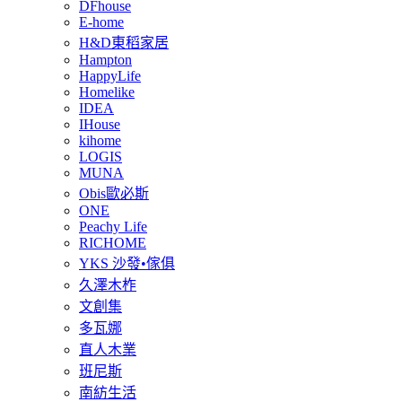
DFhouse
E-home
H&D東稻家居
Hampton
HappyLife
Homelike
IDEA
IHouse
kihome
LOGIS
MUNA
Obis歐必斯
ONE
Peachy Life
RICHOME
YKS 沙發•傢俱
久澤木柞
文創集
多瓦娜
直人木業
班尼斯
南紡生活