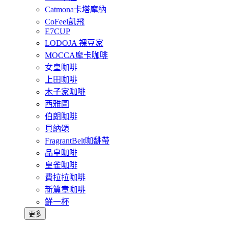
Catmona卡塔摩納
CoFeel凱飛
E7CUP
LODOJA 裸豆家
MOCCA摩卡咖啡
女皇咖啡
上田咖啡
木子家咖啡
西雅圖
伯朗咖啡
貝納頌
FragrantBelt咖馡帶
品皇咖啡
皇雀咖啡
費拉拉咖啡
新篇章咖啡
鮮一杯
更多