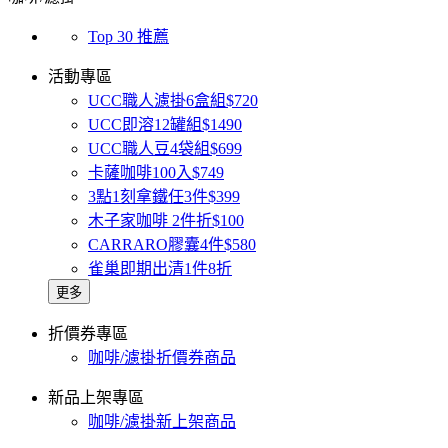
Top 30 推薦
活動專區
UCC職人濾掛6盒組$720
UCC即溶12罐組$1490
UCC職人豆4袋組$699
卡薩咖啡100入$749
3點1刻拿鐵任3件$399
木子家咖啡 2件折$100
CARRARO膠囊4件$580
雀巢即期出清1件8折
更多
折價券專區
咖啡/濾掛折價券商品
新品上架專區
咖啡/濾掛新上架商品