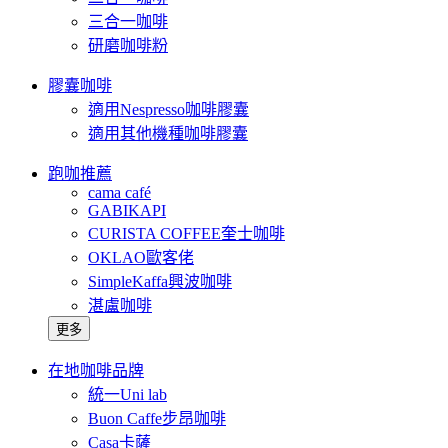
三合一咖啡
研磨咖啡粉
膠囊咖啡
適用Nespresso咖啡膠囊
適用其他機種咖啡膠囊
跑咖推薦
cama café
GABIKAPI
CURISTA COFFEE奎士咖啡
OKLAO歐客佬
SimpleKaffa興波咖啡
湛盧咖啡
更多
在地咖啡品牌
統一Uni lab
Buon Caffe步昂咖啡
Casa卡薩