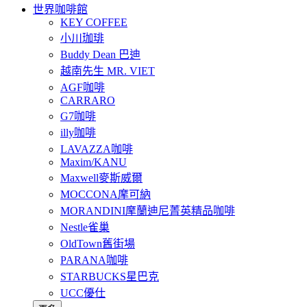
世界咖啡館
KEY COFFEE
小川珈琲
Buddy Dean 巴迪
越南先生 MR. VIET
AGF咖啡
CARRARO
G7咖啡
illy咖啡
LAVAZZA咖啡
Maxim/KANU
Maxwell麥斯威爾
MOCCONA摩可納
MORANDINI摩蘭迪尼菁英精品咖啡
Nestle雀巢
OldTown舊街場
PARANA咖啡
STARBUCKS星巴克
UCC優仕