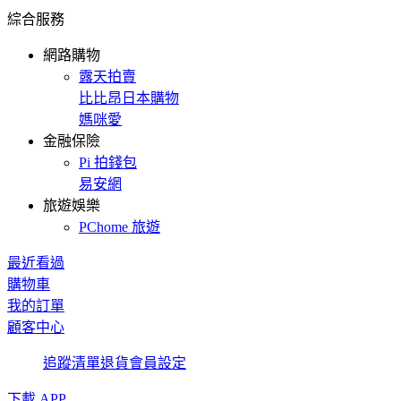
綜合服務
網路購物
露天拍賣
比比昂日本購物
媽咪愛
金融保險
Pi 拍錢包
易安網
旅遊娛樂
PChome 旅遊
最近看過
購物車
我的訂單
顧客中心
追蹤清單
退貨
會員設定
下載 APP