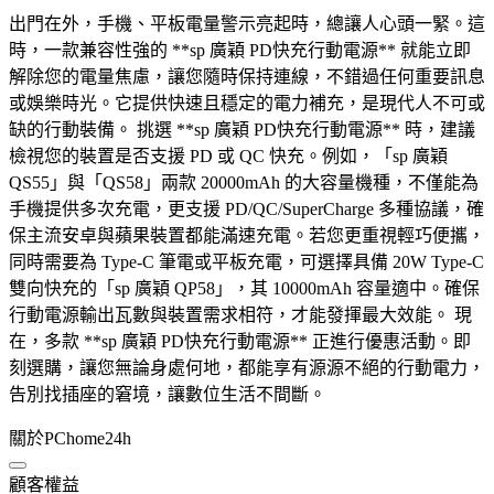
出門在外，手機、平板電量警示亮起時，總讓人心頭一緊。這
時，一款兼容性強的 **sp 廣穎 PD快充行動電源** 就能立即
解除您的電量焦慮，讓您隨時保持連線，不錯過任何重要訊息
或娛樂時光。它提供快速且穩定的電力補充，是現代人不可或
缺的行動裝備。 挑選 **sp 廣穎 PD快充行動電源** 時，建議
檢視您的裝置是否支援 PD 或 QC 快充。例如，「sp 廣穎
QS55」與「QS58」兩款 20000mAh 的大容量機種，不僅能為
手機提供多次充電，更支援 PD/QC/SuperCharge 多種協議，確
保主流安卓與蘋果裝置都能滿速充電。若您更重視輕巧便攜，
同時需要為 Type-C 筆電或平板充電，可選擇具備 20W Type-C
雙向快充的「sp 廣穎 QP58」，其 10000mAh 容量適中。確保
行動電源輸出瓦數與裝置需求相符，才能發揮最大效能。 現
在，多款 **sp 廣穎 PD快充行動電源** 正進行優惠活動。即
刻選購，讓您無論身處何地，都能享有源源不絕的行動電力，
告別找插座的窘境，讓數位生活不間斷。
關於PChome24h
顧客權益