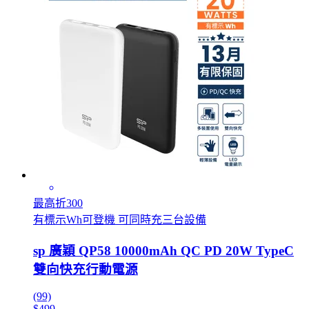
最高折300
有標示Wh可登機 可同時充三台設備
sp 廣穎 QP58 10000mAh QC PD 20W TypeC
雙向快充行動電源
(99)
$499