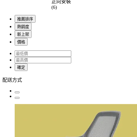
正向安裝
(6)
推薦排序
熱銷度
新上架
價格
確定
配送方式