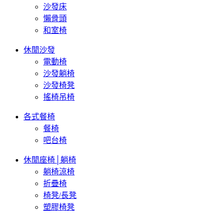
沙發床
懶骨頭
和室椅
休閒沙發
電動椅
沙發躺椅
沙發椅凳
搖椅吊椅
各式餐椅
餐椅
吧台椅
休閒座椅│躺椅
躺椅涼椅
折疊椅
椅凳/長凳
塑膠椅凳