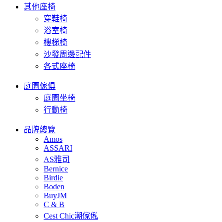
其他座椅
穿鞋椅
浴室椅
樓梯椅
沙發周邊配件
各式座椅
庭園傢俱
庭園坐椅
行動椅
品牌總覽
Amos
ASSARI
AS雅司
Bernice
Birdie
Boden
BuyJM
C & B
Cest Chic潮傢俬