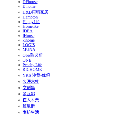
DFhouse
E-home
H&D東稻家居
Hampton
HappyLife
Homelike
IDEA
IHouse
kihome
LOGIS
MUNA
Obis歐必斯
ONE
Peachy Life
RICHOME
YKS 沙發•傢俱
久澤木柞
文創集
多瓦娜
直人木業
班尼斯
南紡生活