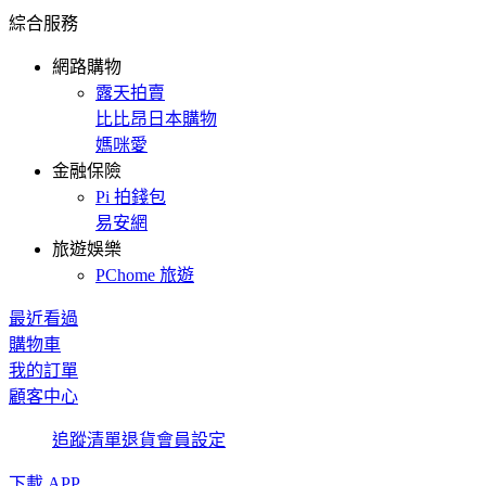
綜合服務
網路購物
露天拍賣
比比昂日本購物
媽咪愛
金融保險
Pi 拍錢包
易安網
旅遊娛樂
PChome 旅遊
最近看過
購物車
我的訂單
顧客中心
追蹤清單
退貨
會員設定
下載 APP