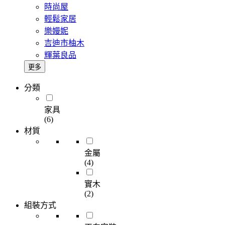
時尚屋
輕鬆家居
樂嫚妮
吉迪市柚木
輝葉良品
更多
分類
家具
(6)
材質
金屬
(4)
實木
(2)
組裝方式