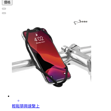
價格
輕鬆隨興速繫上