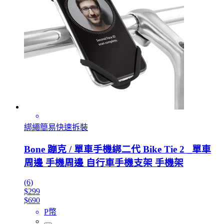
綁繩簡易快速拆裝
Bone 蹦克 / 單車手機綁二代 Bike Tie 2 _單車
周邊 手機周邊 自行車手機支架 手機架
(6)
$299
$690
P幣