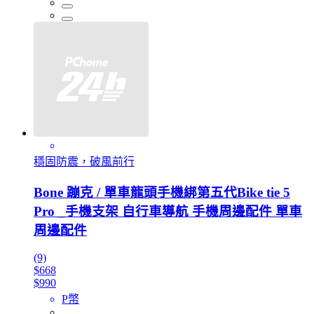
穩固防震，破風前行
Bone 蹦克 / 單車龍頭手機綁第五代Bike tie 5
Pro _手機支架 自行車導航 手機周邊配件 單車
周邊配件
(9)
$668
$990
P幣