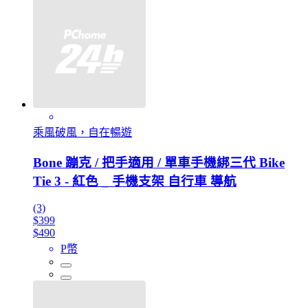
乘風破風，自在暢遊
Bone 蹦克 / 把手適用 / 單車手機綁三代 Bike
Tie 3 - 紅色 _ 手機支架 自行車 導航
(3)
$399
$490
P幣