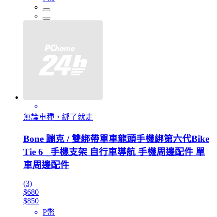
無論車種，綁了就走
Bone 蹦克 / 雙綁帶單車龍頭手機綁第六代Bike
Tie 6 _手機支架 自行車導航 手機周邊配件 單
車周邊配件
(3)
$680
$850
P幣