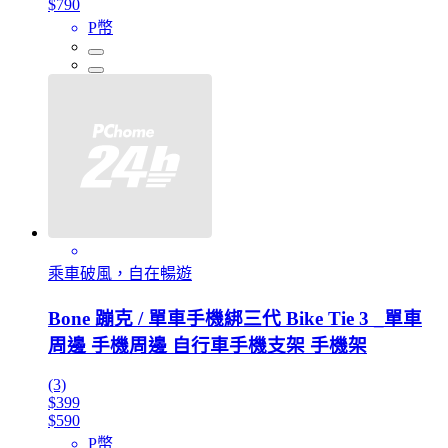
$790
P幣
乘車破風，自在暢遊
Bone 蹦克 / 單車手機綁三代 Bike Tie 3 _單車
周邊 手機周邊 自行車手機支架 手機架
(3)
$399
$590
P幣