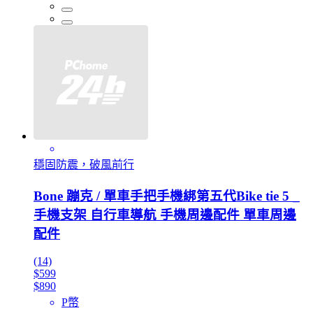
穩固防震，破風前行
Bone 蹦克 / 單車手把手機綁第五代Bike tie 5 _
手機支架 自行車導航 手機周邊配件 單車周邊
配件
(14)
$599
$890
P幣