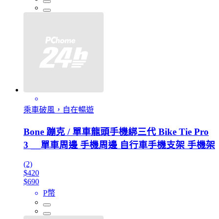
乘車破風，自在暢遊
Bone 蹦克 / 單車龍頭手機綁三代 Bike Tie Pro
3 __單車周邊 手機周邊 自行車手機支架 手機架
(2)
$420
$690
P幣