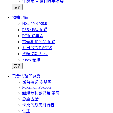
任選兩件 贈針織手提袋
更多
預購專區
NS2 / NS 預購
PS5 / PS4 預購
PC預購專區
電玩相關商品 預購
九日 NINE SOLS
沙羅週期 Saros
Xbox 預購
更多
已發售熱門遊戲
斯普拉遁 塗擊隊
Pokémon Pokopia
超級瑪利歐兄弟 驚奇
惡靈古堡9
卡比的馭天飛行者
仁王3