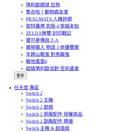
瑪利歐網球 狂熱
集合啦！動物森友會
PRAGMATA 人機迷網
密特羅德 究極 4 穿越未知
ZELDA無雙 封印戰記
寶可夢傳說 Z-A
魔物獵人 物語 3 命運雙龍
羊蹄山戰鬼 對馬戰鬼
戰地風雲6
超級瑪利歐派對 空前盛會
更多
任天堂 專區
Switch 2
Switch 2 主機
Switch 2 遊戲
Switch 2 原廠配件 授權商品
Switch 2 副廠配件 周邊
Switch 主機 & 超值組