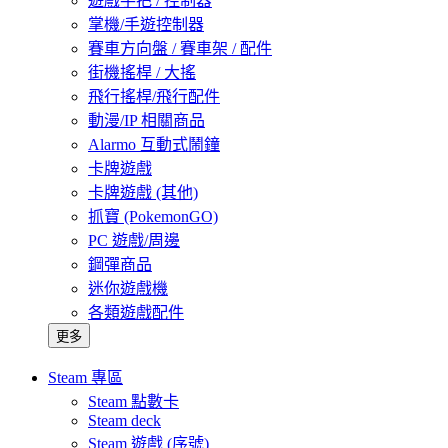
遊戲手把 / 控制器
掌機/手遊控制器
賽車方向盤 / 賽車架 / 配件
街機搖桿 / 大搖
飛行搖桿/飛行配件
動漫/IP 相關商品
Alarmo 互動式鬧鐘
卡牌遊戲
卡牌遊戲 (其他)
抓寶 (PokemonGO)
PC 遊戲/周邊
鋼彈商品
迷你遊戲機
各類遊戲配件
更多
Steam 專區
Steam 點數卡
Steam deck
Steam 遊戲 (序號)