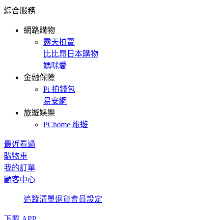
綜合服務
網路購物
露天拍賣
比比昂日本購物
媽咪愛
金融保險
Pi 拍錢包
易安網
旅遊娛樂
PChome 旅遊
最近看過
購物車
我的訂單
顧客中心
追蹤清單
退貨
會員設定
下載 APP