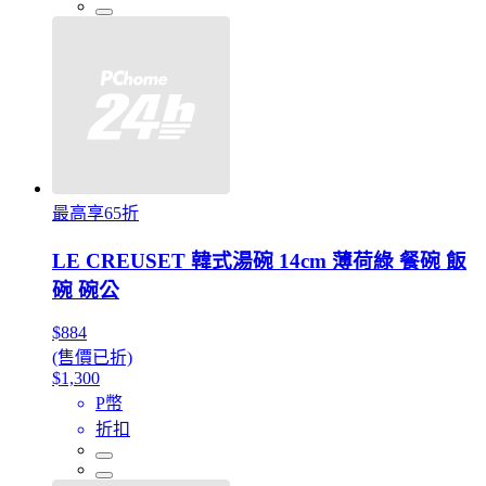
最高享65折
LE CREUSET 韓式湯碗 14cm 薄荷綠 餐碗 飯
碗 碗公
$884
(售價已折)
$1,300
P幣
折扣