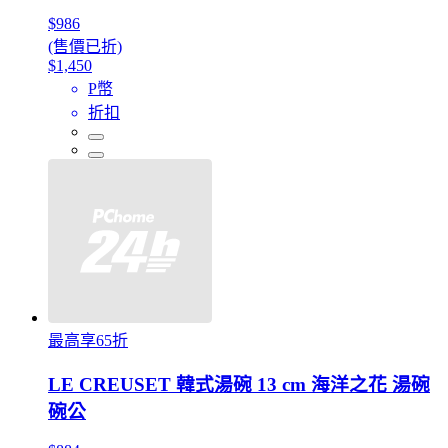
$986
(售價已折)
$1,450
P幣
折扣
最高享65折
LE CREUSET 韓式湯碗 13 cm 海洋之花 湯碗
碗公