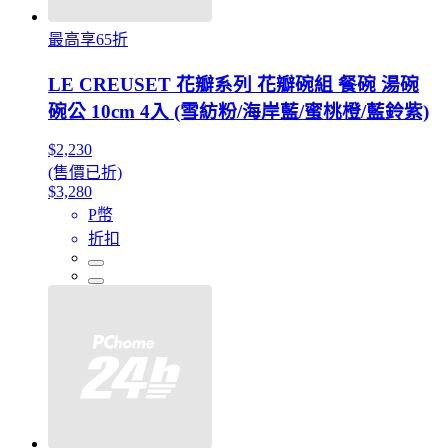
最高享65折
LE CREUSET 花瓣系列 花瓣碗組 餐碗 湯碗
碗公 10cm 4入 (雪紡粉/海岸藍/蜜桃橙/藍鈴紫)
$2,230
(售價已折)
$3,280
P幣
折扣