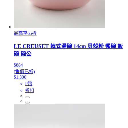
最高享65折
LE CREUSET 韓式湯碗 14cm 貝殼粉 餐碗 飯
碗 碗公
$884
(售價已折)
$1,300
P幣
折扣