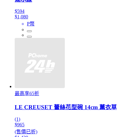
$594
$1,080
P幣
最高享65折
LE CREUSET 蕾絲花型碗 14cm 薰衣草
(1)
$965
(售價已折)