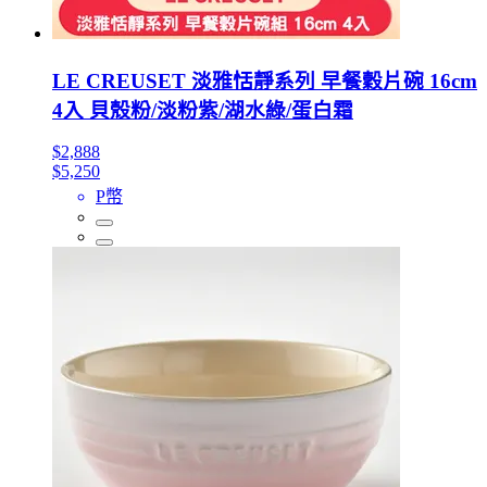
LE CREUSET 淡雅恬靜系列 早餐穀片碗 16cm
4入 貝殼粉/淡粉紫/湖水綠/蛋白霜
$2,888
$5,250
P幣