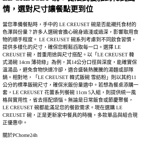
情，選對尺寸讓餐點更到位
當您準備餐點時，手中的 LE CREUSET 碗是否能襯托食材的
色澤與份量？許多人選碗會擔心碗身過淺或過深，影響取用食
物的順手程度。 LE CREUSET 碗系列考慮到不同飲食習慣，
提供多樣化的尺寸，確保您輕鬆舀取每一口。選擇 LE
CREUSET 碗，首重用途與尺寸搭配。以「LE CREUSET 韓
式湯碗 14cm 薄荷綠」為例，其14公分口徑與深度，能確實保
溫湯品，避免食物快速冷卻，適合盛裝熱騰騰的湯麵或部隊
鍋。相對地，「LE CREUSET 韓式飯碗 雪紡粉」則以其約11
公分的標準飯碗尺寸，確保米飯份量適中。若想為餐桌添購一
套，LE CREUSET 花蕾系列餐碗 11cm 5入組，則提供統一風
格與實用性，省去搭配煩惱。無論是日常飯食或節慶聚餐，
LE CREUSET 碗都能滿足您的餐飲需求。現在選購 LE
CREUSET 碗，正是更新家中餐具的時機，多款單品與組合現
正優惠中。
關於PChome24h