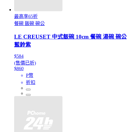
最高享65折
餐碗 飯碗 碗公
LE CREUSET 中式飯碗 10cm 餐碗 湯碗 碗公
藍鈴紫
$584
(售價已折)
$860
P幣
折扣