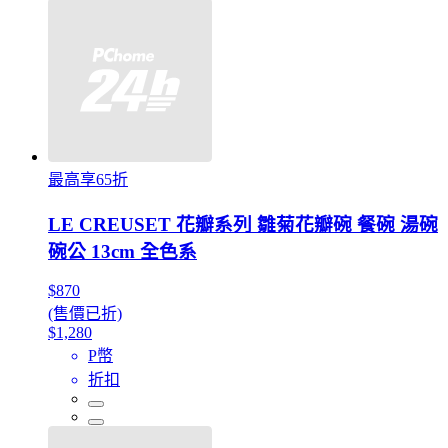
最高享65折
LE CREUSET 花瓣系列 雛菊花瓣碗 餐碗 湯碗
碗公 13cm 全色系
$870
(售價已折)
$1,280
P幣
折扣