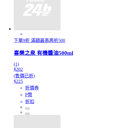
下單9折 滿額最高再折500
喜樂之泉 有機醬油500ml
(1)
$202
(售價已折)
$225
折價券
P幣
折扣