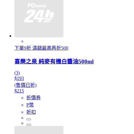
下單9折 滿額最高再折500
喜樂之泉 純麥有機白醬油500ml
(3)
$193
(售價已折)
$215
折價券
P幣
折扣