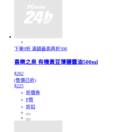
下單9折 滿額最高再折500
喜樂之泉 有機黃豆薄鹽醬油500ml
$202
(售價已折)
$225
折價券
P幣
折扣