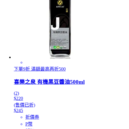
下單9折 滿額最高再折500
喜樂之泉 有機黑豆醬油500ml
(2)
$220
(售價已折)
$245
折價券
P幣