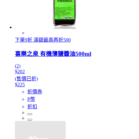
下單9折 滿額最高再折500
喜樂之泉 有機薄鹽醬油500ml
(2)
$202
(售價已折)
$225
折價券
P幣
折扣