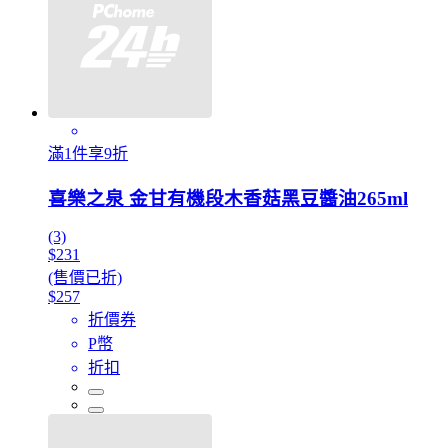
滿1件享9折
喜樂之泉 金甘有機段木香菇黑豆醬油265ml
(3)
$231
(售價已折)
$257
折價券
P幣
折扣