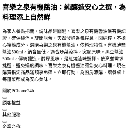
喜樂之泉有機醬油：純釀造安心之選，為
料理添上自然鮮
為家人餐點把關，調味品是關鍵。喜樂之泉有機醬油獲有機認
證，確保純淨。旋開瓶蓋，天然發酵香氣撲鼻，聞純粹，不擔
心複雜成分。選購喜樂之泉有機醬油，依料理特性。有機薄鹽
醬油500ml，鈉含量低，適合炒菜涼拌，突顯原味。黑豆醬油
500ml，傳統釀造，醇厚風味，是紅燒滷味選擇。依烹煮需求
挑選，避免過度調味。喜樂之泉有機醬油讓您安心料理。現在
購買指定商品滿額享免運。立即行動，為廚房添購，讓餐桌上
每道菜都成為安心美味。
關於PChome24h
顧客權益
其他服務
企業合作