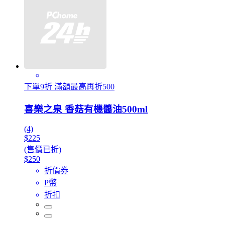
下單9折 滿額最高再折500
喜樂之泉 香菇有機醬油500ml
(4)
$225
(售價已折)
$250
折價券
P幣
折扣