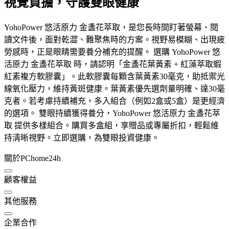
視覺負擔，守護雙眼健康
YohoPower 悠活原力 金盞花萃取，是您長時間盯著螢幕、閱
讀文件後，面對乾澀、難聚焦時的方案。視野易模糊、出現疲
勞感時，正是眼睛需要養分補充的提醒。 選購 YohoPower 悠
活原力 金盞花萃取 時，請認明「金盞花葉黃素 + 紅藻萃取蝦
紅素複方軟膠囊」。此軟膠囊每顆含葉黃素30毫克，助抵禦光
線氧化壓力，維持黃斑健康。葉黃素優先選劑量明確、達30毫
克者。若考慮持續補充，多入組合（例如2盒或5盒）是更經濟
的選項。 雙眼持續獲得養分，YohoPower 悠活原力 金盞花萃
取 提供多樣組合。購買多盒組，享贈品或專屬折扣，輕鬆維
持清晰視野。立即選購，為雙眼投資健康。
關於PChome24h
顧客權益
其他服務
企業合作