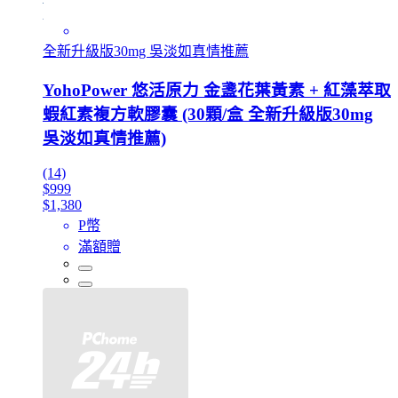
全新升級版30mg 吳淡如真情推薦
YohoPower 悠活原力 金盞花葉黃素 + 紅藻萃取
蝦紅素複方軟膠囊 (30顆/盒 全新升級版30mg
吳淡如真情推薦)
(14)
$999
$1,380
P幣
滿額贈