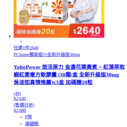
任選1件2640
PChome獨家組!!!全新升級版30mg
YohoPower 悠活原力 金盞花葉黃素 + 紅藻萃取
蝦紅素複方軟膠囊 (30顆/盒 全新升級版30mg
吳淡如真情推薦)x3盒 加碼贈20粒
(49)
$2,640
(售價已折)
$2,880
P幣
滿額贈