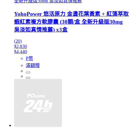
全新升級版30mg 吳淡如真情推薦
YohoPower 悠活原力 金盞花葉黃素 + 紅藻萃取
蝦紅素複方軟膠囊 (30顆/盒 全新升級版30mg
吳淡如真情推薦) x3盒
(20)
$2,830
$4,440
P幣
滿額贈