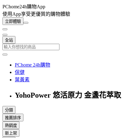
PChome24h購物App
使用App享受更優質的購物體驗
立即體驗
全站
PChome 24h購物
保健
葉黃素
YohoPower 悠活原力 金盞花萃取
分類
推薦排序
熱銷度
新上架