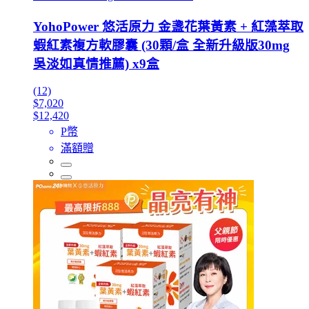
YohoPower 悠活原力 金盞花葉黃素 + 紅藻萃取
蝦紅素複方軟膠囊 (30顆/盒 全新升級版30mg
吳淡如真情推薦) x9盒
(12)
$7,020
$12,420
P幣
滿額贈