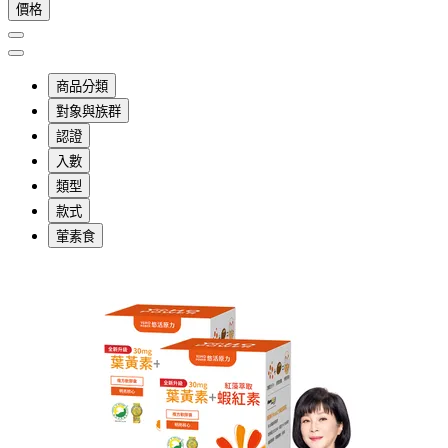
價格
商品分類
對象與族群
認證
入數
類型
款式
葷素食