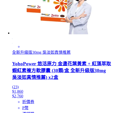
全新升級版30mg 吳淡如真情推薦
YohoPower 悠活原力 金盞花葉黃素 + 紅藻萃取
蝦紅素複方軟膠囊 (30顆/盒 全新升級版30mg
吳淡如真情推薦) x2盒
(23)
$1,860
$2,760
折價券
P幣