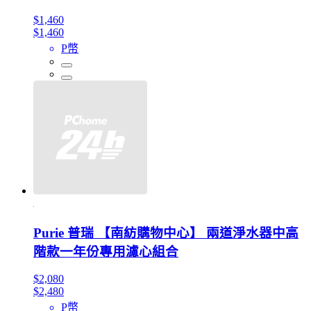
$1,460
$1,460
P幣
Purie 普瑞 【南紡購物中心】 兩道淨水器中高
階款一年份專用濾心組合
$2,080
$2,480
P幣