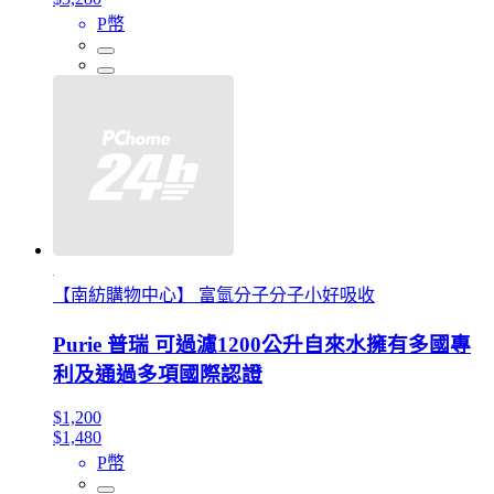
P幣
【南紡購物中心】 富氫分子分子小好吸收
Purie 普瑞 可過濾1200公升自來水擁有多國專
利及通過多項國際認證
$1,200
$1,480
P幣