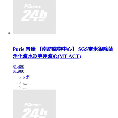
Purie 普瑞 【南紡購物中心】 SGS奈米銀除菌
淨化濾水器專用濾心(MT-ACT)
$1,480
$1,980
P幣