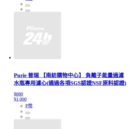
Purie 普瑞 【南紡購物中心】 負離子能量過濾
水瓶專用濾心(通過各項SGS認證NSF原料認證)
$880
$1,000
P幣