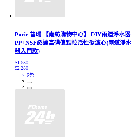
Purie 普瑞 【南紡購物中心】 DIY兩道淨水器
PP+NSF認證高碘值顆粒活性碳濾心(兩道淨水
器入門款)
$1,680
$2,280
P幣