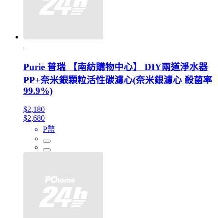
Purie 普瑞 【南紡購物中心】 DIY兩道淨水器
PP+奈米銀顆粒活性碳濾心(奈米銀濾心 殺菌率
99.9%)
$2,180
$2,680
P幣