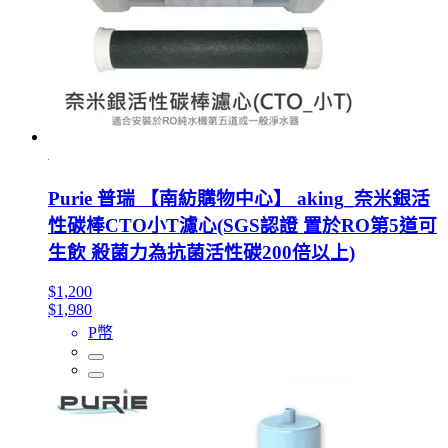
Purie 普瑞 【南紡購物中心】 aking_奈米銀活
性碳棒CTO小T濾心(SGS認證 置於RO第5道可
生飲 殺菌力為抗菌活性碳200倍以上)
$1,200
$1,980
P幣