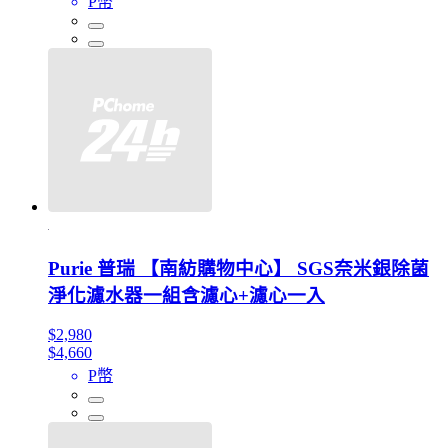
P幣
Purie 普瑞 【南紡購物中心】 SGS奈米銀除菌
淨化濾水器一組含濾心+濾心一入
$2,980
$4,660
P幣