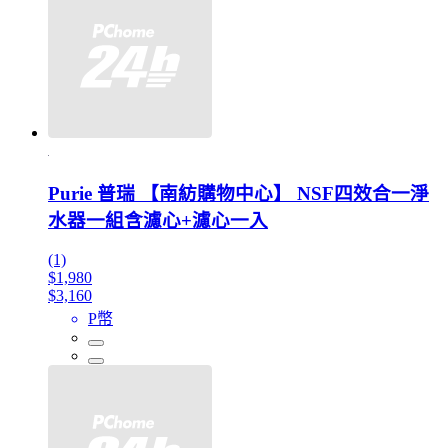
Purie 普瑞 【南紡購物中心】 NSF四效合一淨
水器一組含濾心+濾心一入
(1)
$1,980
$3,160
P幣