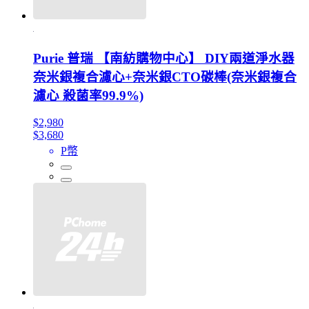
Purie 普瑞 【南紡購物中心】 DIY兩道淨水器
奈米銀複合濾心+奈米銀CTO碳棒(奈米銀複合
濾心 殺菌率99.9%)
$2,980
$3,680
P幣