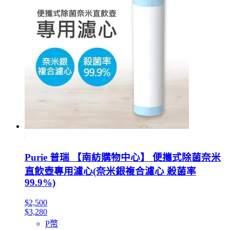
Purie 普瑞 【南紡購物中心】 便攜式除菌奈米
直飲壺專用濾心(奈米銀複合濾心 殺菌率
99.9%)
$2,500
$3,280
P幣