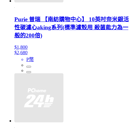
Purie 普瑞 【南紡購物中心】 10英吋奈米銀活
性碳濾心aking系列(標準濾殼用 殺菌能力為一
般的200倍)
$1,800
$2,680
P幣