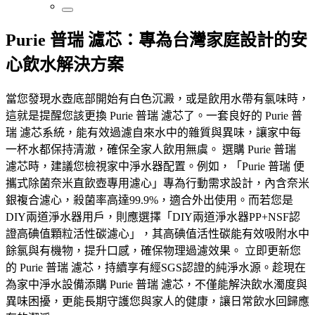
Purie 普瑞 濾芯：專為台灣家庭設計的安
心飲水解決方案
當您發現水壺底部開始有白色沉澱，或是飲用水帶有氯味時，
這就是提醒您該更換 Purie 普瑞 濾芯了。一套良好的 Purie 普
瑞 濾芯系統，能有效過濾自來水中的雜質與異味，讓家中每
一杯水都保持清澈，確保全家人飲用無虞。 選購 Purie 普瑞
濾芯時，建議您檢視家中淨水器配置。例如，「Purie 普瑞 便
攜式除菌奈米直飲壺專用濾心」專為行動需求設計，內含奈米
銀複合濾心，殺菌率高達99.9%，適合外出使用。而若您是
DIY兩道淨水器用戶，則應選擇「DIY兩道淨水器PP+NSF認
證高碘值顆粒活性碳濾心」，其高碘值活性碳能有效吸附水中
餘氯與有機物，提升口感，確保物理過濾效果。 立即更新您
的 Purie 普瑞 濾芯，持續享有經SGS認證的純淨水源。趁現在
為家中淨水設備添購 Purie 普瑞 濾芯，不僅能解決飲水濁度與
異味困擾，更能長期守護您與家人的健康，讓日常飲水回歸應