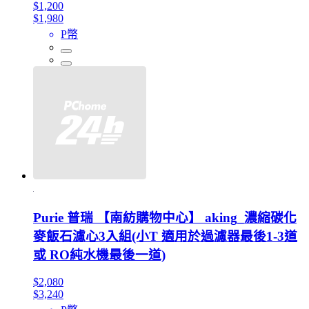
$1,200
$1,980
P幣
Purie 普瑞 【南紡購物中心】 aking_濃縮碳化
麥飯石濾心3入組(小T 適用於過濾器最後1-3道
或 RO純水機最後一道)
$2,080
$3,240