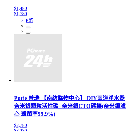
$1,480
$1,780
P幣
Purie 普瑞 【南紡購物中心】 DIY兩道淨水器
奈米銀顆粒活性碳+奈米銀CTO碳棒(奈米銀濾
心 殺菌率99.9%)
$2,780
$3,280