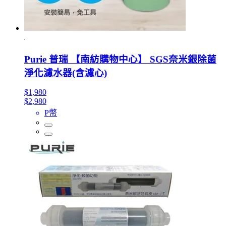
Purie 普瑞 【南紡購物中心】 SGS奈米銀除菌
淨化濾水器(含濾心)
$1,980
$2,980
P幣