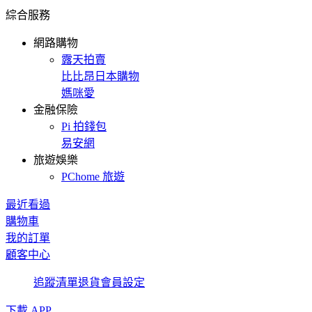
綜合服務
網路購物
露天拍賣
比比昂日本購物
媽咪愛
金融保險
Pi 拍錢包
易安網
旅遊娛樂
PChome 旅遊
最近看過
購物車
我的訂單
顧客中心
追蹤清單
退貨
會員設定
下載 APP