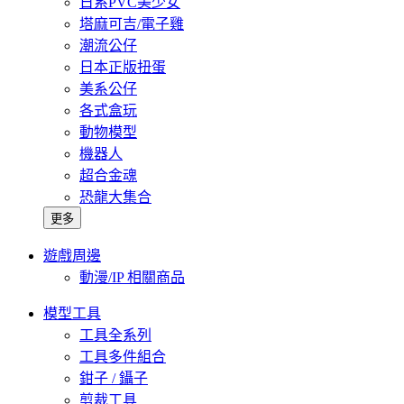
日系PVC美少女
塔麻可吉/電子雞
潮流公仔
日本正版扭蛋
美系公仔
各式盒玩
動物模型
機器人
超合金魂
恐龍大集合
更多
遊戲周邊
動漫/IP 相關商品
模型工具
工具全系列
工具多件組合
鉗子 / 鑷子
剪裁工具