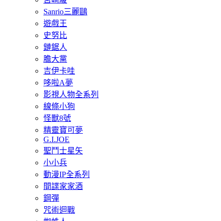
Sanrio三麗鷗
遊戲王
史努比
鏈鋸人
膽大黨
吉伊卡哇
哆啦A夢
影視人物全系列
線條小狗
怪獸8號
精靈寶可夢
G.I.JOE
聖鬥士星矢
小小兵
動漫IP全系列
間諜家家酒
鋼彈
咒術迴戰