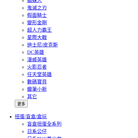
蜘蛛人
鬼滅之刃
假面騎士
變形金剛
超人力霸王
星際大戰
迪士尼/皮克斯
DC英雄
漫威英雄
火影忍者
任天堂英雄
數碼寶貝
蠟筆小新
其它
更多
扭蛋/盲盒/盒玩
盲盒扭蛋全系列
日系公仔