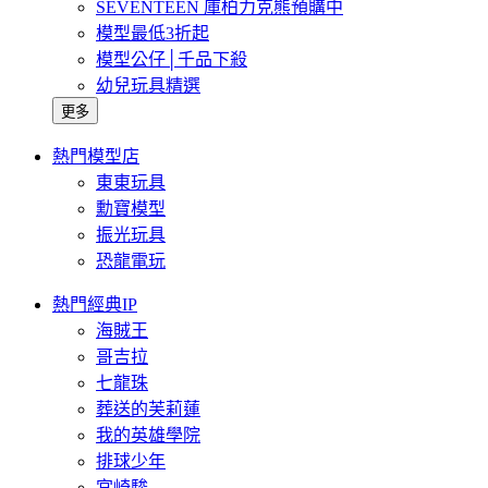
SEVENTEEN 庫柏力克熊預購中
模型最低3折起
模型公仔│千品下殺
幼兒玩具精選
更多
熱門模型店
東東玩具
勳寶模型
振光玩具
恐龍電玩
熱門經典IP
海賊王
哥吉拉
七龍珠
葬送的芙莉蓮
我的英雄學院
排球少年
宮崎駿