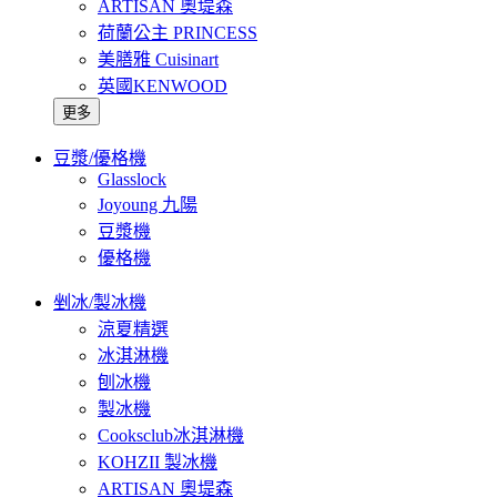
ARTISAN 奧堤森
荷蘭公主 PRINCESS
美膳雅 Cuisinart
英國KENWOOD
更多
豆漿/優格機
Glasslock
Joyoung 九陽
豆漿機
優格機
剉冰/製冰機
涼夏精選
冰淇淋機
刨冰機
製冰機
Cooksclub冰淇淋機
KOHZII 製冰機
ARTISAN 奧堤森