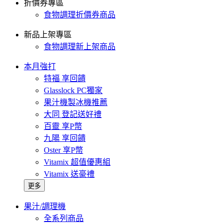
折價券專區
食物調理折價券商品
新品上架專區
食物調理新上架商品
本月強打
特福 享回饋
Glasslock PC獨家
果汁機製冰機推薦
大同 登記送好禮
百靈 享P幣
九陽 享回饋
Oster 享P幣
Vitamix 超值優惠組
Vitamix 送豪禮
更多
果汁/調理機
全系列商品