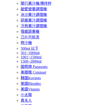
隨行果汁機/攪拌杯
破壁營養調理機
冰沙果汁調理機
研磨果汁調理機
冷熱果汁調理機
慢磨蔬果機
刀片可拆洗
榨汁機
500ml 以下
501~1000ml
1001~1500ml
1500~2000ml
國際牌 Panasonic
美膳雅 Cuisinart
韓國Kuvings
美國Blendtec
美國Vitamix
小太陽
貴夫人