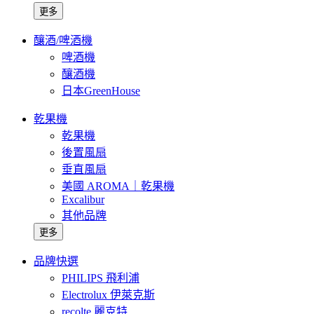
更多
釀酒/啤酒機
啤酒機
釀酒機
日本GreenHouse
乾果機
乾果機
後置風扇
垂直風扇
美國 AROMA｜乾果機
Excalibur
其他品牌
更多
品牌快選
PHILIPS 飛利浦
Electrolux 伊萊克斯
recolte 麗克特