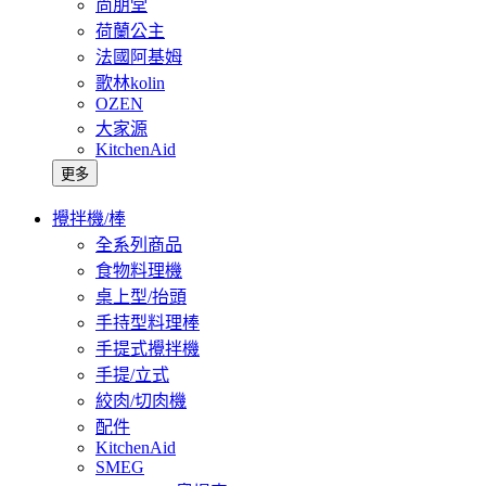
尚朋堂
荷蘭公主
法國阿基姆
歌林kolin
OZEN
大家源
KitchenAid
更多
攪拌機/棒
全系列商品
食物料理機
桌上型/抬頭
手持型料理棒
手提式攪拌機
手提/立式
絞肉/切肉機
配件
KitchenAid
SMEG