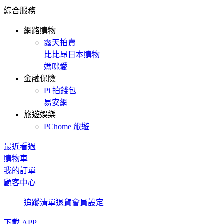
綜合服務
網路購物
露天拍賣
比比昂日本購物
媽咪愛
金融保險
Pi 拍錢包
易安網
旅遊娛樂
PChome 旅遊
最近看過
購物車
我的訂單
顧客中心
追蹤清單
退貨
會員設定
下載 APP