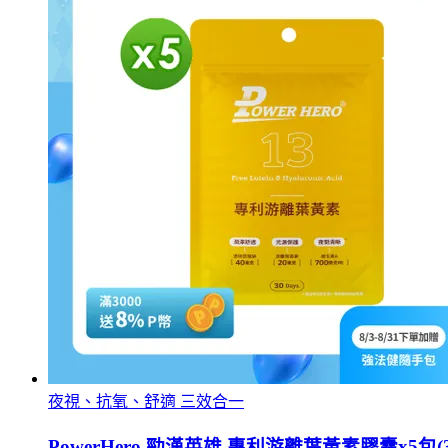
夜視、抗氧、舒適 三效合一
PowerHero 勁漢英雄 專利游離葉黃素膠囊x5包(3