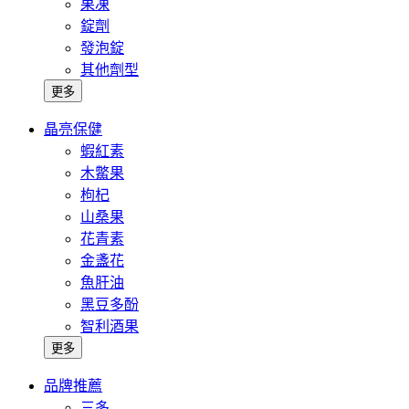
果凍
錠劑
發泡錠
其他劑型
更多
晶亮保健
蝦紅素
木鱉果
枸杞
山桑果
花青素
金盞花
魚肝油
黑豆多酚
智利酒果
更多
品牌推薦
三多