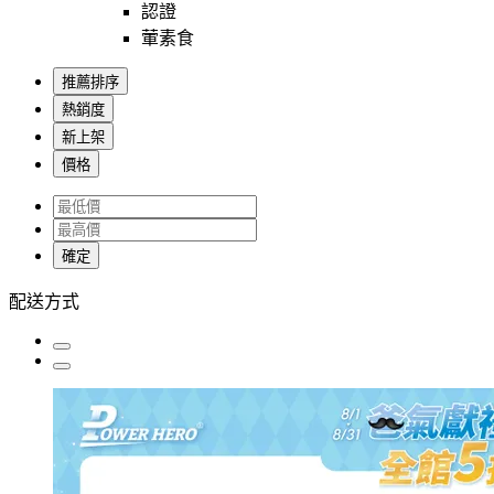
認證
葷素食
推薦排序
熱銷度
新上架
價格
確定
配送方式