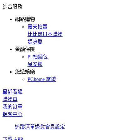
綜合服務
網路購物
露天拍賣
比比昂日本購物
媽咪愛
金融保險
Pi 拍錢包
易安網
旅遊娛樂
PChome 旅遊
最近看過
購物車
我的訂單
顧客中心
追蹤清單
退貨
會員設定
下載 APP