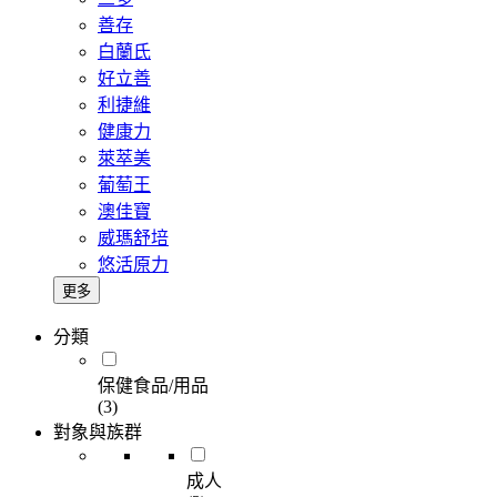
善存
白蘭氏
好立善
利捷維
健康力
萊萃美
葡萄王
澳佳寶
威瑪舒培
悠活原力
更多
分類
保健食品/用品
(3)
對象與族群
成人