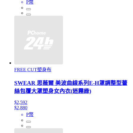
P幣
FREE CUT塑身布
SWEAR 思薇爾 美波曲線系列E-H罩調整型蕾
絲包覆大罩塑身女內衣(迷霧綠)
$2,592
$2,880
P幣