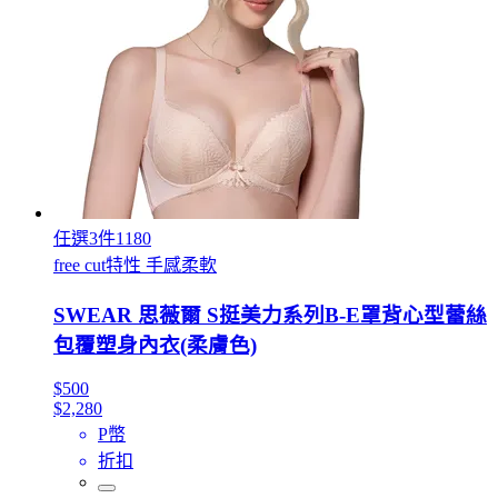
任選3件1180
free cut特性 手感柔軟
SWEAR 思薇爾 S挺美力系列B-E罩背心型蕾絲
包覆塑身內衣(柔膚色)
$500
$2,280
P幣
折扣