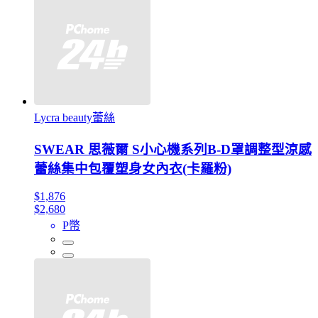
Lycra beauty蕾絲
SWEAR 思薇爾 S小心機系列B-D罩調整型涼感
蕾絲集中包覆塑身女內衣(卡羅粉)
$1,876
$2,680
P幣