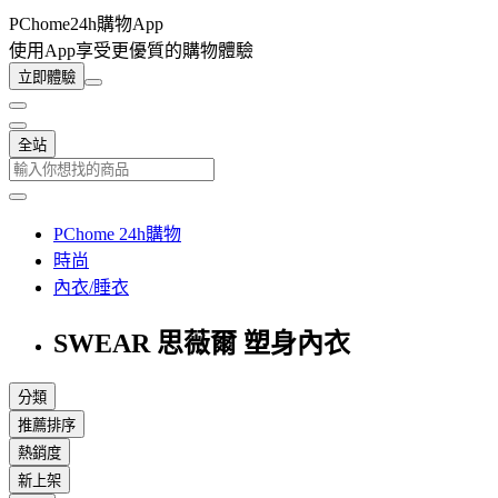
PChome24h購物App
使用App享受更優質的購物體驗
立即體驗
全站
PChome 24h購物
時尚
內衣/睡衣
SWEAR 思薇爾 塑身內衣
分類
推薦排序
熱銷度
新上架