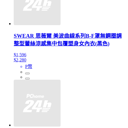
SWEAR 思薇爾 美波曲線系列B-F罩無鋼圈調
整型蕾絲涼感集中包覆塑身女內衣(黑色)
$1,596
$2,280
P幣