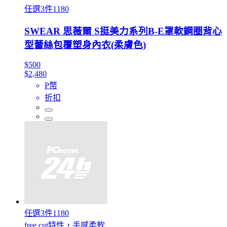
任選3件1180
SWEAR 思薇爾 S挺美力系列B-E罩軟鋼圈背心
型蕾絲包覆塑身內衣(柔膚色)
$500
$2,480
P幣
折扣
任選3件1180
free cut特性，手感柔軟