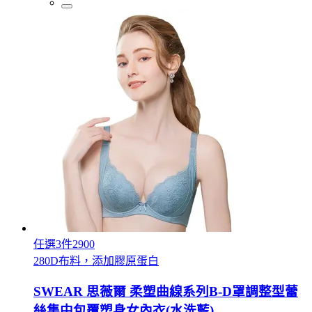
任選3件2900
280D布料，添加膠原蛋白
SWEAR 思薇爾 柔塑曲線系列B-D罩調整型蕾
絲集中包覆塑身女內衣(水洗藍)