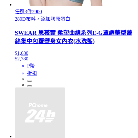
任選3件2900
280D布料，添加膠原蛋白
SWEAR 思薇爾 柔塑曲線系列E-G罩調整型蕾
絲集中包覆塑身女內衣(水洗藍)
$1,680
$2,780
P幣
折扣