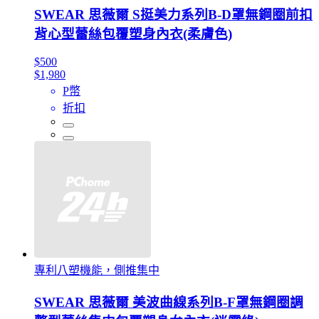
SWEAR 思薇爾 S挺美力系列B-D罩無鋼圈前扣
背心型蕾絲包覆塑身內衣(柔膚色)
$500
$1,980
P幣
折扣
專利八塑機能，側推集中
SWEAR 思薇爾 美波曲線系列B-F罩無鋼圈調