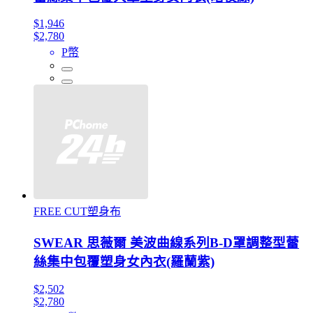
$1,946
$2,780
P幣
FREE CUT塑身布
SWEAR 思薇爾 美波曲線系列B-D罩調整型蕾
絲集中包覆塑身女內衣(羅蘭紫)
$2,502
$2,780