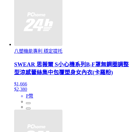
八塑機能專利 穩定提托
SWEAR 思薇爾 S小心機系列B-F罩無鋼圈調整
型涼感蕾絲集中包覆塑身女內衣(卡羅粉)
$1,666
$2,380
P幣