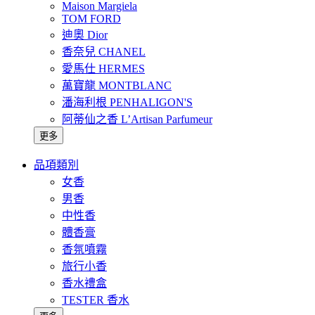
Maison Margiela
TOM FORD
迪奧 Dior
香奈兒 CHANEL
愛馬仕 HERMES
萬寶龍 MONTBLANC
潘海利根 PENHALIGON'S
阿蒂仙之香 L’Artisan Parfumeur
更多
品項類別
女香
男香
中性香
體香膏
香氛噴霧
旅行小香
香水禮盒
TESTER 香水