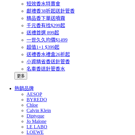
短效香水特賣會
獻禮香38折起送針管香
精品香下單送噴霧
千元香有找$299起
送禮首選 899起
一世久久均價$1499
超值1+1 $399起
送禮香水禮盒26折起
小資精省香送針管香
名車香送針管香水
更多
熱銷品牌
AESOP
BYREDO
Chloe
Calvin Klein
Diptyque
Jo Malone
LE LABO
LOEWE