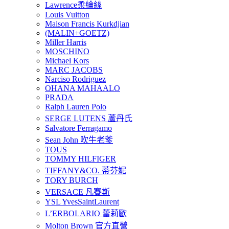
Lawrence柔綸絲
Louis Vuitton
Maison Francis Kurkdjian
(MALIN+GOETZ)
Miller Harris
MOSCHINO
Michael Kors
MARC JACOBS
Narciso Rodriguez
OHANA MAHAALO
PRADA
Ralph Lauren Polo
SERGE LUTENS 蘆丹氏
Salvatore Ferragamo
Sean John 吹牛老爹
TOUS
TOMMY HILFIGER
TIFFANY&CO. 蒂芬妮
TORY BURCH
VERSACE 凡賽斯
YSL YvesSaintLaurent
L’ERBOLARIO 蕾莉歐
Molton Brown 官方直營