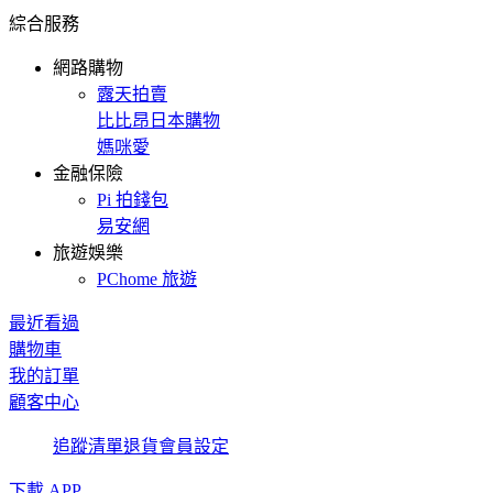
綜合服務
網路購物
露天拍賣
比比昂日本購物
媽咪愛
金融保險
Pi 拍錢包
易安網
旅遊娛樂
PChome 旅遊
最近看過
購物車
我的訂單
顧客中心
追蹤清單
退貨
會員設定
下載 APP