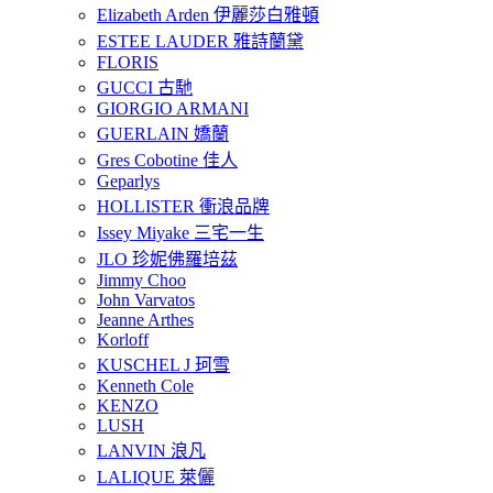
Elizabeth Arden 伊麗莎白雅頓
ESTEE LAUDER 雅詩蘭黛
FLORIS
GUCCI 古馳
GIORGIO ARMANI
GUERLAIN 嬌蘭
Gres Cobotine 佳人
Geparlys
HOLLISTER 衝浪品牌
Issey Miyake 三宅一生
JLO 珍妮佛羅培茲
Jimmy Choo
John Varvatos
Jeanne Arthes
Korloff
KUSCHEL J 珂雪
Kenneth Cole
KENZO
LUSH
LANVIN 浪凡
LALIQUE 萊儷