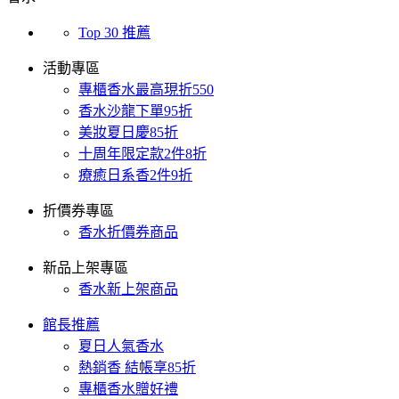
Top 30 推薦
活動專區
專櫃香水最高現折550
香水沙龍下單95折
美妝夏日慶85折
十周年限定款2件8折
療癒日系香2件9折
折價券專區
香水折價券商品
新品上架專區
香水新上架商品
館長推薦
夏日人氣香水
熱銷香 結帳享85折
專櫃香水贈好禮