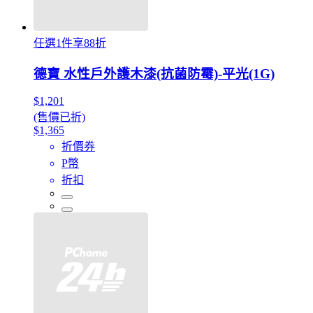
任選1件享88折
德寶 水性戶外護木漆(抗菌防霉)-平光(1G)
$1,201
(售價已折)
$1,365
折價券
P幣
折扣