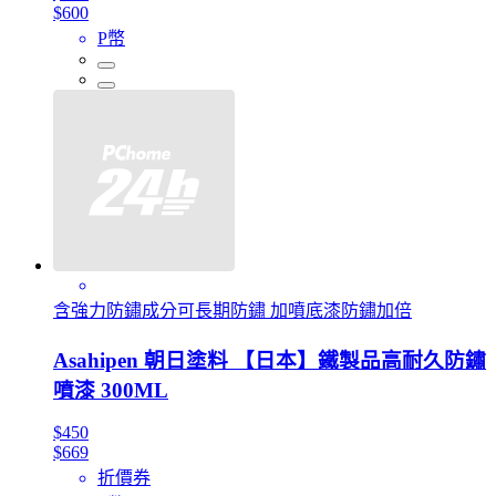
$600
P幣
含強力防鏽成分可長期防鏽 加噴底漆防鏽加倍
Asahipen 朝日塗料 【日本】鐵製品高耐久防鏽
噴漆 300ML
$450
$669
折價券