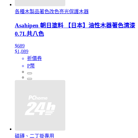
各種木製品著色改色亮光保護木器
Asahipen 朝日塗料 【日本】油性木器著色清漆
0.7L共八色
$689
$1,089
折價券
P幣
磁磚、二丁掛專用