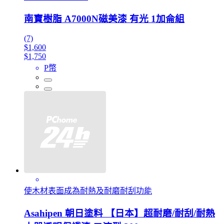
南寶樹脂 A7000N磁美漆 有光 1加侖組
(7)
$1,600
$1,750
P幣
使木材表面成為耐熱及耐磨耐刮功能
Asahipen 朝日塗料 【日本】超耐磨/耐刮/耐熱