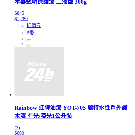
木器透明保護漆 二液型 300g
$845
$1,280
折價券
P幣
Rainbow 虹牌油漆 YOT-705 麗特水性戶外護
木漆 有光/啞光1公升裝
(2)
$600