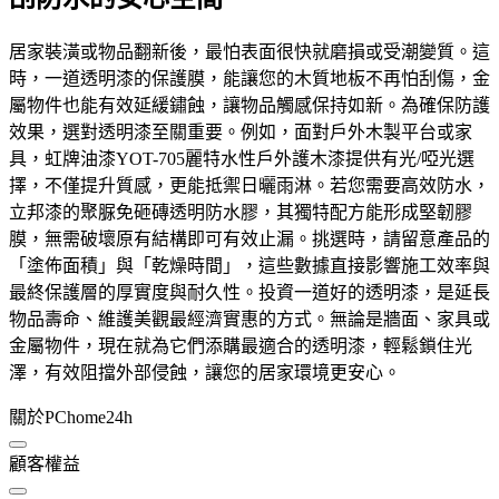
居家裝潢或物品翻新後，最怕表面很快就磨損或受潮變質。這
時，一道透明漆的保護膜，能讓您的木質地板不再怕刮傷，金
屬物件也能有效延緩鏽蝕，讓物品觸感保持如新。為確保防護
效果，選對透明漆至關重要。例如，面對戶外木製平台或家
具，虹牌油漆YOT-705麗特水性戶外護木漆提供有光/啞光選
擇，不僅提升質感，更能抵禦日曬雨淋。若您需要高效防水，
立邦漆的聚脲免砸磚透明防水膠，其獨特配方能形成堅韌膠
膜，無需破壞原有結構即可有效止漏。挑選時，請留意產品的
「塗佈面積」與「乾燥時間」，這些數據直接影響施工效率與
最終保護層的厚實度與耐久性。投資一道好的透明漆，是延長
物品壽命、維護美觀最經濟實惠的方式。無論是牆面、家具或
金屬物件，現在就為它們添購最適合的透明漆，輕鬆鎖住光
澤，有效阻擋外部侵蝕，讓您的居家環境更安心。
關於PChome24h
顧客權益