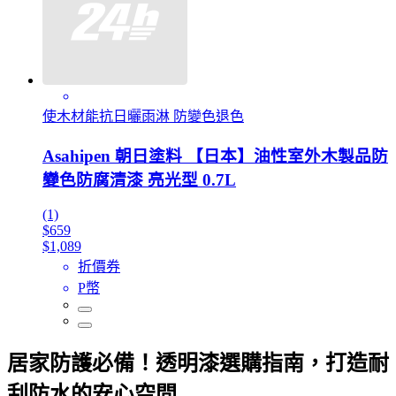
使木材能抗日曬雨淋 防變色退色
Asahipen 朝日塗料 【日本】油性室外木製品防
變色防腐清漆 亮光型 0.7L
(1)
$659
$1,089
折價券
P幣
居家防護必備！透明漆選購指南，打造耐
刮防水的安心空間