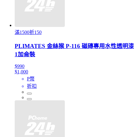
滿1500折150
PLIMATES 金絲猴 P-116 磁磚專用水性透明漆
1加侖裝
$990
$1,000
P幣
折扣