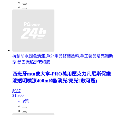
抗刮防水固色清漆,戶外用品修繕塗料,手工藝品增亮輔助
劑,繪畫完稿定著噴膠
西班牙mtn蒙大拿-PRO萬用壓克力凡尼斯保護
漆透明噴漆400ml/罐(消光/亮光2款可選)
$987
$1,800
P幣