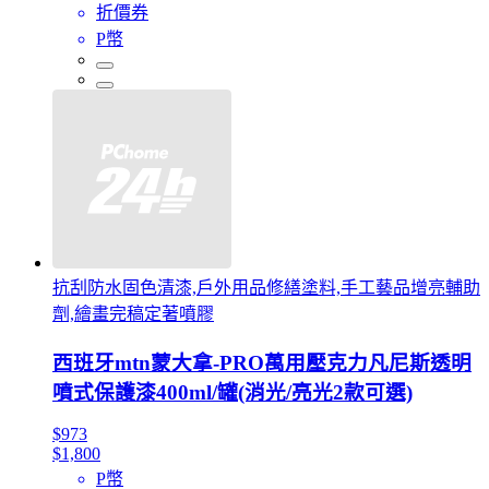
折價券
P幣
抗刮防水固色清漆,戶外用品修繕塗料,手工藝品增亮輔助
劑,繪畫完稿定著噴膠
西班牙mtn蒙大拿-PRO萬用壓克力凡尼斯透明
噴式保護漆400ml/罐(消光/亮光2款可選)
$973
$1,800
P幣