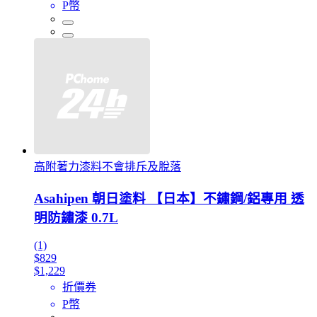
P幣
高附著力漆料不會排斥及脫落
Asahipen 朝日塗料 【日本】不鏽鋼/鋁專用 透
明防鏽漆 0.7L
(1)
$829
$1,229
折價券
P幣