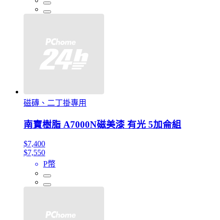
磁磚、二丁掛專用
南寶樹脂 A7000N磁美漆 有光 5加侖組
$7,400
$7,550
P幣