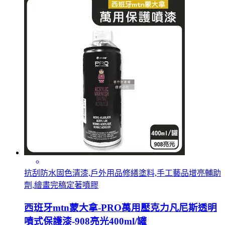
抗刮防水固色清漆,戶外用品修繕塗料,手工藝品增亮輔助
劑,繪畫完稿定著噴膠
西班牙mtn蒙大拿-PRO萬用壓克力凡尼斯透明
噴式保護漆-908亮光400ml/罐