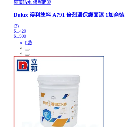
屋頂防水 保護面漆
Dulux 得利塗料 A791 倍剋漏保護面漆 1加侖裝
(3)
$1,420
$1,500
P幣