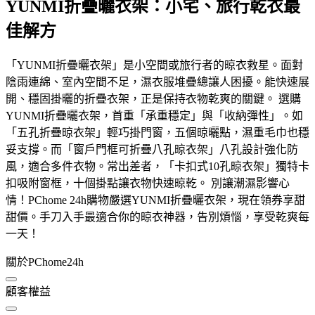
YUNMI折疊曬衣架：小宅、旅行乾衣最
佳解方
「YUNMI折疊曬衣架」是小空間或旅行者的晾衣救星。面對
陰雨連綿、室內空間不足，濕衣服堆疊總讓人困擾。能快速展
開、穩固掛曬的折疊衣架，正是保持衣物乾爽的關鍵。 選購
YUNMI折疊曬衣架，首重「承重穩定」與「收納彈性」。如
「五孔折疊晾衣架」輕巧掛門窗，五個晾曬點，濕重毛巾也穩
妥支撐。而「窗戶門框可折疊八孔晾衣架」八孔設計強化防
風，適合多件衣物。常出差者，「卡扣式10孔晾衣架」獨特卡
扣吸附窗框，十個掛點讓衣物快速晾乾。 別讓潮濕影響心
情！PChome 24h購物嚴選YUNMI折疊曬衣架，現在領券享甜
甜價。手刀入手最適合你的晾衣神器，告別煩惱，享受乾爽每
一天！
關於PChome24h
顧客權益