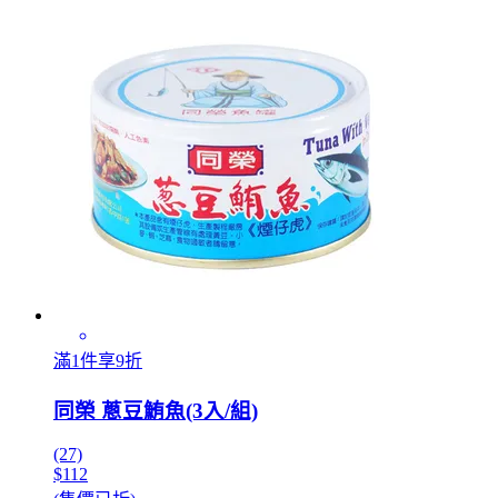
滿1件享9折
同榮 蔥豆鮪魚(3入/組)
(27)
$112