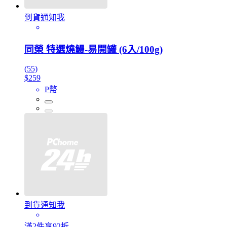
到貨通知我
同榮 特選燒鰻-易開罐 (6入/100g)
(55)
$259
P幣
到貨通知我
滿2件享92折