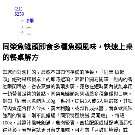
(21)
$259
P幣
同榮魚罐頭即食多種魚類風味，快速上桌
的餐桌解方
當您面對匆忙的早晨或不知如何準備的晚餐，「同榮 魚罐
頭」絕對是您餐桌上的即時選項。輕輕拉開易開罐，魚肉的香
氣瞬間釋放，省去烹煮的繁瑣步驟，讓您在短時間內就能享用
一頓營養足夠的餐點。同榮魚罐頭系列涵蓋多種魚種與口味。
例如「同榮水煮鮪魚180g」系列，提供3入或6入組選擇，其細
碎肉質適合拌入沙拉、義大利麵，或製作成抹醬；而喜歡風味
強烈的饕客，則不能錯過「同榮特選燒鰻-易開罐」，每罐
100g，其醬汁風味飽滿，魚肉緊實，直接配飯或搭配啤酒都相
得益彰。若想嘗試更具台式風味，可考慮「豆鼓紅燒鰻」或