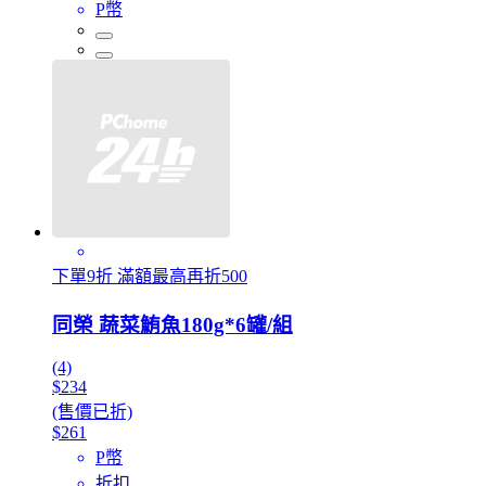
P幣
下單9折 滿額最高再折500
同榮 蔬菜鮪魚180g*6罐/組
(4)
$234
(售價已折)
$261
P幣
折扣