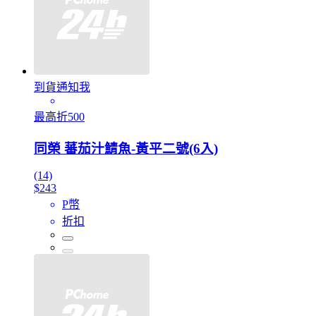
到貨通知我
最高折500
同榮 蕃茄汁鯖魚-黃平二號(6入)
(14)
$243
P幣
折扣