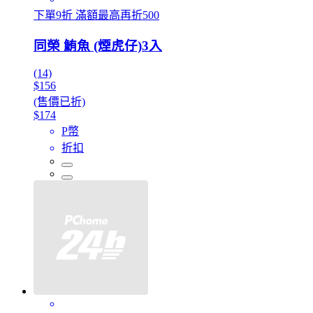
下單9折 滿額最高再折500
同榮 鮪魚 (煙虎仔)3入
(14)
$156
(售價已折)
$174
P幣
折扣