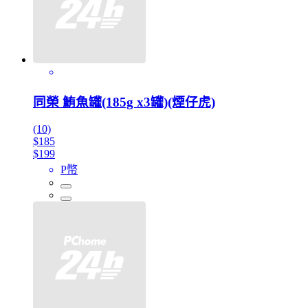
同榮 鮪魚罐(185g x3罐)(煙仔虎)
(10)
$185
$199
P幣