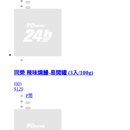
同榮 辣味燒鰻-易開罐 (3入/100g)
(60)
$129
P幣