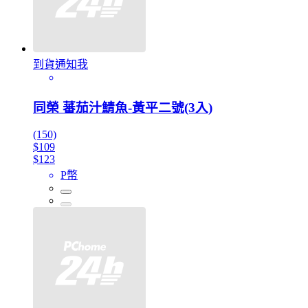
到貨通知我
同榮 蕃茄汁鯖魚-黃平二號(3入)
(150)
$109
$123
P幣