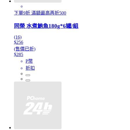
下單9折 滿額最高再折500
同榮 水煮鮪魚180g*6罐/組
(16)
$256
(售價已折)
$285
P幣
折扣