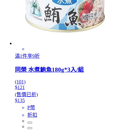
滿1件享9折
同榮 水煮鮪魚180g*3入/組
(101)
$121
(售價已折)
$135
P幣
折扣