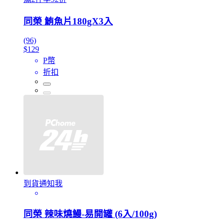
同榮 鮪魚片180gX3入
(96)
$129
P幣
折扣
到貨通知我
同榮 辣味燒鰻-易開罐 (6入/100g)