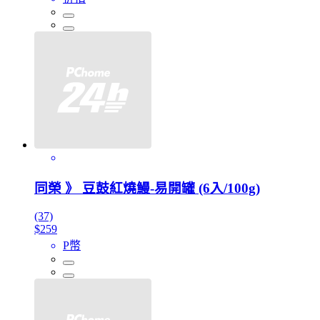
同榮 》 豆鼓紅燒鰻-易開罐 (6入/100g)
(37)
$259
P幣