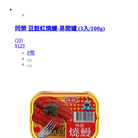
同榮 豆鼓紅燒鰻-易開罐 (3入/100g)
(59)
$129
P幣