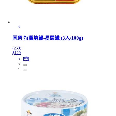
同榮 特選燒鰻-易開罐 (3入/100g)
(253)
$129
P幣