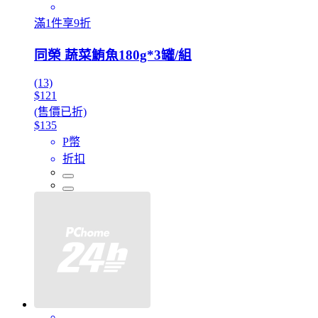
滿1件享9折
同榮 蔬菜鮪魚180g*3罐/組
(13)
$121
(售價已折)
$135
P幣
折扣