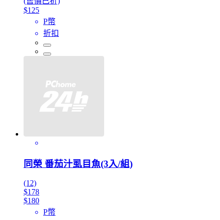
(售價已折)
$125
P幣
折扣
同榮 番茄汁虱目魚(3入/組)
(12)
$178
$180
P幣