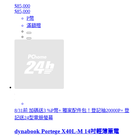
$85,000
$85,000
P幣
滿額贈
8/31前 加碼送3 %P幣+ 獨家配件包！登記抽20000P+ 登
記送24型電競螢幕
dynabook Portege X40L-M 14吋輕薄筆電