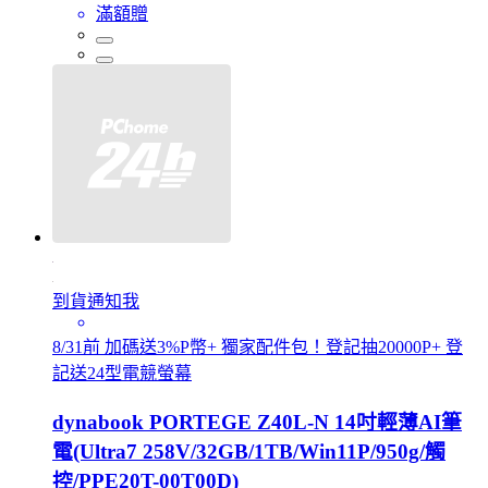
滿額贈
到貨通知我
8/31前 加碼送3%P幣+ 獨家配件包！登記抽20000P+ 登
記送24型電競螢幕
dynabook PORTEGE Z40L-N 14吋輕薄AI筆
電(Ultra7 258V/32GB/1TB/Win11P/950g/觸
控/PPE20T-00T00D)