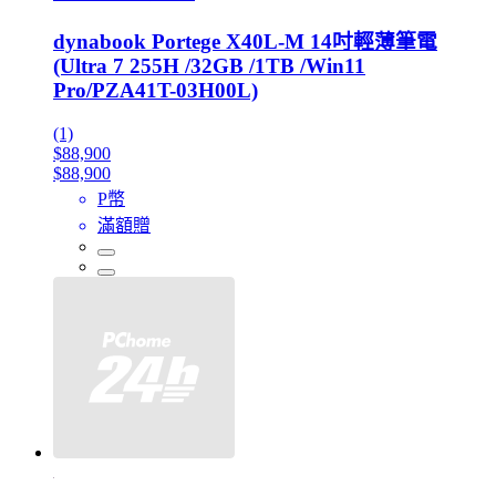
dynabook Portege X40L-M 14吋輕薄筆電
(Ultra 7 255H /32GB /1TB /Win11
Pro/PZA41T-03H00L)
(1)
$88,900
$88,900
P幣
滿額贈