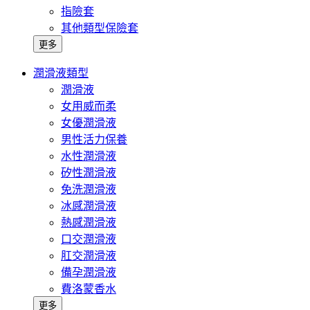
指險套
其他類型保險套
更多
潤滑液類型
潤滑液
女用威而柔
女優潤滑液
男性活力保養
水性潤滑液
矽性潤滑液
免洗潤滑液
冰感潤滑液
熱感潤滑液
口交潤滑液
肛交潤滑液
備孕潤滑液
費洛蒙香水
更多