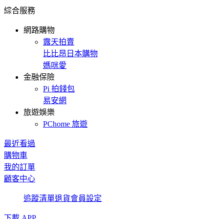
綜合服務
網路購物
露天拍賣
比比昂日本購物
媽咪愛
金融保險
Pi 拍錢包
易安網
旅遊娛樂
PChome 旅遊
最近看過
購物車
我的訂單
顧客中心
追蹤清單
退貨
會員設定
下載 APP