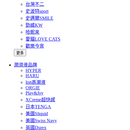
台灣不二
史波特sport
史邁爾SMILE
勁威KW
哈妮來
愛貓LOVE CATS
歡樂今宵
更多
潤滑液品牌
HYPER
HARU
Intt高潮液
ORGIE
Play&Joy
XCreme超快感
日本TENGA
美國Sliquid
美國Swiss Navy
英國Durex