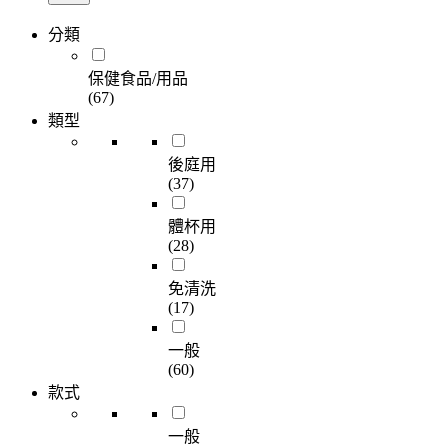
分類
保健食品/用品
(67)
類型
後庭用
(37)
體杯用
(28)
免清洗
(17)
一般
(60)
款式
一般