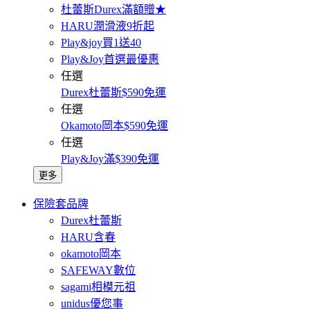
杜蕾斯Durex滿額贈★
HARU潤滑液9折起
Play&joy買1送40
Play&Joy首選最優惠
任選
Durex杜蕾斯$590免運
任選
Okamoto岡本$590免運
任選
Play&Joy滿$390免運
更多
保險套品牌
Durex杜蕾斯
HARU含春
okamoto岡本
SAFEWAY數位
sagami相模元祖
unidus優您事