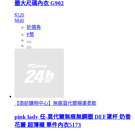
圈大尺碼內衣 G902
$520
$840
折價券
P幣
【南紡購物中心】無痕莫代爾親膚柔軟
pink lady 任-莫代爾無痕無鋼圈 DEF罩杯 奶香
花叢 超薄襯 單件內衣5173