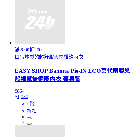
滿2800折200
口碑炸裂的超舒服天絲纖維內衣
EASY SHOP Banana Pie-IN ECO莫代爾嬰兒
般裸感無鋼圈内衣-莓果紫
$864
$1,080
P幣
折扣