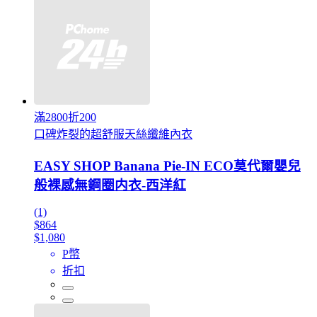
滿2800折200
口碑炸裂的超舒服天絲纖維內衣
EASY SHOP Banana Pie-IN ECO莫代爾嬰兒
般裸感無鋼圈内衣-西洋紅
(1)
$864
$1,080
P幣
折扣