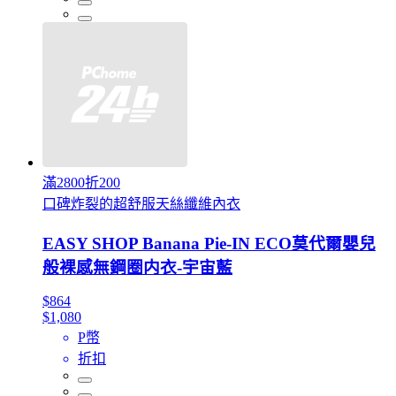
滿2800折200
口碑炸裂的超舒服天絲纖維內衣
EASY SHOP Banana Pie-IN ECO莫代爾嬰兒
般裸感無鋼圈内衣-宇宙藍
$864
$1,080
P幣
折扣