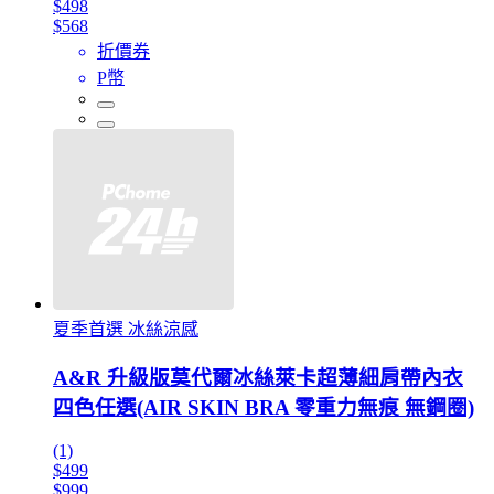
$498
$568
折價券
P幣
夏季首選 冰絲涼感
A&R 升級版莫代爾冰絲萊卡超薄細肩帶內衣
四色任選(AIR SKIN BRA 零重力無痕 無鋼圈)
(1)
$499
$999