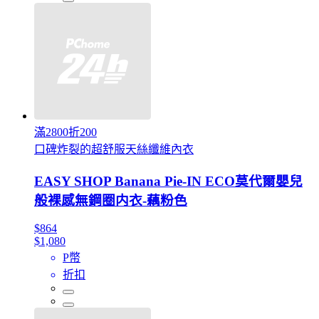
滿2800折200
口碑炸裂的超舒服天絲纖維內衣
EASY SHOP Banana Pie-IN ECO莫代爾嬰兒
般裸感無鋼圈内衣-藕粉色
$864
$1,080
P幣
折扣