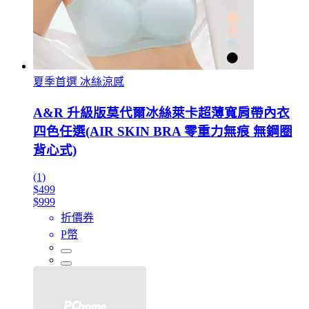
夏季首選 冰絲涼感
A&R 升級版莫代爾冰絲萊卡超薄寬肩帶內衣
四色任選(AIR SKIN BRA 零重力無痕 無鋼圈
背心式)
(1)
$499
$999
折價券
P幣