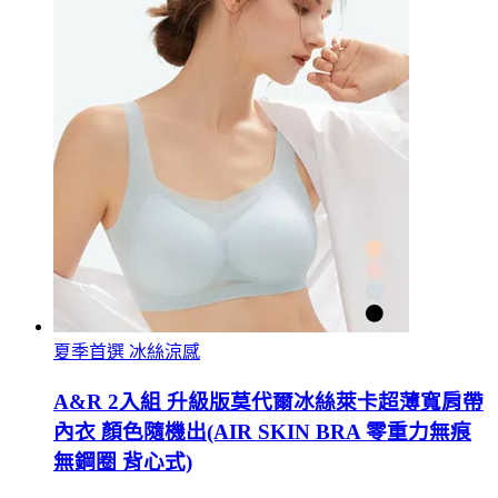
夏季首選 冰絲涼感
A&R 2入組 升級版莫代爾冰絲萊卡超薄寬肩帶
內衣 顏色隨機出(AIR SKIN BRA 零重力無痕
無鋼圈 背心式)