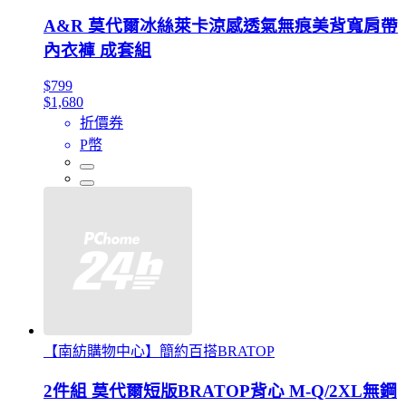
A&R 莫代爾冰絲萊卡涼感透氣無痕美背寬肩帶
內衣褲 成套組
$799
$1,680
折價券
P幣
【南紡購物中心】簡約百搭BRATOP
2件組 莫代爾短版BRATOP背心 M-Q/2XL無鋼