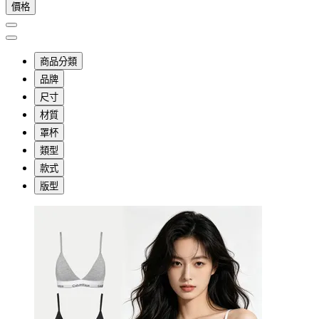
價格
商品分類
品牌
尺寸
材質
罩杯
類型
款式
版型