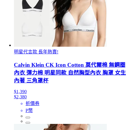
明星代言款 長年熱賣!
Calvin Klein CK Icon Cotton 莫代爾棉 無鋼圈
內衣 彈力棉 明星同款 自然胸型內衣 胸罩 女生
內著 三角罩杯
$1,390
$2,380
折價券
P幣