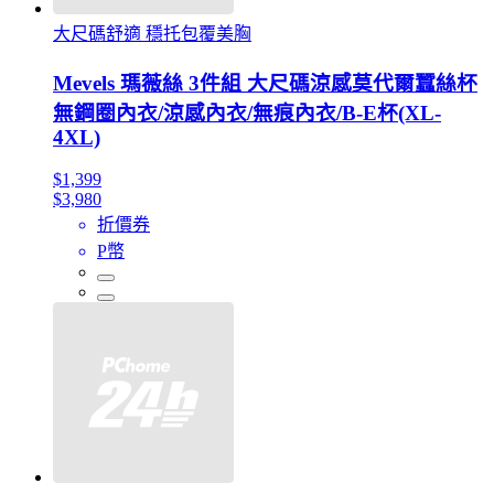
大尺碼舒適 穩托包覆美胸
Mevels 瑪薇絲 3件組 大尺碼涼感莫代爾蠶絲杯
無鋼圈內衣/涼感內衣/無痕內衣/B-E杯(XL-
4XL)
$1,399
$3,980
折價券
P幣