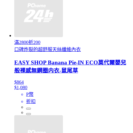
滿2800折200
口碑炸裂的超舒服天絲纖維內衣
EASY SHOP Banana Pie-IN ECO莫代爾嬰兒
般裸感無鋼圈内衣-鼠尾草
$864
$1,080
P幣
折扣