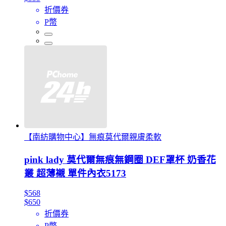
折價券
P幣
【南紡購物中心】無痕莫代爾親膚柔軟
pink lady 莫代爾無痕無鋼圈 DEF罩杯 奶香花
叢 超薄襯 單件內衣5173
$568
$650
折價券
P幣