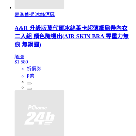
夏季首選 冰絲涼感
A&R 升級版莫代爾冰絲萊卡超薄細肩帶內衣
二入組 顏色隨機出(AIR SKIN BRA 零重力無
痕 無鋼圈)
$988
$1,580
折價券
P幣