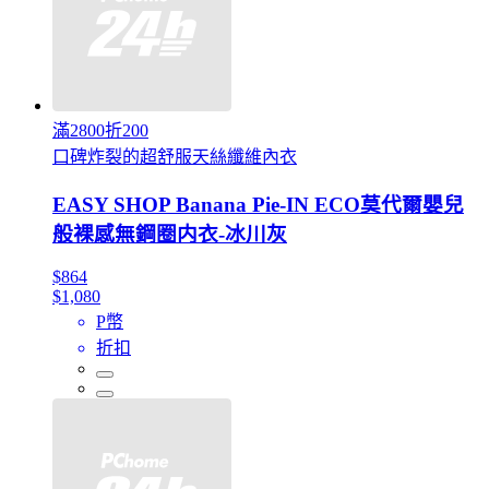
滿2800折200
口碑炸裂的超舒服天絲纖維內衣
EASY SHOP Banana Pie-IN ECO莫代爾嬰兒
般裸感無鋼圈内衣-冰川灰
$864
$1,080
P幣
折扣