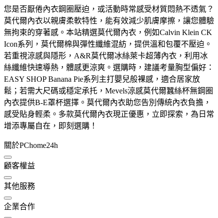
您是否厭倦內衣鋼圈壓迫，或活動時常感受材質悶熱不透氣？
莫代爾內衣以親膚柔軟特性，能有效減少肌膚摩擦，讓您體驗
無拘束的穿著感。本站精選莫代爾內衣，例如Calvin Klein CK
Icon系列，莫代爾棉與彈性纖維混紡，提供溫和包覆不壓迫。
若重視涼感與隱形，A&R莫代爾冰絲萊卡超薄內衣，利用冰
絲纖維快速導熱，體感更涼爽。選購時，建議考量胸型偏好：
EASY SHOP Banana Pie系列主打嬰兒般裸感，適合居家放
鬆；若需大尺碼或穩定承托，Mevels涼感莫代爾蠶絲杯無鋼圈
內衣提供B-E罩杯選擇。莫代爾內衣助您告別傳統內衣負擔，
感受貼身輕柔。多款莫代爾內衣現正優惠，立即探索，為日常
增添專屬自在，即刻選購！
關於PChome24h
顧客權益
其他服務
企業合作