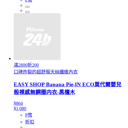
滿2800折200
口碑炸裂的超舒服天絲纖維內衣
EASY SHOP Banana Pie-IN ECO莫代爾嬰兒
般裸感無鋼圈内衣-黑檀木
$864
$1,080
P幣
折扣