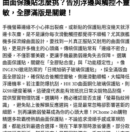
曲面保護貼怎麼挑？告別浮邊與觸控不靈
敏，全膠滿版是關鍵！
手機螢幕邊緣不小心摔出裂痕，或新貼的保護貼用沒幾天就浮
邊卡灰塵，是不是讓你每次滑動觸控都覺得不順暢？尤其旗艦
機多採流線曲面設計，要找到一片真正服貼又耐用的曲面保護
貼，更是許多機主的心頭痛。傳統保護貼常有「邊緣不密合」
困擾，不僅影響美觀，更讓手機最脆弱邊角失去保障。 選購
曲面保護貼，關鍵在「全膠貼合度」與「功能穩定性」。像
INGENI徹底防禦的「日規旭硝子玻璃保護貼」，採全滿版曲
面全膠設計，確保貼合後觸控靈敏，側邊滑動順暢，大幅降低
浮邊機率。若注重防爆抗刮，HH 3D曲面鋼化玻璃保護貼，則
以9H硬度著稱，這硬度代表能有效抵抗日常尖銳物品刮傷，
提供堅實物理防護。選購時，務必確認是否支援「螢幕指紋辨
識」，避免貼上後解鎖反應遲鈍，這是最常忽略卻影響甚鉅的
細節。 別再讓脆弱螢幕成為你的心頭大患！PChome 24h購物
精選多款霸榜熱銷曲面保護貼，不論追求滑順手感或軍規防
護，都能找到最適合選擇。現在下單享限時激省優惠，部分款