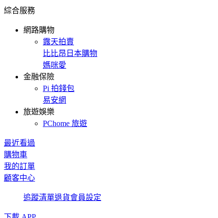
綜合服務
網路購物
露天拍賣
比比昂日本購物
媽咪愛
金融保險
Pi 拍錢包
易安網
旅遊娛樂
PChome 旅遊
最近看過
購物車
我的訂單
顧客中心
追蹤清單
退貨
會員設定
下載 APP