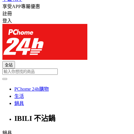
享受APP專屬優惠
註冊
登入
全站
PChome 24h購物
生活
鍋具
IBILI 不沾鍋
鍋具