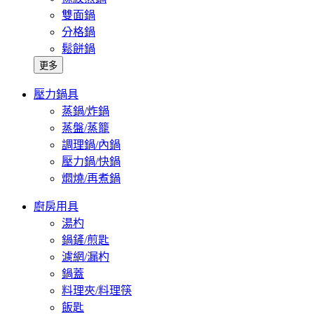
雙面鍋
分格鍋
鬆餅鍋
更多
壓力鍋具
蒸鍋/炸鍋
蒸盤/蒸籠
調理鍋/內鍋
壓力鍋/快鍋
燜燒/再煮鍋
廚房用具
湯杓
鍋鏟/煎匙
濾網/漏杓
鍋蓋
料理夾/料理筷
飯匙