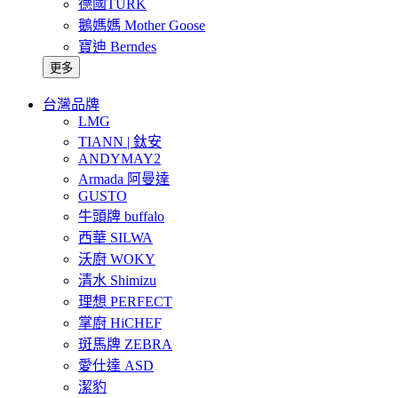
德國TURK
鵝媽媽 Mother Goose
寶迪 Berndes
更多
台灣品牌
LMG
TIANN | 鈦安
ANDYMAY2
Armada 阿曼達
GUSTO
牛頭牌 buffalo
西華 SILWA
沃廚 WOKY
清水 Shimizu
理想 PERFECT
掌廚 HiCHEF
斑馬牌 ZEBRA
愛仕達 ASD
潔豹