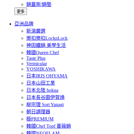
鍋蓋架/鍋墊
更多
亞洲品牌
新瀉嚴選
樂扣樂扣LocknLock
神田鐵鍋 美學生活
韓國Queen Chef
Taste Plus
Vermicular
YOSHIKAWA
日本IRIS OHYAMA
日本山田工業
日本北陸 hokua
日本長谷園伊賀燒
柳宗理 Sori Yanagi
朝日調理器
極PREMIUM
韓國Chef Topf 薔薇鍋
韓國NEOFLAM