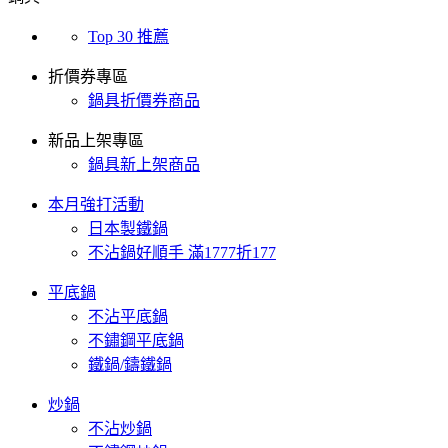
Top 30 推薦
折價券專區
鍋具折價券商品
新品上架專區
鍋具新上架商品
本月強打活動
日本製鐵鍋
不沾鍋好順手 滿1777折177
平底鍋
不沾平底鍋
不鏽鋼平底鍋
鐵鍋/鑄鐵鍋
炒鍋
不沾炒鍋