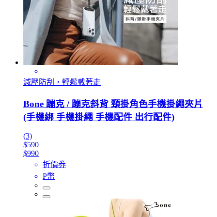
減壓防刮，輕鬆戴著走
Bone 蹦克 / 蹦克斜背 頸掛角色手機掛繩夾片
(手機綁 手機掛繩 手機配件 出行配件)
(3)
$590
$990
折價券
P幣