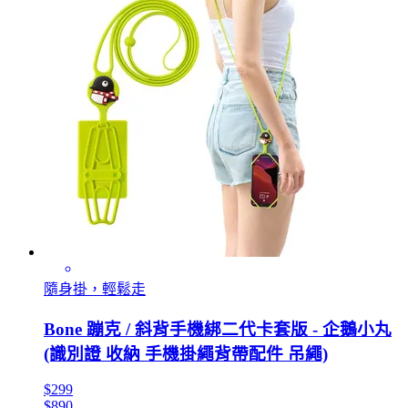
隨身掛，輕鬆走
Bone 蹦克 / 斜背手機綁二代卡套版 - 企鵝小丸
(識別證 收納 手機掛繩背帶配件 吊繩)
$299
$890