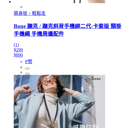
隨身掛，輕鬆走
Bone 蹦克 / 蹦克斜背手機綁二代-卡套版 頸掛
手機繩 手機周邊配件
(1)
$299
$890
P幣