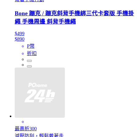
Bone 蹦克 / 蹦克斜背手機綁三代卡套版 手機掛
繩 手機周邊 斜背手機繩
$499
$890
P幣
折扣
最高折300
減壓防刮，輕鬆戴著走