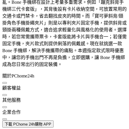
亂。Bone 手機綁在設計上考量多重需求。例如「蹦克斜背手
機綁三代卡套版」，其背後設有卡片收納空間，可放置常用的
交通卡或門禁卡，省去翻找皮夾的時間。而「寶可夢斜背/頸
掛角色手機掛繩夾片」則是以專利夾片固定手機，提供斜背或
頸掛兩種佩戴方式，適合追求輕量化與風格化的使用者。選擇
時，若您常需攜帶票卡，卡套版能將卡片與手機合一；若僅需
固定手機，夾片款式則提供俐落的佩戴感。現在就挑選一款
Bone 手機綁，解決手機攜帶的痛點。本週指定款式限時優惠
中，讓您的手機出門不再是負擔，立即選購，讓 Bone 手機綁
成為您日常出行的固定裝備。
關於PChome24h
顧客權益
其他服務
企業合作
下載 PChome 24h購物 APP