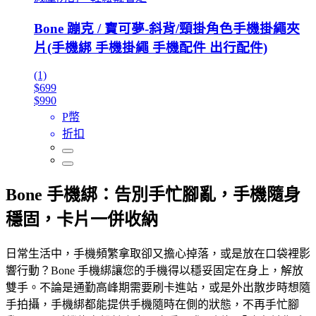
Bone 蹦克 / 寶可夢-斜背/頸掛角色手機掛繩夾
片(手機綁 手機掛繩 手機配件 出行配件)
(1)
$699
$990
P幣
折扣
Bone 手機綁：告別手忙腳亂，手機隨身
穩固，卡片一併收納
日常生活中，手機頻繁拿取卻又擔心掉落，或是放在口袋裡影
響行動？Bone 手機綁讓您的手機得以穩妥固定在身上，解放
雙手。不論是通勤高峰期需要刷卡進站，或是外出散步時想隨
手拍攝，手機綁都能提供手機隨時在側的狀態，不再手忙腳