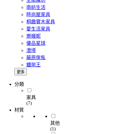
空間魔坊
南紡生活
時尚屋家具
桐趣實木家具
愛生活家具
樂嫚妮
優品星球
澄境
藤原傢俬
鐵架王
更多
分類
家具
(7)
材質
其他
(1)