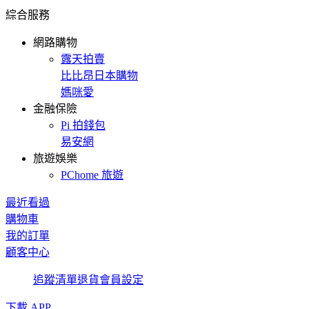
綜合服務
網路購物
露天拍賣
比比昂日本購物
媽咪愛
金融保險
Pi 拍錢包
易安網
旅遊娛樂
PChome 旅遊
最近看過
購物車
我的訂單
顧客中心
追蹤清單
退貨
會員設定
下載 APP