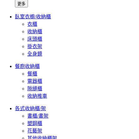
更多
臥室衣櫥/收納櫃
衣櫃
收納櫃
床頭櫃
掛衣架
全身鏡
餐廚收納櫃
餐櫃
電器櫃
隙縫櫃
收納推車
各式收納櫃/架
書櫃/書架
塑鋼櫃
花藝架
其他收納櫃架