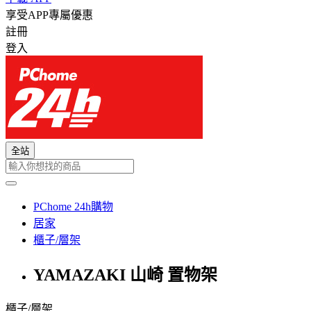
享受APP專屬優惠
註冊
登入
全站
PChome 24h購物
居家
櫃子/層架
YAMAZAKI 山崎 置物架
櫃子/層架