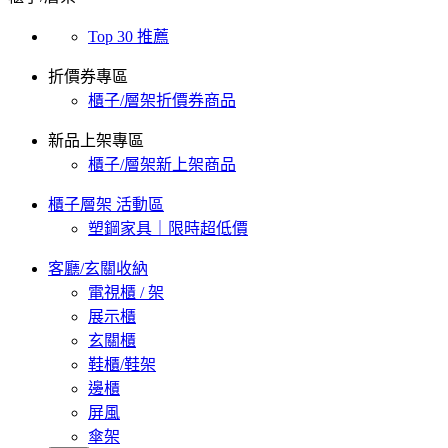
Top 30 推薦
折價券專區
櫃子/層架折價券商品
新品上架專區
櫃子/層架新上架商品
櫃子層架 活動區
塑鋼家具｜限時超低價
客廳/玄關收納
電視櫃 / 架
展示櫃
玄關櫃
鞋櫃/鞋架
邊櫃
屏風
傘架