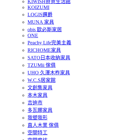
KIWISH奇意生活館
KOIZUMI
LOGIS邏爵
MUNA 家具
obis 歐必斯家居
ONE
Peachy Life完美主義
RICHOME家具
SATO日本收納家具
TZUMii 傢俱
UHO 久澤木柞家具
W.C.S居家館
文創集家具
本木家具
吉迪市
多瓦娜家具
我塑我形
直人木業 傢俱
空間特工