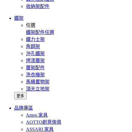
收納架配件
鐵架
任選
鐵架配件任選
鐵力士架
角鋼架
沖孔鐵架
烤漆層架
層架配件
洗衣機架
馬桶置物架
頂天立地架
更多
品牌專區
Amos 家具
AOTTO創意傢俱
ASSARI 家具