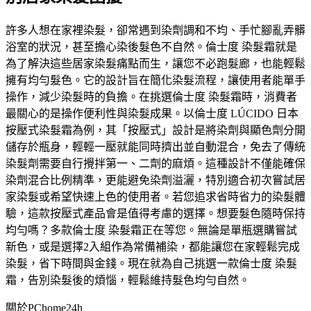
許多人想在家裡染髮，卻常遇到染劑調和不均、手忙腳亂弄髒
浴室的狀況，甚至擔心染後髮色不自然。倫士度 染髮霜就是
為了解決這些居家染髮痛點而生，讓您不必跑髮廊，也能輕鬆
擁有均勻髮色。它的設計旨在簡化染髮流程，讓使用者能單手
操作，減少染髮時的負擔。在挑選倫士度 染髮霜時，消費者
最關心的是操作便利性與染髮成果。以倫士度 LÚCIDO 日本
按壓式染髮霜為例，其「按壓式」設計是將染劑與顯色劑分開
儲存於瓶身，輕輕一壓就能同時擠出並自動混合，免去了傳統
染髮劑需要自行攪拌第一、二劑的麻煩。這種設計不僅能確保
染劑混合比例精準，更能避免染劑溢灑，特別適合初次嘗試居
家染髮或希望快速上色的使用者。若您追求省時省力的染髮體
驗，這款按壓式產品會是值得考慮的選擇。想要髮色隨時保持
均勻嗎？多款倫士度 染髮霜正在等您。無論是單瓶選購嘗試
新色，或是選擇2入組作為常備補染，都能讓您在家輕鬆完成
染髮，省下時間與金錢。現在就為自己挑選一款倫士度 染髮
霜，告別染髮後的煩惱，輕鬆維持髮色均勻自然。
關於PChome24h