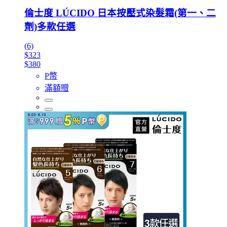
倫士度 LÚCIDO 日本按壓式染髮霜(第一、二
劑)多款任選
(6)
$323
$380
P幣
滿額贈