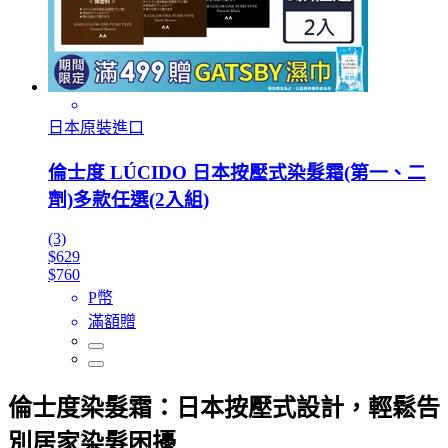
日本原裝進口
倫士度 LÚCIDO 日本按壓式染髮霜(第一、二
劑)多款任選(2入組)
(3)
$629
$760
P幣
滿額贈
倫士度染髮霜：日本按壓式設計，輕鬆告
別居家染髮困擾