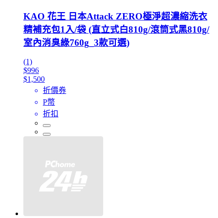
KAO 花王 日本Attack ZERO極淨超濃縮洗衣
精補充包1入/袋 (直立式白810g/滾筒式黑810g/
室內消臭綠760g_3款可選)
(1)
$996
$1,500
折價券
P幣
折扣