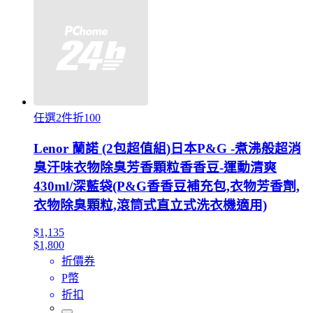
任選2件折100
Lenor 蘭諾 (2包超值組)日本P&G -煮沸般超消
臭汗味衣物除臭芳香顆粒香香豆-運動清爽
430ml/深藍袋(P&G香香豆補充包,衣物芳香劑,
衣物除臭顆粒,滾筒式直立式洗衣機適用)
$1,135
$1,800
折價券
P幣
折扣