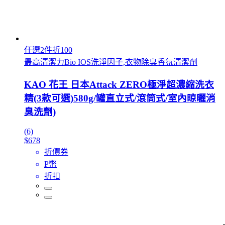
任選2件折100
最高清潔力Bio IOS洗淨因子,衣物除臭香氛清潔劑
KAO 花王 日本Attack ZERO極淨超濃縮洗衣
精(3款可選)580g/罐直立式/滾筒式/室內晾曬消
臭洗劑)
(6)
$678
折價券
P幣
折扣