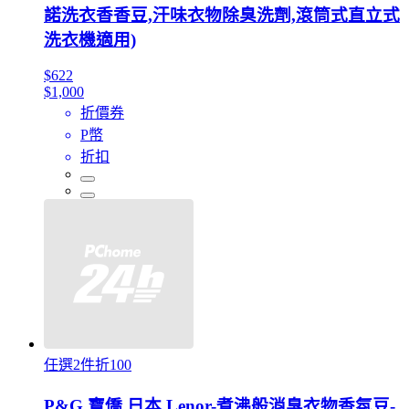
諾洗衣香香豆,汗味衣物除臭洗劑,滾筒式直立式
洗衣機適用)
$622
$1,000
折價券
P幣
折扣
任選2件折100
P&G 寶僑 日本 Lenor-煮沸般消臭衣物香氛豆-