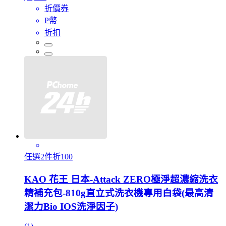
折價券
P幣
折扣
任選2件折100
KAO 花王 日本-Attack ZERO極淨超濃縮洗衣
精補充包-810g直立式洗衣機專用白袋(最高清
潔力Bio IOS洗淨因子)