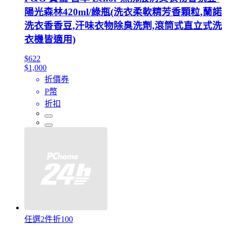
陽光森林420ml/綠瓶(洗衣柔軟精芳香顆粒,蘭諾
洗衣香香豆,汗味衣物除臭洗劑,滾筒式直立式洗
衣機皆適用)
$622
$1,000
折價券
P幣
折扣
任選2件折100