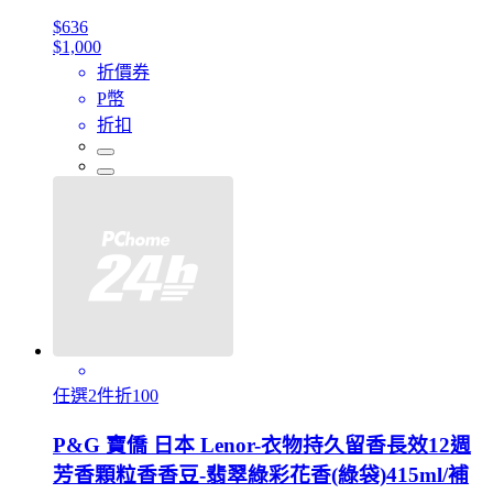
$636
$1,000
折價券
P幣
折扣
任選2件折100
P&G 寶僑 日本 Lenor-衣物持久留香長效12週
芳香顆粒香香豆-翡翠綠彩花香(綠袋)415ml/補