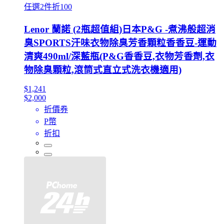
任選2件折100
Lenor 蘭諾 (2瓶超值組)日本P&G -煮沸般超消
臭SPORTS汗味衣物除臭芳香顆粒香香豆-運動
清爽490ml/深藍瓶(P&G香香豆,衣物芳香劑,衣
物除臭顆粒,滾筒式直立式洗衣機適用)
$1,241
$2,000
折價券
P幣
折扣