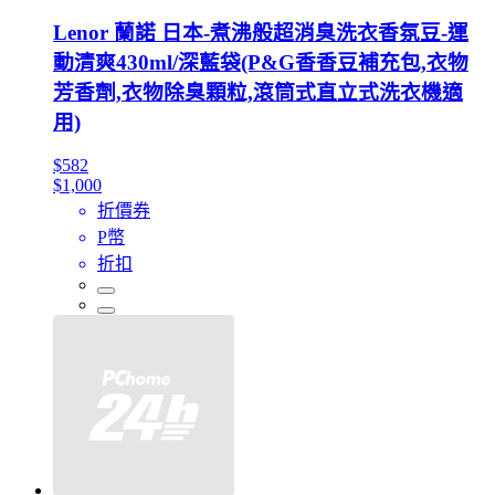
Lenor 蘭諾 日本-煮沸般超消臭洗衣香氛豆-運
動清爽430ml/深藍袋(P&G香香豆補充包,衣物
芳香劑,衣物除臭顆粒,滾筒式直立式洗衣機適
用)
$582
$1,000
折價券
P幣
折扣