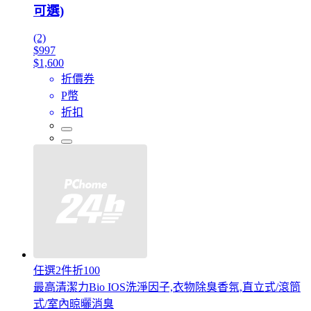
可選)
(2)
$997
$1,600
折價券
P幣
折扣
任選2件折100
最高清潔力Bio IOS洗淨因子,衣物除臭香氛,直立式/滾筒
式/室內晾曬消臭