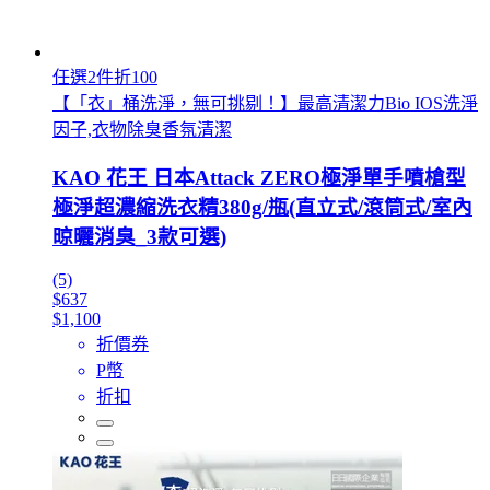
任選2件折100
【「衣」桶洗淨，無可挑剔！】最高清潔力Bio IOS洗淨
因子,衣物除臭香氛清潔
KAO 花王 日本Attack ZERO極淨單手噴槍型
極淨超濃縮洗衣精380g/瓶(直立式/滾筒式/室內
晾曬消臭_3款可選)
(5)
$637
$1,100
折價券
P幣
折扣