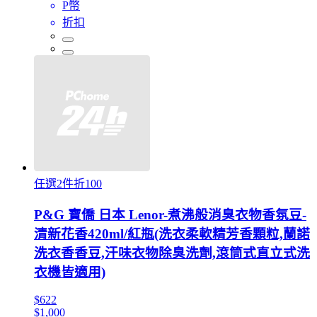
P幣
折扣
任選2件折100
P&G 寶僑 日本 Lenor-煮沸般消臭衣物香氛豆-
清新花香420ml/紅瓶(洗衣柔軟精芳香顆粒,蘭諾
洗衣香香豆,汗味衣物除臭洗劑,滾筒式直立式洗
衣機皆適用)
$622
$1,000