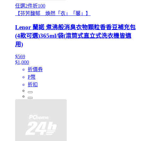
任選2件折100
【芬芳馥郁 煥然「衣」「馨」】
Lenor 蘭諾 煮沸般消臭衣物顆粒香香豆補充包
(4款可選)365ml/袋(滾筒式直立式洗衣機皆適
用)
$569
$1,000
折價券
P幣
折扣