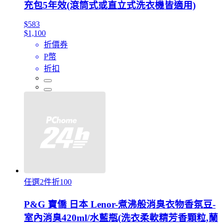
充包5年效(滾筒式或直立式洗衣機皆適用)
$583
$1,100
折價券
P幣
折扣
任選2件折100
P&G 寶僑 日本 Lenor-煮沸般消臭衣物香氛豆-
室內消臭420ml/水藍瓶(洗衣柔軟精芳香顆粒,蘭