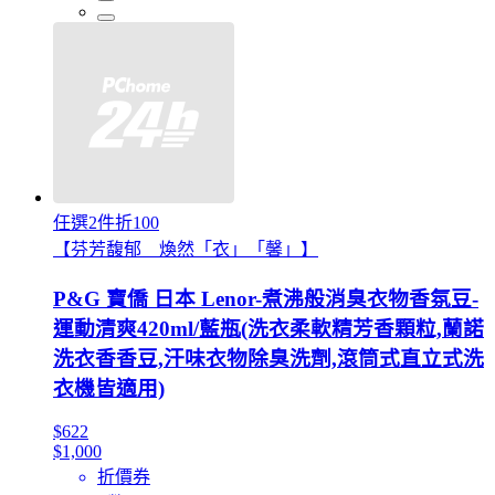
任選2件折100
【芬芳馥郁 煥然「衣」「馨」】
P&G 寶僑 日本 Lenor-煮沸般消臭衣物香氛豆-
運動清爽420ml/藍瓶(洗衣柔軟精芳香顆粒,蘭諾
洗衣香香豆,汗味衣物除臭洗劑,滾筒式直立式洗
衣機皆適用)
$622
$1,000
折價券