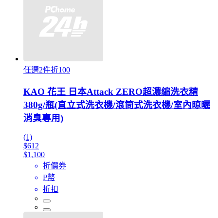
任選2件折100
KAO 花王 日本Attack ZERO超濃縮洗衣精
380g/瓶(直立式洗衣機/滾筒式洗衣機/室內晾曬
消臭專用)
(1)
$612
$1,100
折價券
P幣
折扣