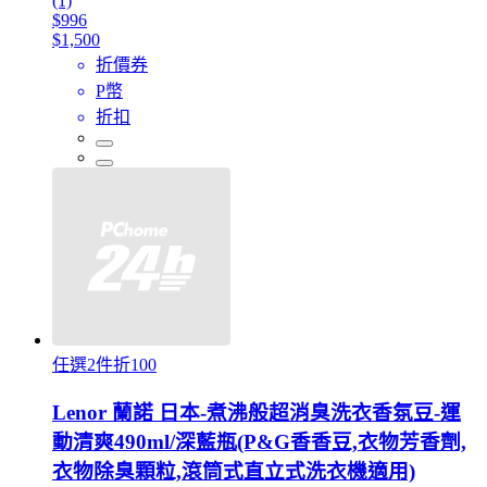
(1)
$996
$1,500
折價券
P幣
折扣
任選2件折100
Lenor 蘭諾 日本-煮沸般超消臭洗衣香氛豆-運
動清爽490ml/深藍瓶(P&G香香豆,衣物芳香劑,
衣物除臭顆粒,滾筒式直立式洗衣機適用)