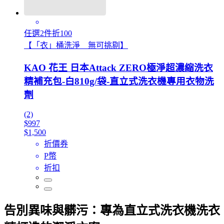
任選2件折100
【「衣」桶洗淨 無可挑剔】
KAO 花王 日本Attack ZERO極淨超濃縮洗衣
精補充包-白810g/袋-直立式洗衣機專用衣物洗
劑
(2)
$997
$1,500
折價券
P幣
折扣
告別異味與髒污：專為直立式洗衣機洗衣