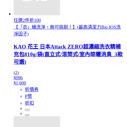
任選2件折100
【「衣」桶洗淨，無可挑剔！】(最高清潔力Bio IOS洗
淨因子)
KAO 花王 日本Attack ZERO超濃縮洗衣精補
充包810g/袋(直立式/滾筒式/室內晾曬消臭_3款
可選)
(2)
$996
$1,600
折價券
P幣
折扣