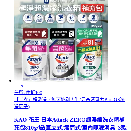
任選2件折100
【「衣」桶洗淨，無可挑剔！】(最高清潔力Bio IOS洗
淨因子)
KAO 花王 日本Attack ZERO超濃縮洗衣精補
充包810g/袋(直立式/滾筒式/室內晾曬消臭_3款