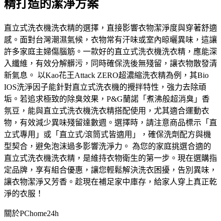
精打造的潔淨方案
直立式洗衣機洗衣精的選擇，直接影響衣物潔淨度與穿著舒適
感。面對台灣潮濕氣候，衣物常有汗味或室內晾曬異味，這讓
許多家庭主婦傷腦筋。一款好的直立式洗衣機洗衣精，應能深
入纖維，有效分解髒污，同時確保洗後無殘留，讓衣物散發清
新氣息。 以Kao花王Attack ZERO超濃縮洗衣精為例，其Bio
IOS洗淨因子能針對直立式洗衣機的攪拌特性，強力去除頑
垢。若追求極致的除臭效果，P&G蘭諾「煮沸般超消臭」香
氛豆，能與直立式洗衣機洗衣精搭配使用，尤其適合運動衣
物，有效減少異味殘留達數週。選擇時，請注意商品標示「直
立式專用」或「直立式/滾筒式皆適用」，確保洗劑配方與機
型契合，避免泡沫過多影響洗淨力。 為您的家庭挑選合適的
直立式洗衣機洗衣精，是維持衣物衛生的第一步。現在選購指
定品牌，享有組合優惠，讓您輕鬆解決洗衣困擾，告別異味，
讓衣物潔淨又芳香。趁現在補足家中庫存，給家人穿上真正乾
淨的衣服！
關於PChome24h