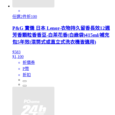
任選2件折100
P&G 寶僑 日本 Lenor-衣物持久留香長效12週
芳香顆粒香香豆-白茶花香(白綠袋)415ml/補充
包5年效(滾筒式或直立式洗衣機皆適用)
$583
$1,100
折價券
P幣
折扣