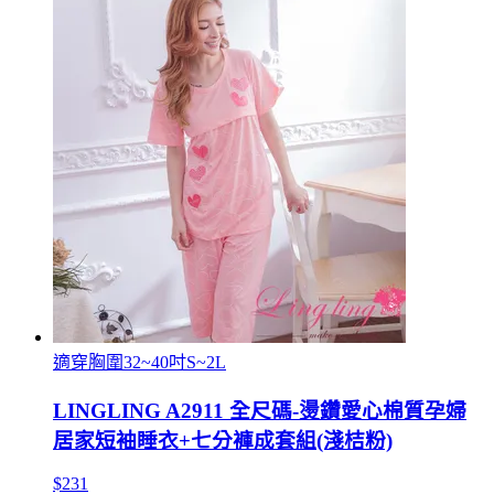
適穿胸圍32~40吋S~2L
LINGLING A2911 全尺碼-燙鑽愛心棉質孕婦
居家短袖睡衣+七分褲成套組(淺桔粉)
$231