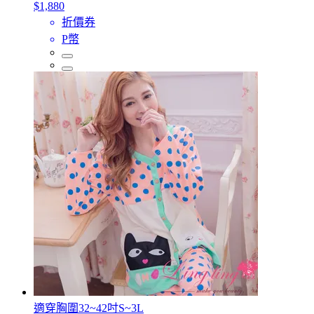
$1,880
折價券
P幣
適穿胸圍32~42吋S~3L