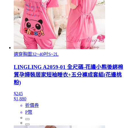
適穿胸圍32~40吋S~2L
LINGLING A2059-01 全尺碼-花邊小熊後綁棉
質孕婦裝居家短袖睡衣+五分褲成套組(花邊桃
粉)
$245
$1,880
折價券
P幣