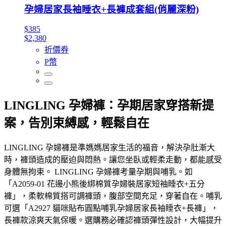
孕婦居家長袖睡衣+長褲成套組(俏麗深粉)
$385
$2,380
折價券
P幣
LINGLING 孕婦褲：孕期居家穿搭新提
案，告別束縛感，輕鬆自在
LINGLING 孕婦褲是準媽媽居家生活的福音，解決孕肚漸大
時，褲頭造成的壓迫與悶熱。讓您坐臥或輕柔走動，都能感受
身體無拘束。 LINGLING 孕婦褲考量孕期與哺乳。如
「A2059-01 花邊小熊後綁棉質孕婦裝居家短袖睡衣+五分
褲」，柔軟棉質搭可調褲頭，腹部空間充足，穿著自在。哺乳
可選「A2927 貓咪貼布圓點哺乳孕婦居家長袖睡衣+長褲」，
長褲款涼爽天氣保暖。選購務必確認褲頭彈性設計，大幅提升