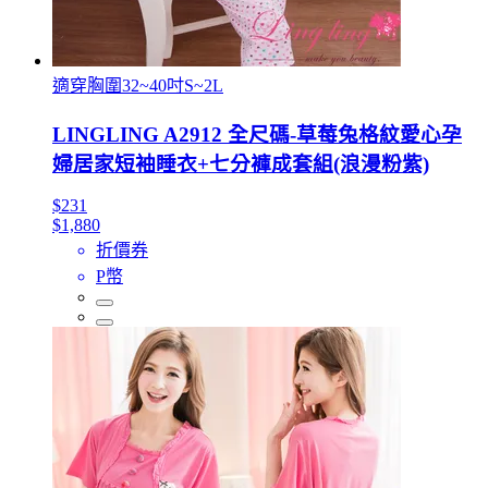
適穿胸圍32~40吋S~2L
LINGLING A2912 全尺碼-草莓兔格紋愛心孕
婦居家短袖睡衣+七分褲成套組(浪漫粉紫)
$231
$1,880
折價券
P幣