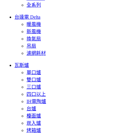
全系列
台達電 Delta
暖風機
新風機
換氣扇
吊扇
濾網耗材
瓦斯爐
單口爐
雙口爐
三口爐
四口以上
IH電陶爐
台爐
檯面爐
崁入爐
烤箱爐