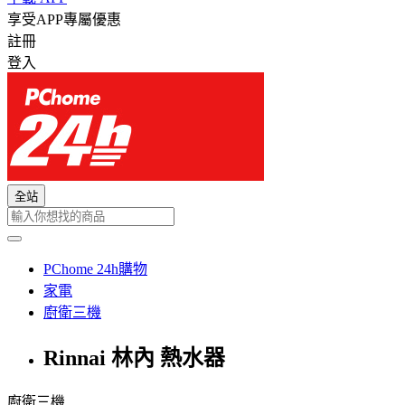
享受APP專屬優惠
註冊
登入
全站
PChome 24h購物
家電
廚衛三機
Rinnai 林內 熱水器
廚衛三機