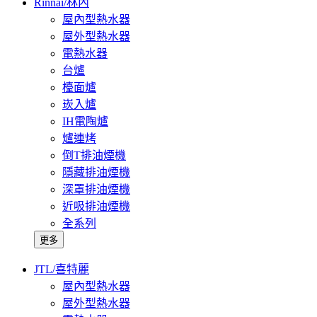
Rinnai/林內
屋內型熱水器
屋外型熱水器
電熱水器
台爐
檯面爐
崁入爐
IH電陶爐
爐連烤
倒T排油煙機
隱藏排油煙機
深罩排油煙機
近吸排油煙機
全系列
更多
JTL/喜特麗
屋內型熱水器
屋外型熱水器