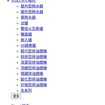
SAKURA/櫻花
屋內型熱水器
屋外型熱水器
電熱水器
台爐
雙炫火瓦斯爐
檯面爐
嵌入爐
IH感應爐
輕巧型排油煙機
斜背型排油煙機
深罩型排油煙機
流線型排油煙機
隱藏排油煙機
歐化型排油煙機
近吸型排油煙機
全系列
更多