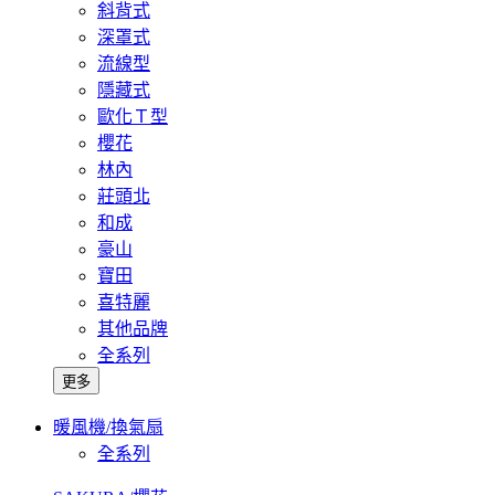
斜背式
深罩式
流線型
隱藏式
歐化Ｔ型
櫻花
林內
莊頭北
和成
豪山
寶田
喜特麗
其他品牌
全系列
更多
暖風機/換氣扇
全系列