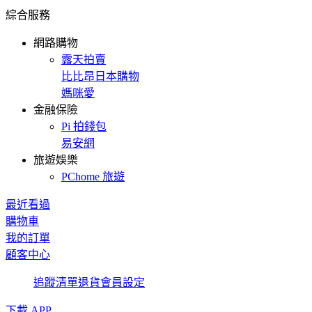
綜合服務
網路購物
露天拍賣
比比昂日本購物
媽咪愛
金融保險
Pi 拍錢包
易安網
旅遊娛樂
PChome 旅遊
最近看過
購物車
我的訂單
顧客中心
追蹤清單
退貨
會員設定
下載 APP