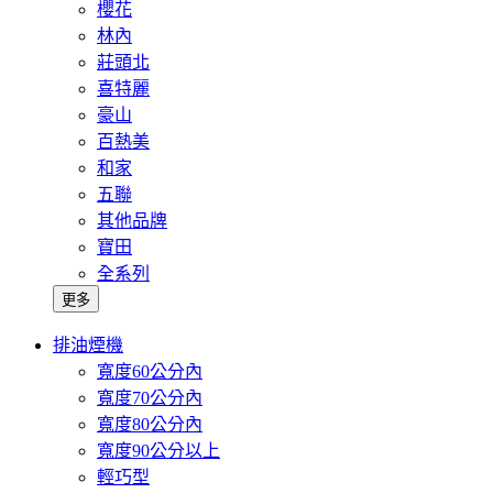
櫻花
林內
莊頭北
喜特麗
豪山
百熱美
和家
五聯
其他品牌
寶田
全系列
更多
排油煙機
寬度60公分內
寬度70公分內
寬度80公分內
寬度90公分以上
輕巧型