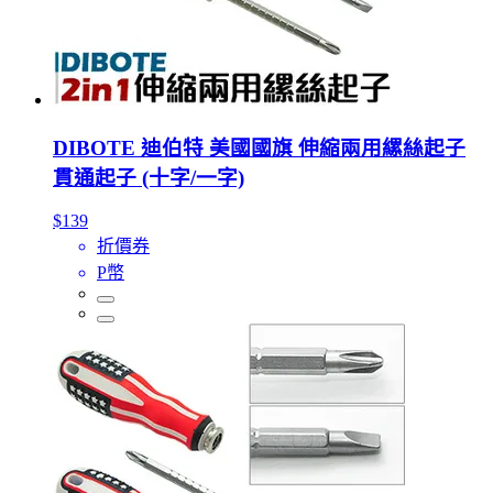
DIBOTE 迪伯特 美國國旗 伸縮兩用縲絲起子
貫通起子 (十字/一字)
$139
折價券
P幣