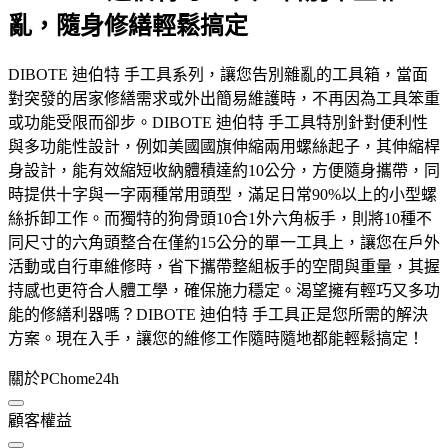
亂，隨身修繕輕鬆搞定
DIBOTE 迪伯特 手工具系列，讓您告別雜亂的工具箱，當面
對突發的居家修繕需求或外出簡易維護時，不再因為工具笨重
或功能受限而卻步。DIBOTE 迪伯特 手工具特別針對便利性
與多功能性設計，例如美國國旗伸縮兩用螺絲起子，其伸縮桿
身設計，能有效縮短收納體積達約10公分，方便隨身攜帶，同
時提供十字與一字兩種常用頭型，滿足日常90%以上的小型螺
絲拆卸工作。而獨特的狗骨頭10合1外六角板手，則將10種不
同尺寸的六角頭整合在僅約15公分的單一工具上，讓您在戶外
活動或自行車維修時，省下攜帶整組板手的空間與重量，其握
持感也更符合人體工學，確保施力穩定。渴望擁有輕巧又多功
能的修繕利器嗎？DIBOTE 迪伯特 手工具正是您所需的解決
方案。現在入手，讓您的維修工作隨時隨地都能輕鬆搞定！
關於PChome24h
顧客權益