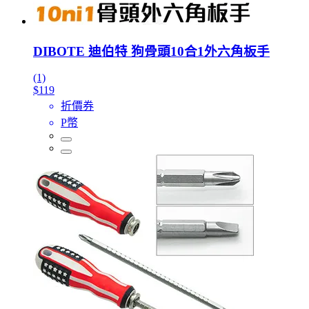
DIBOTE 迪伯特 狗骨頭10合1外六角板手
(1)
$119
折價券
P幣