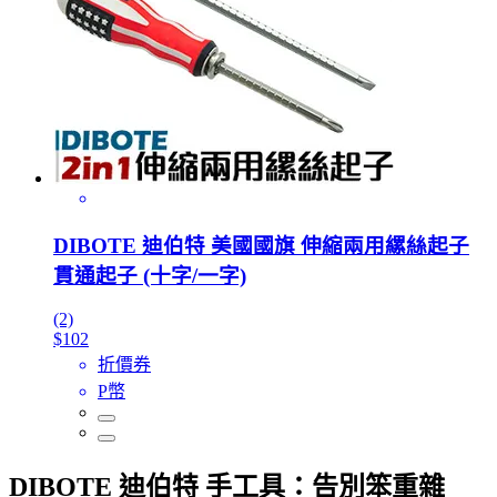
DIBOTE 迪伯特 美國國旗 伸縮兩用縲絲起子
貫通起子 (十字/一字)
(2)
$102
折價券
P幣
DIBOTE 迪伯特 手工具：告別笨重雜