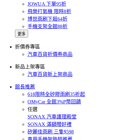
JOWUA 下單95折
飛樂打氣機 限時8折
博世雨刷下殺64折
手機支架全館88折
更多
折價券專區
汽車百貨折價券商品
新品上架專區
汽車百貨新上架商品
館長推薦
618限時全矽膠雨刷35折起
OMyCar 全館3%P幣回饋
任選
SONAX 汽車護理殿堂
SONAX 滿額贈好禮
矽麗佳雨刷 三隻$598
車用手機架熱銷推薦