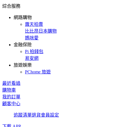
綜合服務
網路購物
露天拍賣
比比昂日本購物
媽咪愛
金融保險
Pi 拍錢包
易安網
旅遊娛樂
PChome 旅遊
最近看過
購物車
我的訂單
顧客中心
追蹤清單
退貨
會員設定
下載 APP