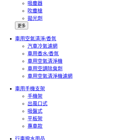
吸塵器
吹塵槍
拋光劑
更多
車用空氣清淨/香氛
汽車冷氣濾網
車用香水/香氛
車用空氣清淨機
車用空調除臭劑
車用空氣清淨機濾網
車用手機支架
手機架
出風口式
吸盤式
平板架
專車款
行車撥水用品