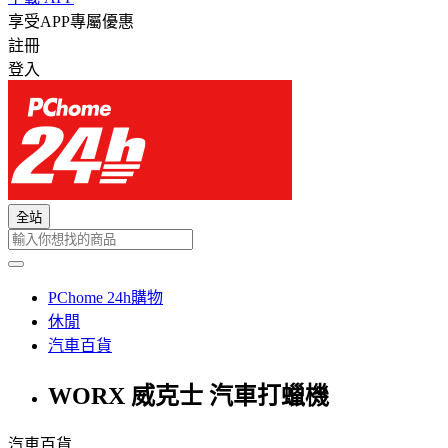
享受APP專屬優惠
註冊
登入
全站
PChome 24h購物
休閒
汽車百貨
WORX 威克士 汽車打蠟機
汽車百貨