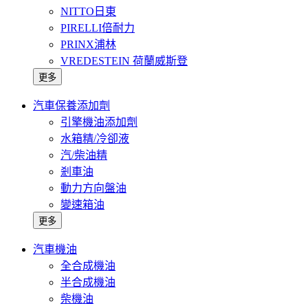
NITTO日東
PIRELLI倍耐力
PRINX浦林
VREDESTEIN 荷蘭威斯登
更多
汽車保養添加劑
引擎機油添加劑
水箱精/冷卻液
汽/柴油精
剎車油
動力方向盤油
變速箱油
更多
汽車機油
全合成機油
半合成機油
柴機油