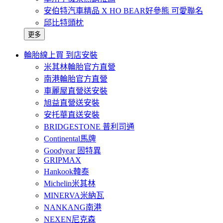
安伯特汽車精品 X HO BEAR好參熊 可愛聯名
邱比特頭枕
更多
輪胎線上買 到店安裝
米其林輪胎官方直營
南港輪胎官方直營
車麗屋直營送安裝
旭益直營送安裝
安托華直送安裝
BRIDGESTONE 普利司通
Continental馬牌
Goodyear 固特異
GRIPMAX
Hankook韓泰
Michelin米其林
MINERVA米納瓦
NANKANG南港
NEXEN尼克森