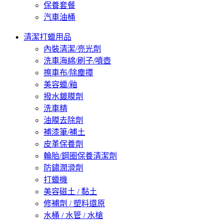
保養套餐
汽車油桶
清潔打蠟用品
內裝清潔/亮光劑
洗車海綿/刷子/噴壺
擦車布/除塵撢
美容蠟/釉
撥水鍍膜劑
洗車精
油膜去除劑
補漆筆/補土
皮革保養劑
輪胎/鋼圈保養清潔劑
防鏽潤滑劑
打蠟機
美容磁土 / 黏土
修補劑 / 塑料還原
水桶 / 水管 / 水槍