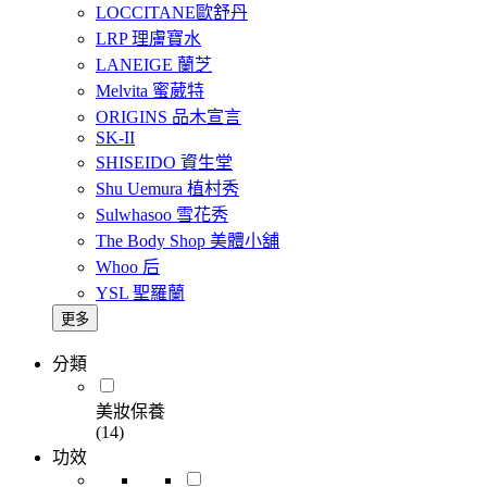
LOCCITANE歐舒丹
LRP 理膚寶水
LANEIGE 蘭芝
Melvita 蜜葳特
ORIGINS 品木宣言
SK-II
SHISEIDO 資生堂
Shu Uemura 植村秀
Sulwhasoo 雪花秀
The Body Shop 美體小舖
Whoo 后
YSL 聖羅蘭
更多
分類
美妝保養
(14)
功效