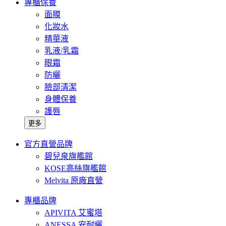
專櫃保養
面膜
化妝水
精華液
乳液/乳霜
眼霜
防曬
臉部清潔
身體保養
護唇
更多
官方直營品牌
碧兒泉旗艦館
KOSE高絲旗艦館
Melvita 原廠直營
專櫃品牌
APIVITA 艾蜜塔
ANESSA 安耐曬