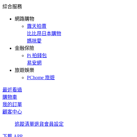
綜合服務
網路購物
露天拍賣
比比昂日本購物
媽咪愛
金融保險
Pi 拍錢包
易安網
旅遊娛樂
PChome 旅遊
最近看過
購物車
我的訂單
顧客中心
追蹤清單
退貨
會員設定
下載 APP