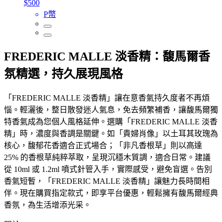
$500
P幣
FREDERIC MALLE 淡香精：馥馬爾香
氛精選，持久展現風格
「FREDERIC MALLE 淡香精」讓在意香氣持久度者不再煩
惱。輕灑後，整日散發迷人氣息，免去頻繁補香，讓馥馬爾獨
特香氣成為您個人風格延伸。選購「FREDERIC MALLE 淡香
精」時，濃度與香調是關鍵。如「貴婦肖像」以土耳其玫瑰為
核心，馥郁花香適合正式場合；「非凡香根草」則以高達
25% 的香根草純粹萃取，呈現沉穩木質調，適合日常。建議
從 10ml 或 1.2ml 噴式針管入手，實際感受，避免盲選。告別
香氣短暫，「FREDERIC MALLE 淡香精」讓魅力長時間相
伴。現在購買指定款式，即享平台優惠，輕鬆擁有馥馬爾經典
香氛，為生活增添光采。