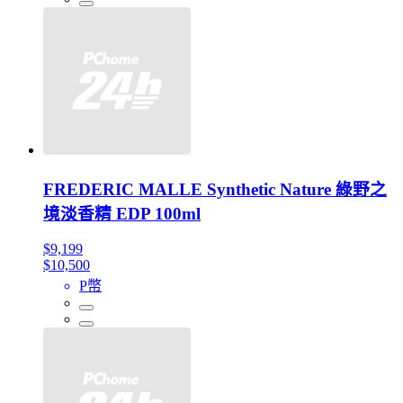
FREDERIC MALLE Synthetic Nature 綠野之
境淡香精 EDP 100ml
$9,199
$10,500
P幣