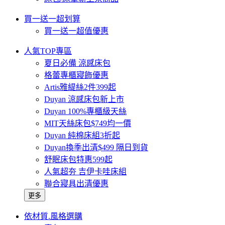
買一送一超划算
買一送一超值優惠
人氣TOP專區
夏日必備 涼感床包
格蕾專櫃寢飾優惠
Artis雅緹絲2件399起
Duyan 涼感床包新上市
Duyan 100%專櫃級天絲
MIT天絲床包$749均一價
Duyan 純棉床組3折起
Duyan換季出清$499 隔日到貨
舒眠床包特惠599起
人氣超夯 吉伊卡哇床組
聯合寢具出清優惠
更多
依材質.風格選購