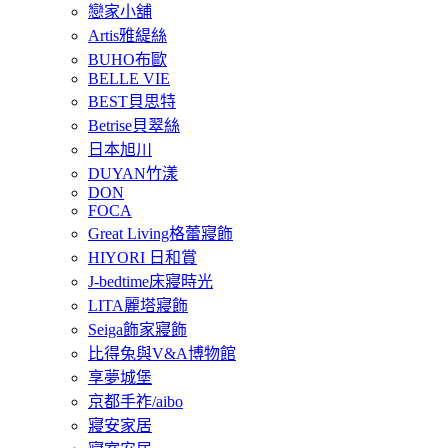
戀家小舖
Artis雅緹絲
BUHO布歐
BELLE VIE
BEST貝思特
Betrise貝翠絲
日本旭川
DUYAN竹漾
DON
FOCA
Great Living格蕾寢飾
HIYORI 日和賞
J-bedtime床寢時光
LITA麗塔寢飾
Seiga飾家寢飾
比得兔與V&A博物館
享夢城堡
京都手祚/aibo
寢安家居