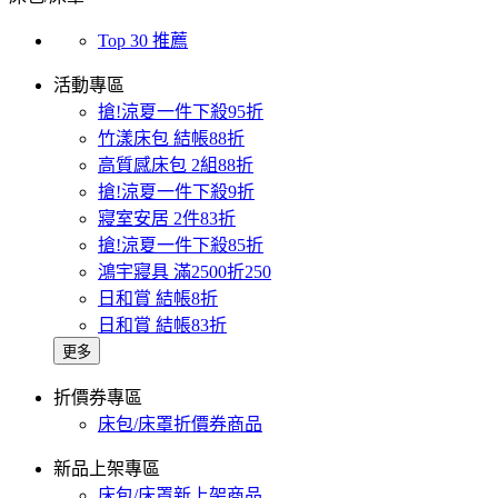
Top 30 推薦
活動專區
搶!涼夏一件下殺95折
竹漾床包 結帳88折
高質感床包 2組88折
搶!涼夏一件下殺9折
寢室安居 2件83折
搶!涼夏一件下殺85折
鴻宇寢具 滿2500折250
日和賞 結帳8折
日和賞 結帳83折
更多
折價券專區
床包/床罩折價券商品
新品上架專區
床包/床罩新上架商品