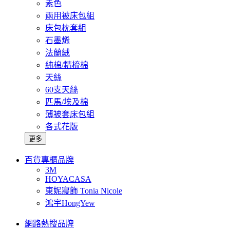
素色
兩用被床包組
床包枕套組
石墨烯
法蘭絨
純棉/精梳棉
天絲
60支天絲
匹馬/埃及棉
薄被套床包組
各式花版
更多
百貨專櫃品牌
3M
HOYACASA
東妮寢飾 Tonia Nicole
鴻宇HongYew
網路熱搜品牌