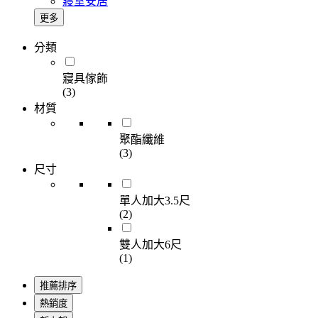
寢室安居
更多
分類
寢具傢飾
(3)
材質
聚酯纖維
(3)
尺寸
單人加大3.5尺
(2)
雙人加大6尺
(1)
推薦排序
熱銷度