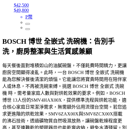
$42,500
$49,800
P幣
BOSCH 博世 全嵌式 洗碗機：告別手
洗，廚房整潔與生活質感兼顧
每天餐後面對堆積如山的油膩碗盤，不僅耗費時間精力，更讓
廚房空間顯得凌亂。此時，一台 BOSCH 博世 全嵌式 洗碗機
能為您解決餐後清潔的煩惱。它能讓您將寶貴時間用在陪伴家
人或休息，不再被洗碗束縛。挑選 BOSCH 博世 全嵌式 洗碗
機 時，需考量家庭人數與對烘乾效果的要求。例如，BOSCH
博世 13人份的SMV4HAX00X，提供標準洗程與烘乾功能，適
合核心家庭日常潔淨需求，無需額外佔用流理台空間。若您追
求更進階的烘乾效果，SMV6ZAX00X與SMV8ZCX00X搭載
的沸石技術，透過礦物質自然吸濕放熱，讓碗盤乾燥程度更
高，甚至連難乾的塑膠器皿也能乾爽收納，避免水漬殘留。別