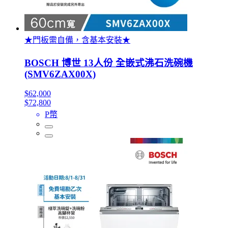
★門板需自備，含基本安裝★
BOSCH 博世 13人份 全嵌式沸石洗碗機
(SMV6ZAX00X)
$62,000
$72,800
P幣