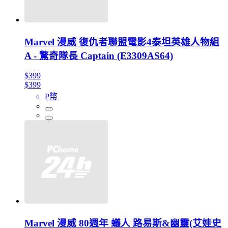
Marvel 漫威 復仇者聯盟電影4泰坦英雄人物組
A - 驚奇隊長 Captain (E3309AS64)
$399
$399
P幣
Marvel 漫威 80週年 蟻人 路易斯&幽靈(艾娃史