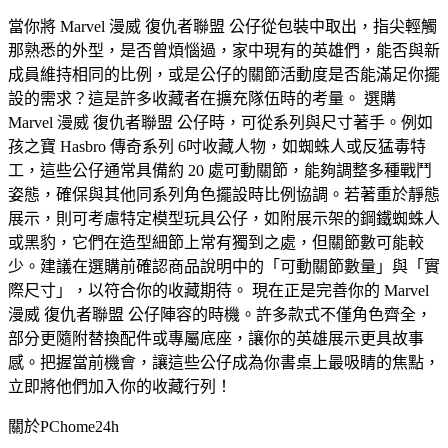
當你將 Marvel 漫威 復仇者聯盟 公仔從包裝中取出，指尖輕觸
那熟悉的外型，是否曾煩惱過，家中現有的英雄們，能否與新
成員維持相同的比例，或是公仔的關節活動度是否能滿足你擺
設的需求？這是許多收藏者在擴充隊伍時的考量。 選購
Marvel 漫威 復仇者聯盟 公仔時，可從系列與尺寸著手。例如
孩之寶 Hasbro 傳奇系列 6吋收藏人物，如蜘蛛人或反猛毒特
工，這些公仔通常具備約 20 處可動關節，能夠調整多種戰鬥
姿態，確保與其他同系列角色擺設時比例協調。若著重於靜態
展示，則可考慮特定模型玩具公仔，如附展示架的鋼鐵蜘蛛人
或黑豹，它們在造型細節上常有獨到之處，但關節數可能較
少。建議在選購前確認商品說明中的「可動關節數量」與「實
際尺寸」，以符合你的收藏期待。 現在正是完善你的 Marvel
漫威 復仇者聯盟 公仔陣容的時機。許多款式不僅角色齊全，
部分更隨附替換配件或專屬底座，讓你的英雄展示更具故事
感。把握當前機會，讓這些公仔成為你書桌上最吸睛的焦點，
立即將他們加入你的收藏行列！
關於PChome24h