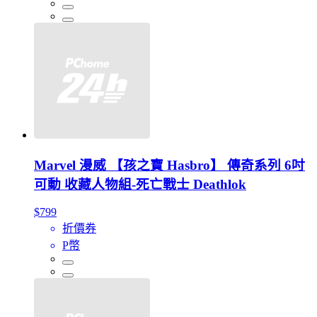
Marvel 漫威 【孩之寶 Hasbro】 傳奇系列 6吋
可動 收藏人物組-死亡戰士 Deathlok
$799
折價券
P幣