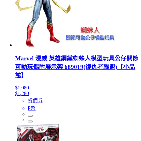
Marvel 漫威 英雄鋼鐵蜘蛛人模型玩具公仔關節
可動玩偶附展示架 689019(復仇者聯盟)【小品
館】
$1,080
$1,280
折價券
P幣